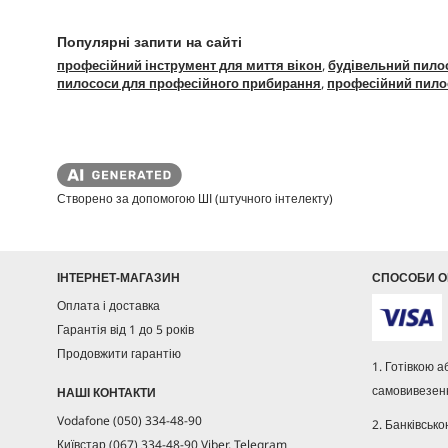
Популярні запити на сайті
професійний інструмент для миття вікон
,
будівельний пило
пилососи для професійного прибирання
,
професійний пило
Створено за допомогою ШІ (штучного інтелекту)
ІНТЕРНЕТ-МАГАЗИН
СПОСОБИ О
Оплата і доставка
Гарантія від 1 до 5 років
Продовжити гарантію
1. Готівкою 
самовивезенн
НАШІ КОНТАКТИ
Vodafone (050) 334-48-90
2. Банківсько
Київстар (067) 334-48-90 Viber, Telegram