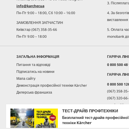
3. Післяплат
info@karcher.ua
4. За безгот
Пн-Пт 9:00 – 18:00, Сб 10:00 – 16:00
виставлення 
ЗАМОВЛЕННЯ ЗАПЧАСТИН
5. Оплата ча
Київстар (067) 358-35-66
monobank до
Пн-Пт 9:00 – 18:00
ЗАГАЛЬНА ІНФОРМАЦІЯ
ГАРЯЧА ЛІН
Питання та відповіді
0 800 500 48
Підписатись на новини
ГАРЯЧА ЛІН
Мапа сайту
0 800 500 12
Демонстрація професійної техніки Kärcher
(067) 358-35-
Дилерська франшиза
(067) 320-66-
service@karc
ТЕСТ-ДРАЙВ ПРОФТЕХНІКИ
Безплатний тест-драйв професійної
Пн-Пт 9:00 - 
техніки Kärcher