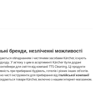
льні бренди, незліченні можливості
адаються обладнанням і чистячими засобами Kärcher, існують
дходу. У зв'язку з цим в асортименті Kärcher були додані
 контейнери для сміття від компанії TTS Cleaning. Ці продукти
сть при прибиранні будівель, готелів і різних інших об'єктів.
ічно чисті інструменти для прибирання від
італійської компанії
продаються товари Kärcher, включно з нашим інтернет-магазином.