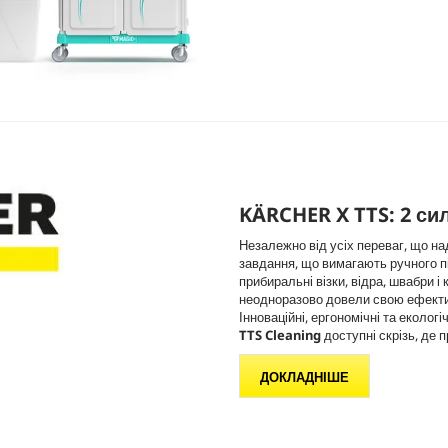
KÄRCHER X TTS: 2 си
Незалежно від усіх переваг, що н
завдання, що вимагають ручного пі
прибиральні візки, відра, швабри і
неодноразово довели свою ефективні
Інноваційні, ергономічні та еколог
TTS Cleaning
доступні скрізь, де 
ДОКЛАДНІШЕ