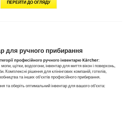
ПЕРЕЙТИ ДО ОГЛЯДУ
ар для ручного прибирання
атегорії професійного ручного інвентарю Kärcher
:
 мопи, щітки, водозгони, інвентар для миття вікон і поверхонь,
и. Комплексні рішення для клінінгових компаній, готелів,
робництва та інших об'єктів професійного прибирання.
ня та оберіть оптимальний інвентар для вашого об'єкта: