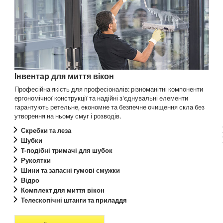
Інвентар для миття вікон
Професійна якість для професіоналів: різноманітні компоненти
ергономічної конструкції та надійні з'єднувальні елементи
гарантують ретельне, економне та безпечне очищення скла без
утворення на ньому смуг і розводів.
Скребки та леза
Шубки
T-подібні тримачі для шубок
Рукоятки
Шини та запасні гумові смужки
Відро
Комплект для миття вікон
Телескопічні штанги та приладдя