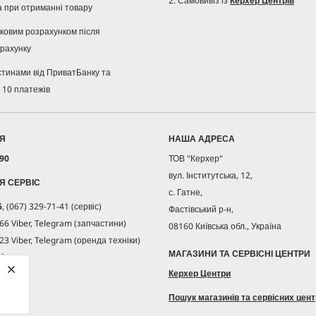
2. Самовивіз із
Керхер Центрів
а при отриманні товару
івковим розрахунком після
рахунку
стинами від ПриватБанку та
 10 платежів
ІЯ
НАША АДРЕСА
 90
ТОВ "Керхер"
вул. Інститутська, 12,
ІЯ СЕРВІС
с. Гатне,
6
, (067) 329-71-41 (сервіс)
Фастівський р-н,
66 Viber, Telegram (запчастини)
08160 Київська обл., Україна
23 Viber, Telegram (оренда техніки)
МАГАЗИНИ ТА СЕРВІСНІ ЦЕНТРИ
her.ua
Керхер Центри
18:00
Пошук магазинів та сервісних цент