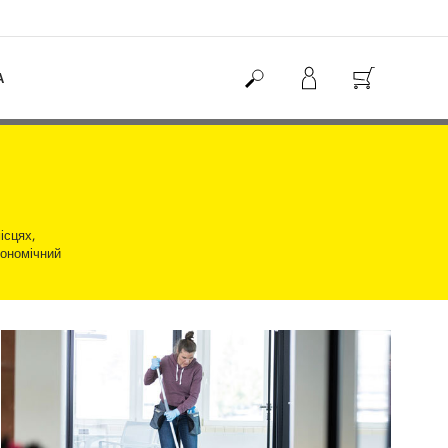
А
ісцях,
гономічний