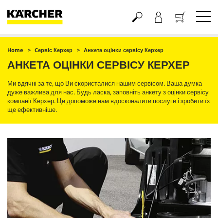
Кошик
Home
Cервіс Керхер
Анкета оцінки сервісу Керхер
АНКЕТА ОЦІНКИ СЕРВІСУ КЕРХЕР
Ми вдячні за те, що Ви скористалися нашим сервісом. Ваша думка
дуже важлива для нас. Будь ласка, заповніть анкету з оцінки сервісу
компанії Керхер. Це допоможе нам вдосконалити послуги і зробити їх
ще ефективніше.