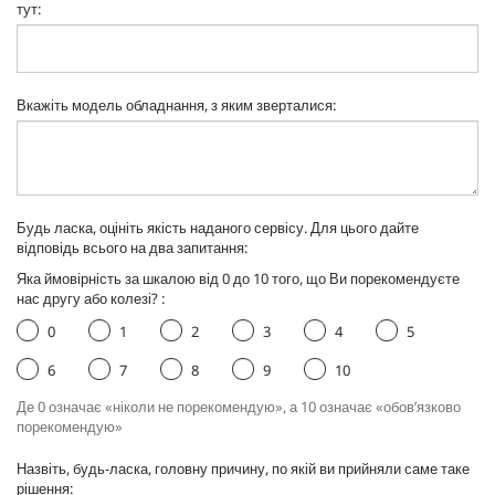
тут
:
Вкажіть модель обладнання, з яким зверталися
:
Будь ласка, оцініть якість наданого сервісу. Для цього дайте
відповідь всього на два запитання:
Яка ймовірність за шкалою від 0 до 10 того, що Ви порекомендуєте
нас другу або колезі?
:
0
1
2
3
4
5
6
7
8
9
10
Де 0 означає «ніколи не порекомендую», а 10 означає «обов’язково
порекомендую»
Назвіть, будь-ласка, головну причину, по якій ви прийняли саме таке
рішення
: