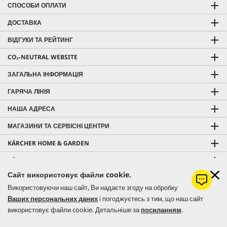
СПОСОБИ ОПЛАТИ
ДОСТАВКА
ВІДГУКИ ТА РЕЙТИНГ
CO₂-NEUTRAL WEBSITE
ЗАГАЛЬНА ІНФОРМАЦІЯ
ГАРЯЧА ЛІНІЯ
НАША АДРЕСА
МАГАЗИНИ ТА СЕРВІСНІ ЦЕНТРИ
KÄRCHER HOME & GARDEN
KÄRCHER PROFESSIONAL
Сайт використовує файли cookie.
Використовуючи наш сайт, Ви надаєте згоду на обробку
Ваших персональних даних
і погоджуєтесь з тим, що наш сайт
© 2026 Керхер Україна | Kärcher Ukraine - офіційне представництво
використовує файли cookie. Детальніше за
посиланням
.
німецького концерну Alfred Kärcher SE & Co. KG в Україні.