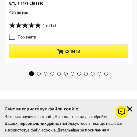
8/1, T 11/1 Classic
C
570,00 грн
u
r
4.9
(12)
4
r
.
e
Порівняти
9
n
з
t
5
p
КУПИТИ
з
r
і
o
р
d
о
u
к
c
.
t
1
p
2
r
в
i
і
c
Сайт використовує файли cookie.
д
e
Створено за допомогою ШІ (штучного інтелекту)
г
Використовуючи наш сайт, Ви надаєте згоду на обробку
у
Ваших персональних даних
і погоджуєтесь з тим, що наш сайт
к
використовує файли cookie. Детальніше за
посиланням
.
у
ІНТЕРНЕТ-МАГАЗИН