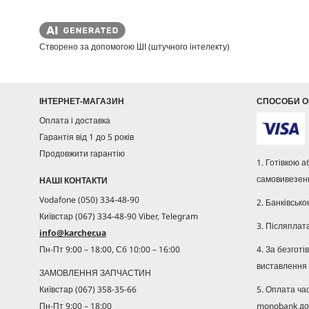
r
r
в
в
i
i
і
і
c
c
д
д
e
e
Створено за допомогою ШІ (штучного інтелекту)
г
г
у
у
к
к
у
у
ІНТЕРНЕТ-МАГАЗИН
СПОСОБИ О
Оплата і доставка
Гарантія від 1 до 5 років
Продовжити гарантію
1. Готівкою 
самовивезенн
НАШІ КОНТАКТИ
Vodafone (050) 334-48-90
2. Банківсько
Київстар (067) 334-48-90 Viber, Telegram
3. Післяплат
info@karcher.ua
4. За безгот
Пн-Пт 9:00 – 18:00, Сб 10:00 – 16:00
виставлення 
ЗАМОВЛЕННЯ ЗАПЧАСТИН
5. Оплата ча
Київстар (067) 358-35-66
monobank до
Пн-Пт 9:00 – 18:00