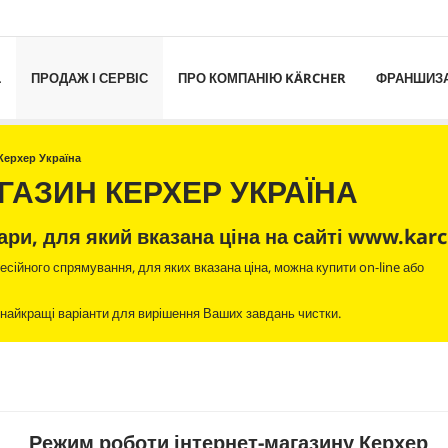
L
ПРОДАЖ І СЕРВІС
ПРО КОМПАНІЮ KÄRCHER
ФРАНШИЗ
Керхер Україна
ГАЗИН КЕРХЕР УКРАЇНА
ари, для який вказана ціна на сайті www.karc
есійного спрямування, для яких вказана ціна, можна купити on-line або
 найкращі варіанти для вирішення Ваших завдань чистки.
Режим роботи інтернет-магазину Керхер