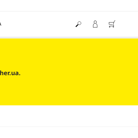
А
her.ua.