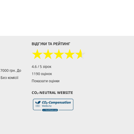
c
c
в
в
e
e
і
і
д
д
г
г
у
у
к
к
у
у
ВІДГУКИ ТА РЕЙТИНГ
★★★★★
★★★★★
4.6 / 5 зірок
7000 грн. До
1190 оцінок
 Без комісії
Показати оцінки
CO₂-NEUTRAL WEBSITE