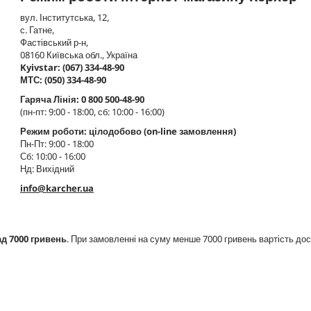
вул. Інститутська, 12,
с. Гатне,
Фастівський р-н,
08160 Київська обл., Україна
Kyivstar: (067) 334-48-90
МТС: (050) 334-48-90
Гаряча Лінія: 0 800 500-48-90
(пн-пт: 9:00 - 18:00, сб: 10:00 - 16:00)
Режим роботи: цілодобово (on-line замовлення)
Пн-Пт: 9:00 - 18:00
Сб: 10:00 - 16:00
Нд: Вихідний
info@karcher.ua
д 7000 гривень
. При замовленні на суму менше 7000 гривень вартість до