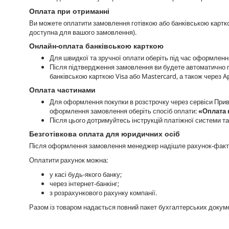
Оплата при отриманні
Ви можете оплатити замовлення готівкою або банківською картко
доступна для вашого замовлення).
Онлайн-оплата банківською карткою
Для швидкої та зручної оплати оберіть під час оформлен
Після підтвердження замовлення ви будете автоматично п
банківською карткою Visa або Mastercard, а також через A
Оплата частинами
Для оформлення покупки в розстрочку через сервіси При
оформлення замовлення оберіть спосіб оплати:
«Оплата 
Після цього дотримуйтесь інструкцій платіжної системи т
Безготівкова оплата для юридичних осіб
Після оформлення замовлення менеджер надішле рахунок-факту
Оплатити рахунок можна:
у касі будь-якого банку;
через інтернет-банкінг;
з розрахункового рахунку компанії.
Разом із товаром надається повний пакет бухгалтерських докуме