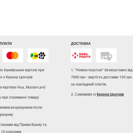
r
і
i
д
c
г
e
у
к
у
ПЛАТИ
ДОСТАВКА
або банківською картою при
1. "Новою поштою" безкоштовно від 
і з Керхер Центрів
7000 грн - вартість доставки 150 грн.
за накладний платіж.
ю карткою Visa, Mastercard
2. Самовивіз із
Керхер Центрів
а при отриманні товару
івковим розрахунком після
рахунку
стинами від ПриватБанку та
 10 платежів