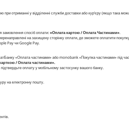
ю при отриманні у відділенні служби доставки або кур’єру (якщо така мож
ня замовлення спосіб оплати:
«Оплата картою / Оплата Частинами»
.
еренаправлені на захищену сторінку оплати, де зможете оплатити покупк
pple Pay чи Google Pay.
ватБанку «Оплата частинами» або monobank «Покупка частинами» під ча
карткою / Оплата частинами».
а підтвердьте оплату у мобільному застосунку вашого банку.
ру на електронну пошту.
нтів.