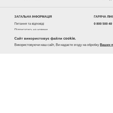
ЗАГАЛЬНА ІНФОРМАЦІЯ
ГАРЯЧА ЛІН
Питання та відповіді
0 800 500 48
Підписатись на новини
ГАРЯЧА ЛІН
Мапа сайту
Сайт використовує файли cookie.
0 800 500 12
Демонстрація професійної техніки Kärcher
Використовуючи наш сайт, Ви надаєте згоду на обробку
Ваших п
(067) 358-35-
Дилерська франшиза
(067) 320-66-
service@karc
Пн-Пт 9:00 - 
Ціна з урахуванням ПДВ |
Оплата і доставка
Безкоштовна доставка від 7000 грн