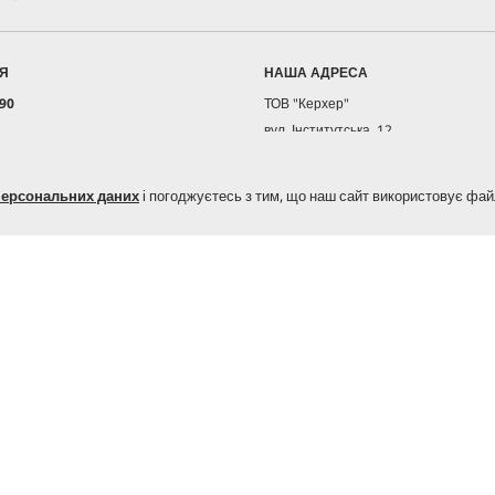
ІЯ
НАША АДРЕСА
 90
ТОВ "Керхер"
вул. Інститутська, 12,
ІЯ СЕРВІС
с. Гатне,
6
, (067) 329-71-41 (сервіс)
Фастівський р-н,
ерсональних даних
і погоджуєтесь з тим, що наш сайт використовує фай
66 Viber, Telegram (запчастини)
08160 Київська обл., Україна
23 Viber, Telegram (оренда техніки)
МАГАЗИНИ ТА СЕРВІСНІ ЦЕНТРИ
her.ua
Керхер Центри
18:00
Пошук магазинів та сервісних цент