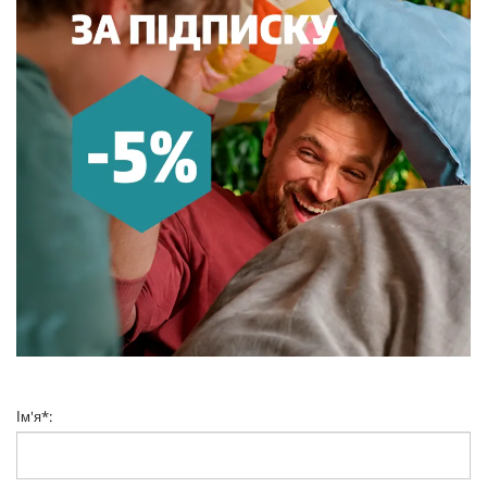
Ім'я
*
: