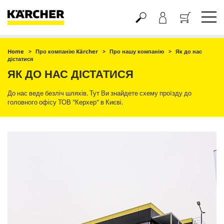
Кошик
Home
Про компанію Kärcher
Про нашу компанію
Як до нас
дістатися
ЯК ДО НАС ДІСТАТИСЯ
До нас веде безліч шляхів. Тут Ви знайдете схему проїзду до
головного офісу ТОВ "Керхер" в Києві.