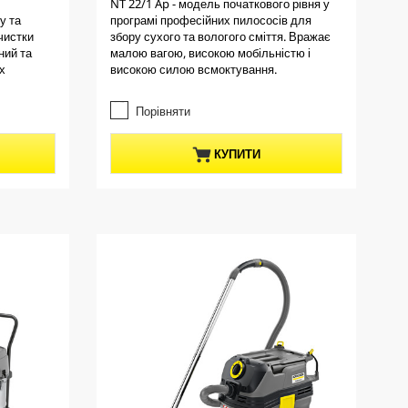
NT 22/1 Ap - модель початкового рівня у
e
5
у та
програмі професійних пилососів для
з
n
чистки
збору сухого та вологого сміття. Вражає
5
t
ний та
малою вагою, високою мобільністю і
з
p
х
високою силою всмоктування.
і
r
р
о
o
Порівняти
к
d
.
u
КУПИТИ
4
c
в
t
і
д
p
г
r
у
i
к
c
у
e