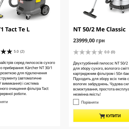
1 Tact Te L
NT 50/2 Me Classic
C
23999,00 грн
u
r
5.0
(2)
0.0
(0)
0
r
.
айстрів серед пилососів сухого
Двухтурбінний пилосос NT 50/2 
e
0
го прибирання: Kärcher NT 30/1
для збору сухого, вологого смітт
з
n
 з розеткою для підключення
картриджним фільтром і 50л бак
5
t
струменту (автоматичне
Підходить для збору всіх типів с
з
/ вимикання) і система
p
вологих забруднень. Чудова си
і
ного очищення фільтра Tact
всмоктування, простота експлуат
r
р
рервної роботи.
незмінна якість!
о
o
к
вняти
Порівняти
d
.
u
c
КУПИТИ
t
p