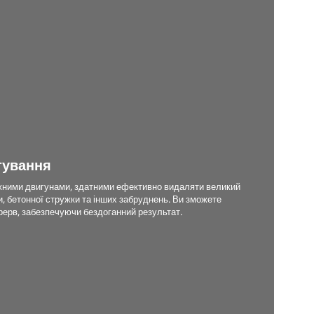
тування
жними двигунами, здатними ефективно видаляти великий
и, бетонної стружки та інших забруднень. Ви зможете
рерв, забезпечуючи бездоганний результат.