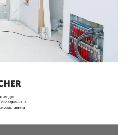
Я
CHER
нтом для
е обладнання, а
 використанням