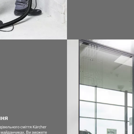
ння
дівельного сміття Kärcher
х майданчиках. Ви зможете