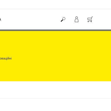
А
оваційні