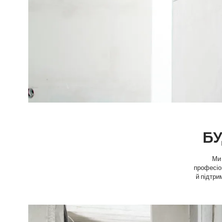
БУ
Ми 
професіон
й підтри