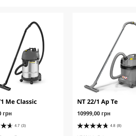
1 Me Classic
NT 22/1 Ap Te
C
0 грн
10999,00 грн
u
r
4.7
(3)
4.8
(8)
4
r
.