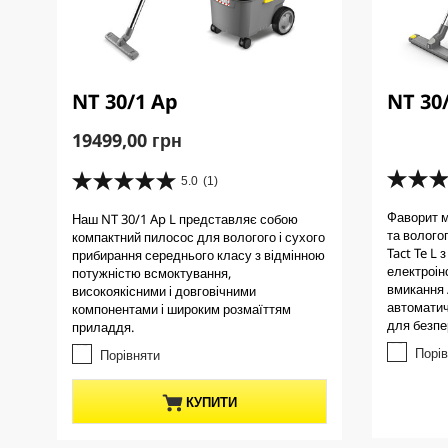
NT 30/1 Ap
NT 30/
C
19499,00 грн
u
r
5.0
(1)
5
5
r
.
.
Фаворит м
Наш NT 30/1 Ap L представляє собою
0
e
0
та волого
компактний пилосос для вологого і сухого
з
з
n
Tact Te L
прибирання середнього класу з відмінною
5
5
t
електроін
потужністю всмоктування,
з
з
вмикання 
p
високоякісними і довговічними
і
і
автоматич
компонентами і широким розмаїттям
r
р
р
для безпе
приладдя.
о
о
o
к
к
Порі
Порівняти
d
.
.
u
2
1
c
КУПИТИ
в
в
і
t
і
д
д
p