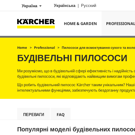
Україна
Українська
Русский
HOME & GARDEN
PROFESSIONA
Home
Professional
Пилососи для всмоктування сухого та вол
БУДІВЕЛЬНІ ПИЛОСОСИ
Ми розуміємо, що в будівельній сфері ефективність і надійність
будівельні пилососи, які відповідають найвищим вимогам профес
Що робить будівельний пилосос Kärcher таким унікальним? Наші 
інтелектуальними функціями, забезпечують бездоганну продуктив
ПЕРЕВАГИ
FAQ
Популярні моделі будівельних пилосо