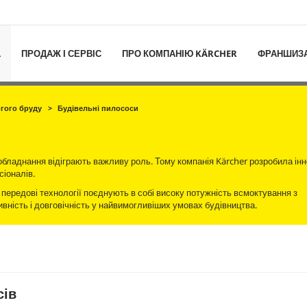
L
ПРОДАЖ І СЕРВІС
ПРО КОМПАНІЮ KÄRCHER
ФРАНШИЗ
огого бруду
Будівельні пилососи
 обладнання відіграють важливу роль. Тому компанія Kärcher розробила інн
іоналів.
передові технології поєднують в собі високу потужність всмоктування з
ність і довговічність у найвимогливіших умовах будівництва.
сів