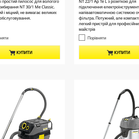
і простий пилосос для вологого
NT 22/1 Ap Te L з розеткою для
e
8
рибирання NT 30/1 Me Classic.
підключення електроінструмент
з
n
й і міцний, не вимагає великих
напівавтоматичною системою о
5
t
 обслуговування.
фільтра. Потужний, але компакт
з
p
легкий пристрій для професійни
і
майстрів
r
р
о
o
вняти
Порівняти
к
d
.
u
КУПИТИ
КУПИТИ
8
c
в
t
і
д
p
г
r
у
i
к
c
у
e