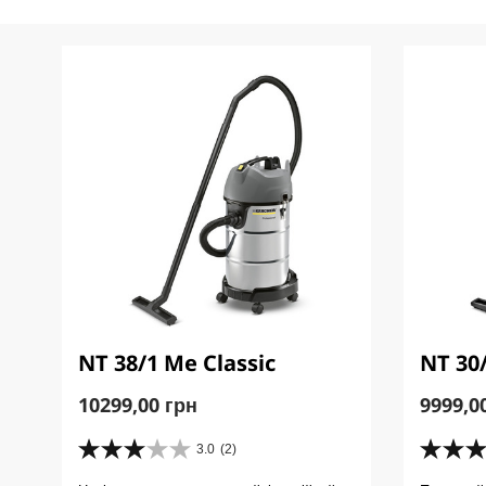
NT 38/1 Me Classic
NT 30/
C
C
10299,00 грн
9999,0
u
u
r
r
3.0
(2)
3
4
r
r
.
.