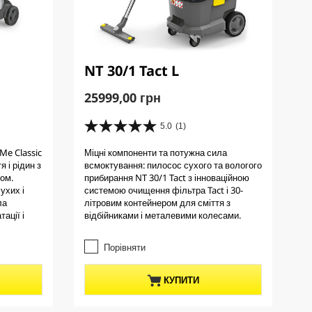
NT 30/1 Tact L
C
25999,00 грн
u
r
5.0
(1)
5
r
.
Me Classic
Міцні компоненти та потужна сила
e
0
я і рідин з
всмоктування: пилосос сухого та вологого
з
n
ом.
прибирання NT 30/1 Tact з інноваційною
5
t
ухих і
системою очищення фільтра Tact і 30-
з
p
ла
літровим контейнером для сміття з
і
ації і
відбійниками і металевими колесами.
r
р
о
o
к
Порівняти
d
.
u
1
c
КУПИТИ
в
t
і
д
p