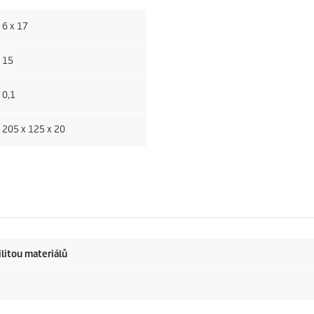
6 x 17
15
0,1
205 x 125 x 20
litou materiálů