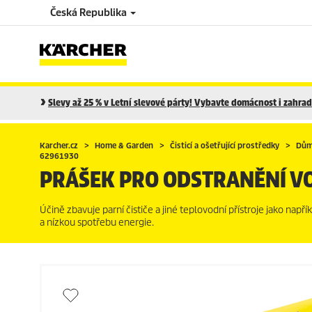
Česká Republika
Slevy až 25 % v Letní slevové párty! Vybavte domácnost i zahradu
Karcher.cz
Home & Garden
Čisticí a ošetřující prostředky
Dům
62961930
PRÁŠEK PRO ODSTRANĚNÍ VO
Účině zbavuje parní čističe a jiné teplovodní přístroje jako na
a nízkou spotřebu energie.