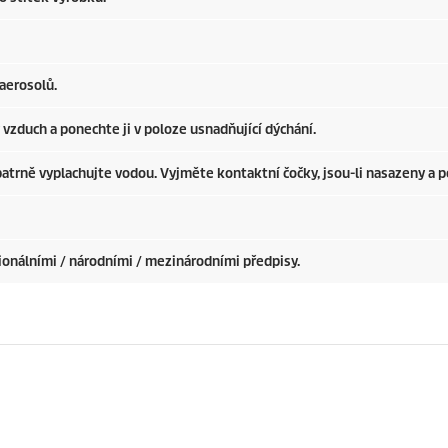
aerosolů.
zduch a ponechte ji v poloze usnadňující dýchání.
trně vyplachujte vodou. Vyjměte kontaktní čočky, jsou-li nasazeny a p
ionálními / národními / mezinárodními předpisy.