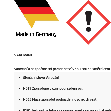
VAROVÁNÍ
Varování a bezpečnostní poradenství v souladu se směrnicem
Signální slovo Varování
H319 Způsobuje vážné podráždění očí.
H335 Může způsobit podráždění dýchacích cest.
P101 Je-li nutná lékařská pomoc, mějte po ruce obal neb