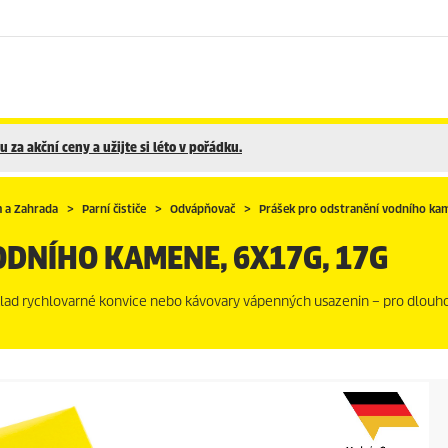
 za akční ceny a užijte si léto v pořádku.
 a Zahrada
Parní čističe
Odvápňovač
Prášek pro odstranění vodního ka
DNÍHO KAMENE, 6X17G, 17G
příklad rychlovarné konvice nebo kávovary vápenných usazenin – pro dlouh