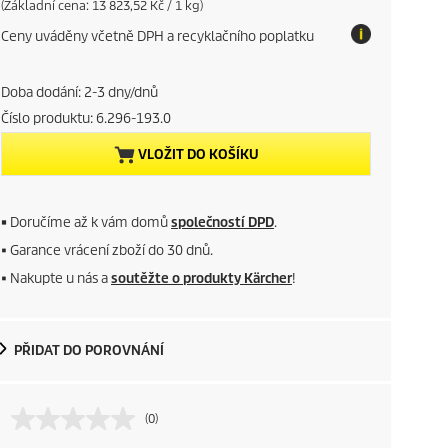
u
P
(Základní cena: 13 823,52 Kč / 1 kg)
r
Ceny uváděny včetně DPH a recyklačního poplatku
i
r
c
e
r
p
Doba dodání: 2-3 dny/dnů
e
Číslo produktu:
6.296-193.0
e
r
u
VLOŽIT DO KOŠÍKU
n
n
i
t
t
■
Doručíme až k vám domů
společností DPD
.
p
■ Garance vrácení zboží do 30 dnů.
■ Nakupte u nás a
soutěžte o produkty Kärcher
!
r
o
PŘIDAT DO POROVNÁNÍ
d
u
(0)