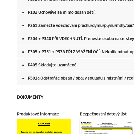
P102 Uchovávejte mimo dosah dětí.
P261 Zamezte vdechování prachu/dýmu/plynu/mlhy/par/
P304 + P340 PŘI VDECHNUTÍ: Přeneste osobu na čerstvý v
P305 + P351 + P338 PŘI ZASAŽENÍ OČÍ: Několik minut opa
P405 Skladujte uzamčené.
P501a Odstraňte obsah / obal v souladu s místními / reg
DOKUMENTY
Produktové informace
Bezpečnostní datový list