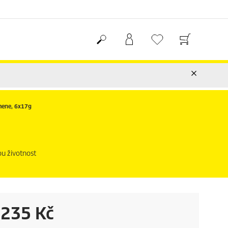
mene, 6x17g
ou životnost
C
235 Kč