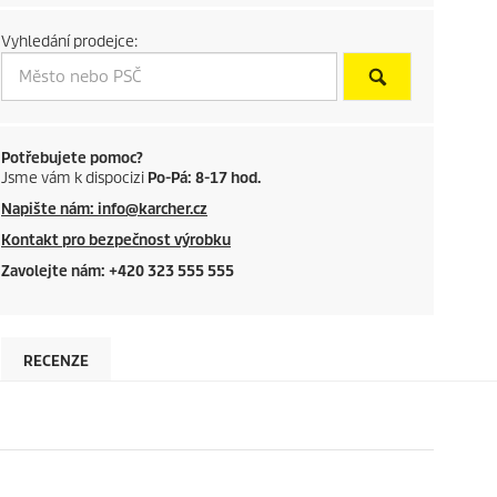
c
Vyhledání prodejce:
t
p
r
Potřebujete pomoc?
Jsme vám k dispocizi
Po-Pá: 8-17 hod.
i
Napište nám: info@karcher.cz
c
Kontakt pro bezpečnost výrobku
Zavolejte nám: +420 323 555 555
e
RECENZE