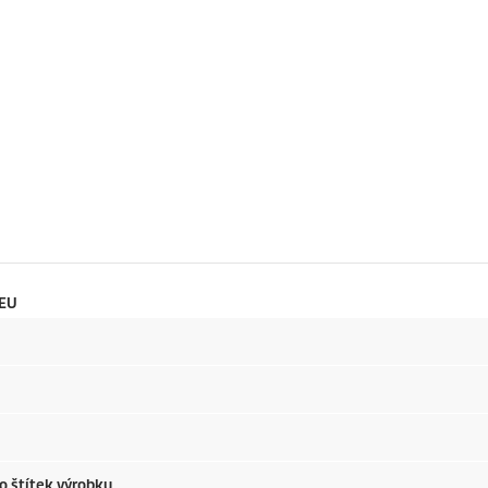
 EU
o štítek výrobku.