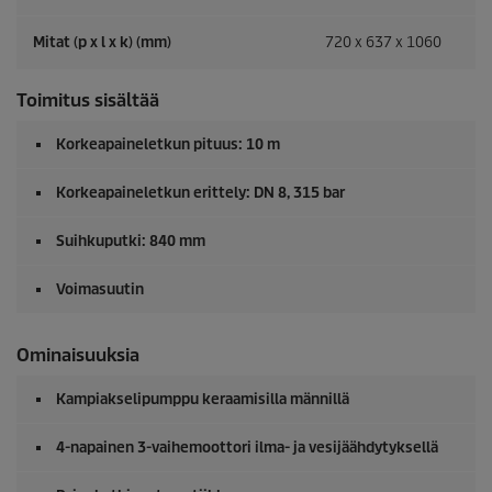
Mitat (p x l x k) (mm)
720 x 637 x 1060
Toimitus sisältää
Korkeapaineletkun pituus: 10 m
Korkeapaineletkun erittely: DN 8, 315 bar
Suihkuputki: 840 mm
Voimasuutin
Ominaisuuksia
Kampiakselipumppu keraamisilla männillä
4-napainen 3-vaihemoottori ilma- ja vesijäähdytyksellä