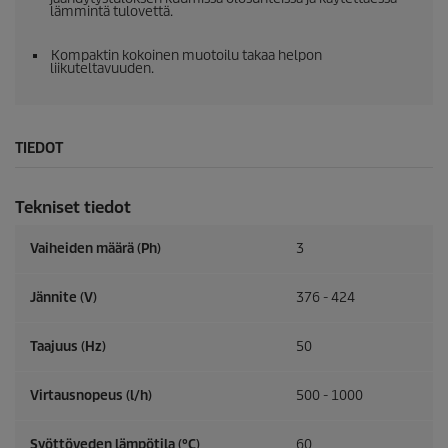
lämmintä tulovettä.
Kompaktin kokoinen muotoilu takaa helpon
liikuteltavuuden.
TIEDOT
Tekniset tiedot
Vaiheiden määrä (Ph)
3
Jännite (V)
376 - 424
Taajuus (
Hz
)
50
Virtausnopeus (l/h)
500 - 1000
Syöttöveden lämpötila (°C)
60