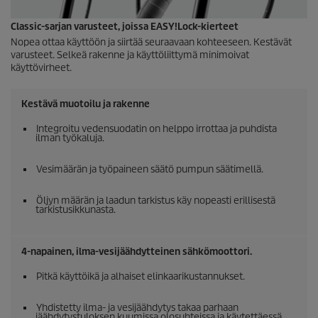
Classic-sarjan varusteet, joissa
EASY!Lock
-kierteet
Nopea ottaa käyttöön ja siirtää seuraavaan kohteeseen. Kestävät
varusteet. Selkeä rakenne ja käyttöliittymä minimoivat
käyttövirheet.
Kestävä muotoilu ja rakenne
Integroitu vedensuodatin on helppo irrottaa ja puhdista
ilman työkaluja.
Vesimäärän ja työpaineen säätö pumpun säätimellä.
Öljyn määrän ja laadun tarkistus käy nopeasti erillisestä
tarkistusikkunasta.
4-napainen, ilma-vesijäähdytteinen sähkömoottori.
Pitkä käyttöikä ja alhaiset elinkaarikustannukset.
Yhdistetty ilma- ja vesijäähdytys takaa parhaan
jäähdytystuloksen kuumissa olosuhteissa ja käytettäessä