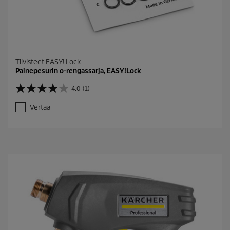
Tiivisteet EASY! Lock
Painepesurin o-rengassarja, EASY!Lock
4.0
(1)
4
.
Vertaa
0
/
5
t
ä
h
t
e
ä
.
1
a
r