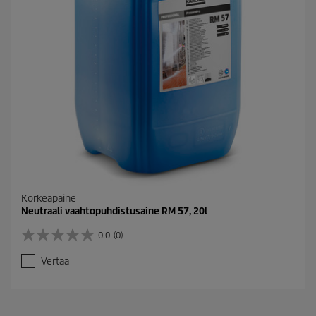
Korkeapaine
Neutraali vaahtopuhdistusaine RM 57, 20l
0.0
(0)
0
.
Vertaa
0
/
5
t