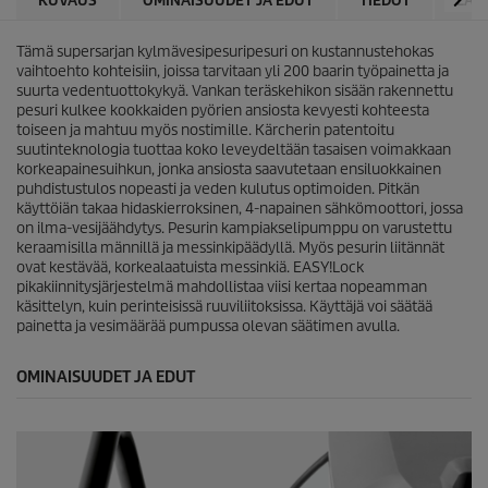
KUVAUS
OMINAISUUDET JA EDUT
TIEDOT
LAT
Tämä supersarjan kylmävesipesuripesuri on kustannustehokas
vaihtoehto kohteisiin, joissa tarvitaan yli 200 baarin työpainetta ja
suurta vedentuottokykyä. Vankan teräskehikon sisään rakennettu
pesuri kulkee kookkaiden pyörien ansiosta kevyesti kohteesta
toiseen ja mahtuu myös nostimille. Kärcherin patentoitu
suutinteknologia tuottaa koko leveydeltään tasaisen voimakkaan
korkeapainesuihkun, jonka ansiosta saavutetaan ensiluokkainen
puhdistustulos nopeasti ja veden kulutus optimoiden. Pitkän
käyttöiän takaa hidaskierroksinen, 4-napainen sähkömoottori, jossa
on ilma-vesijäähdytys. Pesurin kampiakselipumppu on varustettu
keraamisilla männillä ja messinkipäädyllä. Myös pesurin liitännät
ovat kestävää, korkealaatuista messinkiä.
EASY!Lock
pikakiinnitysjärjestelmä mahdollistaa viisi kertaa nopeamman
käsittelyn, kuin perinteisissä ruuviliitoksissa. Käyttäjä voi säätää
painetta ja vesimäärää pumpussa olevan säätimen avulla.
OMINAISUUDET JA EDUT