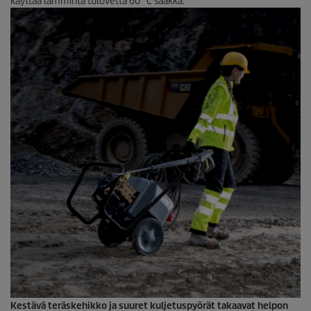
käyttää lämmintä tulovettä 60 °C saakka.
Kestävä teräskehikko ja suuret kuljetuspyörät takaavat helpon