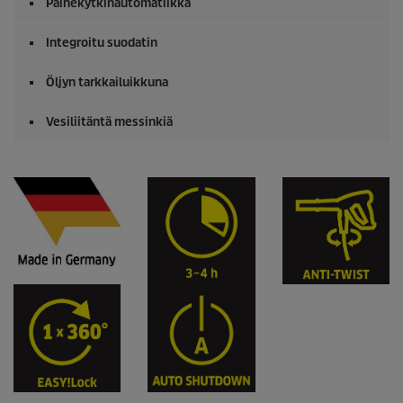
Painekytkinautomatiikka
Integroitu suodatin
Öljyn tarkkailuikkuna
Vesiliitäntä messinkiä