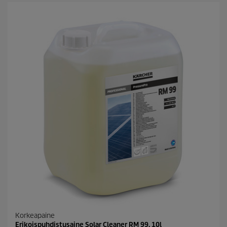
h
t
e
ä
.
Korkeapaine
Erikoispuhdistusaine Solar Cleaner RM 99, 10l