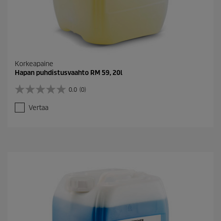
Korkeapaine
Hapan puhdistusvaahto RM 59, 20l
0.0
(0)
0
.
Vertaa
0
/
5
t
ä
h
t
e
ä
.