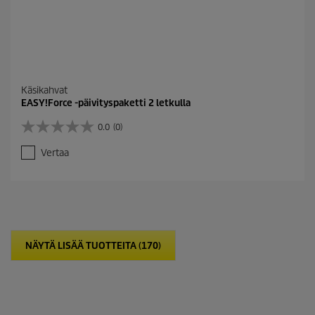
Käsikahvat
EASY!Force -päivityspaketti 2 letkulla
0.0
(0)
0
.
Vertaa
0
/
5
t
ä
h
t
NÄYTÄ LISÄÄ TUOTTEITA (170)
e
ä
.