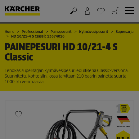
Ostoskori
Suosikit
Home
Professional
Painepesurit
Kylmävesipesurit
Supersarja
HD 10/21-4 S Classic 13674010
PAINEPESURI
HD 10/21-4 S
Classic
Tehokas supersarjan kylmävesipesuri edullisena Classic-versiona.
Suunniteltu kohteisiin, jossa tarvitaan 210 baarin painetta suurta
1000 l/h vesimäärää.