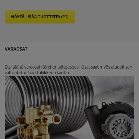
ä
h
t
NÄYTÄ LISÄÄ TUOTTEITA (21)
e
ä
.
VARAOSAT
Etsi täältä varaosat Kärcher laitteeseesi. Osat saat myös alueellisen
valtuutetun huoltoliikkeen kautta.