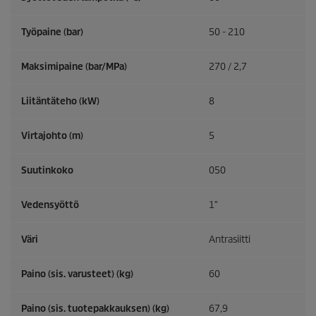
Työpaine (bar)
50 - 210
Maksimipaine (bar/MPa)
270 / 2,7
Liitäntäteho (kW)
8
Virtajohto (m)
5
Suutinkoko
050
Vedensyöttö
1″
Väri
Antrasiitti
Paino (sis. varusteet) (kg)
60
Paino (sis. tuotepakkauksen) (kg)
67,9