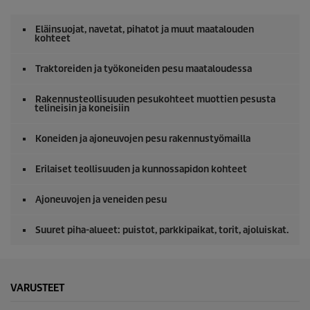
t
e
j
Eläinsuojat, navetat, pihatot ja muut maatalouden
a
kohteet
/
0
s
Traktoreiden ja työkoneiden pesu maataloudessa
e
k
Rakennusteollisuuden pesukohteet muottien pesusta
u
telineisin ja koneisiin
n
t
e
Koneiden ja ajoneuvojen pesu rakennustyömailla
j
a
Erilaiset teollisuuden ja kunnossapidon kohteet
Ajoneuvojen ja veneiden pesu
Suuret piha-alueet: puistot, parkkipaikat, torit, ajoluiskat.
VARUSTEET