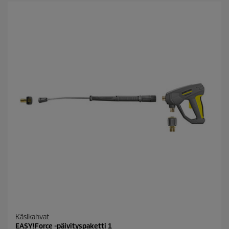
h
t
e
ä
.
Käsikahvat
EASY!Force -päivityspaketti 1