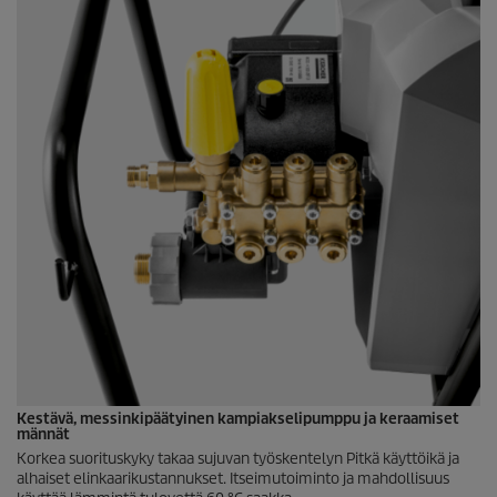
Kestävä, messinkipäätyinen kampiakselipumppu ja keraamiset
männät
Korkea suorituskyky takaa sujuvan työskentelyn Pitkä käyttöikä ja
alhaiset elinkaarikustannukset. Itseimutoiminto ja mahdollisuus