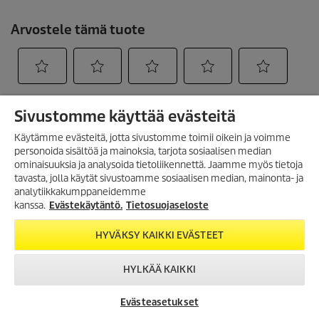
Sivustomme käyttää evästeitä
Käytämme evästeitä, jotta sivustomme toimii oikein ja voimme
personoida sisältöä ja mainoksia, tarjota sosiaalisen median
ominaisuuksia ja analysoida tietoliikennettä. Jaamme myös tietoja
TILAA UUTISKIRJE!
Created with AI (artificial intelligence)
tavasta, jolla käytät sivustoamme sosiaalisen median, mainonta- ja
analytiikkakumppaneidemme
Tilaa uutiskirjeemme, ja saat
seuraavasta ostosta 10%
kanssa.
Evästekäytäntö.
Tietosuojaseloste
alennuksen
VERKKOKAUPPA
verkkokaupassamme.
HYVÄKSY KAIKKI EVÄSTEET
MAKSUTAVAT
TILAA UUTISKIRJE
HYLKÄÄ KAIKKI
ASIAKASPALVELU
LISÄTIETOA
Evästeasetukset