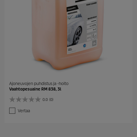
Ajoneuvojen puhdistus ja -hoito
Vaahtopesuaine RM 838, 3l
0.0
(0)
0
.
Vertaa
0
/
5
t
ä