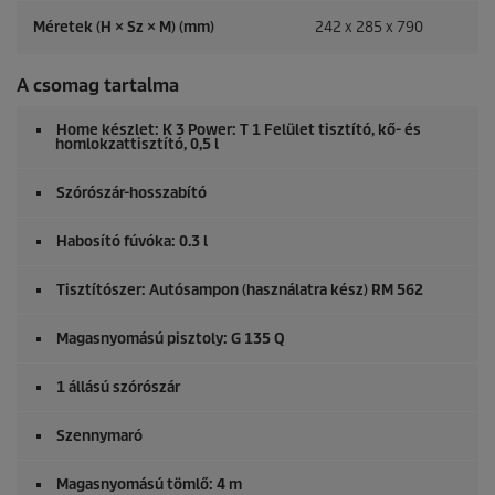
Méretek (H × Sz × M) (mm)
242 x 285 x 790
A csomag tartalma
Home készlet: K 3 Power: T 1 Felület tisztító, kő- és
homlokzattisztító, 0,5 l
Szórószár-hosszabító
Habosító fúvóka: 0.3 l
Tisztítószer: Autósampon (használatra kész) RM 562
Magasnyomású pisztoly: G 135 Q
1 állású szórószár
Szennymaró
Magasnyomású tömlő: 4 m