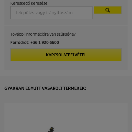
Kereskedő keresése:
c
t
p
További információra van szüksége?
r
Forródrót: +36 1 920 6600
i
KAPCSOLATFELVÉTEL
c
e
GYAKRAN EGYÜTT VÁSÁROLT TERMÉKEK: