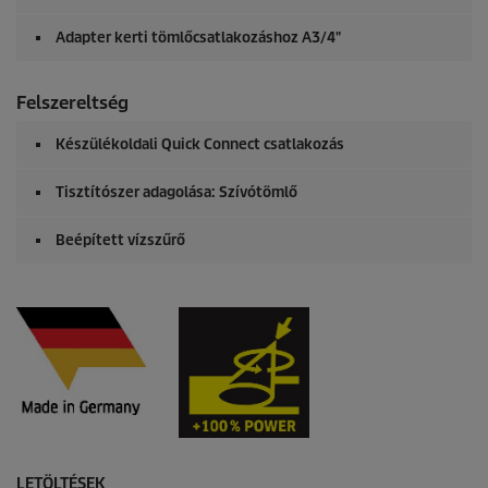
Adapter kerti tömlőcsatlakozáshoz A3/4"
Felszereltség
Készülékoldali
Quick Connect
csatlakozás
Tisztítószer adagolása: Szívótömlő
Beépített vízszűrő
LETÖLTÉSEK