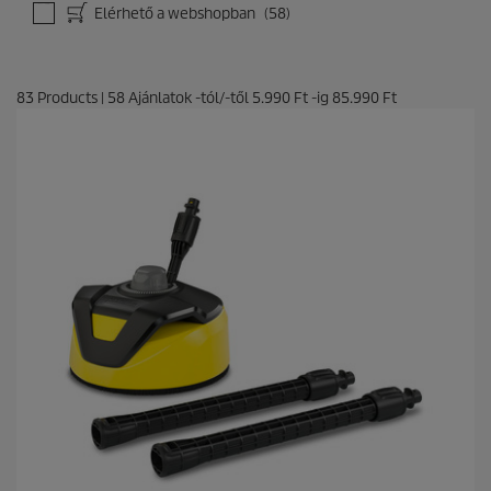
Elérhető a webshopban
(58)
83
Products
|
58
Ajánlatok -tól/-től
5.990 Ft
-ig
85.990 Ft