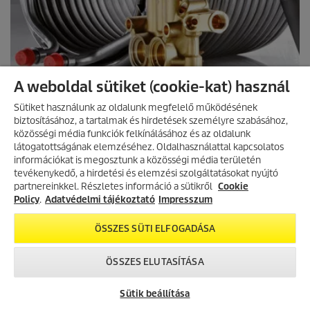
s
A weboldal sütiket (cookie-kat) használ
Sütiket használunk az oldalunk megfelelő működésének
biztosításához, a tartalmak és hirdetések személyre szabásához,
közösségi média funkciók felkínálásához és az oldalunk
látogatottságának elemzéséhez. Oldalhasználattal kapcsolatos
információkat is megosztunk a közösségi média területén
AKCIÓS TERMÉKEK
tevékenykedő, a hirdetési és elemzési szolgáltatásokat nyújtó
partnereinkkel. Részletes információ a sütikről
Fedezd fel folyamatosan frissülő
Cookie
akciós kínálatunkat, és találd meg
Policy
.
Adatvédelmi tájékoztató
Impresszum
ALKATRÉSZ KERESÉSE
a legjobb ajánlatokat.
ÖSSZES SÜTI ELFOGADÁSA
AKCIÓK MEGTEKINTÉSE
ÖSSZES ELUTASÍTÁSA
Sütik beállítása