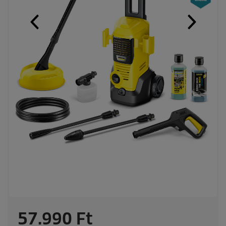
C
57.990 Ft