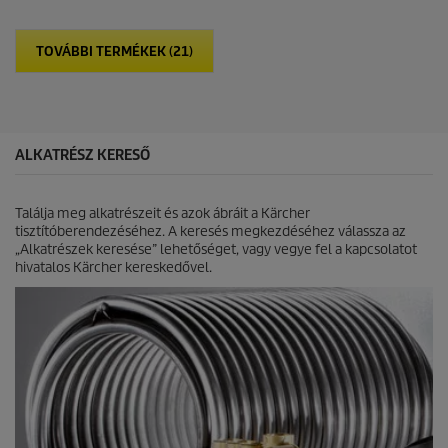
h
c
e
t
t
p
TOVÁBBI TERMÉKEK (21)
ő
r
5
i
c
c
s
e
i
l
ALKATRÉSZ KERESŐ
l
a
g
Találja meg alkatrészeit és azok ábráit a Kärcher
b
tisztítóberendezéséhez. A keresés megkezdéséhez válassza az
ó
„Alkatrészek keresése” lehetőséget, vagy vegye fel a kapcsolatot
l
hivatalos Kärcher kereskedővel.
.
3
é
r
t
é
k
e
l
é