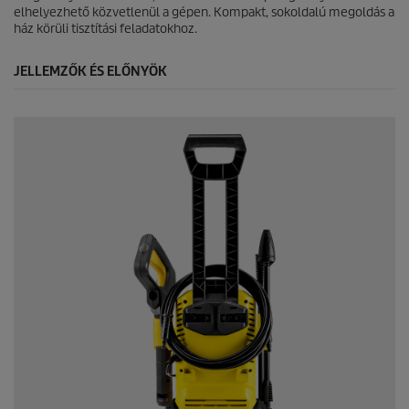
r
elhelyezhető közvetlenül a gépen. Kompakt, sokoldalú megoldás a
t
ház körüli tisztítási feladatokhoz.
é
k
JELLEMZŐK ÉS ELŐNYÖK
e
l
é
s