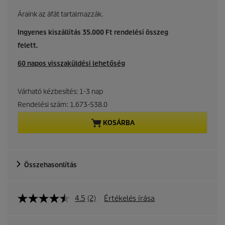
u
Áraink az áfát tartalmazzák.
r
Ingyenes kiszállítás 35.000 Ft rendelési összeg
felett.
r
60 napos visszaküldési lehetőség
e
n
Várható kézbesítés: 1-3 nap
Rendelési szám:
1.673-538.0
t
KOSÁRBA
p
r
Összehasonlítás
o
d
4.5
(2)
Értékelés írása
u