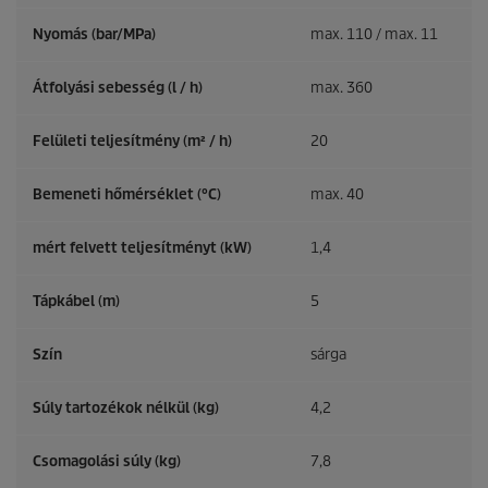
Nyomás (bar/MPa)
max. 110 / max. 11
Átfolyási sebesség (l / h)
max. 360
Felületi teljesítmény (m² / h)
20
Bemeneti hőmérséklet (°C)
max. 40
mért felvett teljesítményt (kW)
1,4
Tápkábel (m)
5
Szín
sárga
Súly tartozékok nélkül (kg)
4,2
Csomagolási súly (kg)
7,8