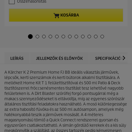
Összehasonlítás
6
n
a
t
z
p
KOSÁRBA
e
r
l
o
é
d
r
u
h
c
e
t
t
p
ő
r
LEÍRÁS
JELLEMZŐK ÉS ELŐNYÖK
SPECIFIKÁCIÓK
5
i
c
c
s
A Kärcher K 2 Premium Home FJ BB ideális választás járművek,
e
i
lépcsők, kerti szerszámok és kerti bútorok alkalmi tisztítására. A
l
mellékelt Home Kit T 1 felülettisztítóval és 500 ml Patio & Deck
l
tisztítószerrel fröccsenésmentes tisztítást tesz lehetővé nagyobb
a
felületeken is. A Dirt Blaster szórófej forgó pontsugárral még a
g
makacs szennyeződéseket is eltávolítja, míg az egyenes szórószár
b
általános tisztítási feladatokra használható. A mosó különlegessége
ó
az extra habosító fúvóka és az 500 ml autósampon, amelyek még
l
hatékonyabbá teszik a járművek mosását. A 4 méteres
.
magasnyomású tömlő a
Quick Connect
rendszerrel gyorsan és
9
egyszerűen csatlakoztatható. A simán gördülő kerekek és a kis súly
é
megkönnyítik a szállítást, az összes tartozék pedig kényelmesen