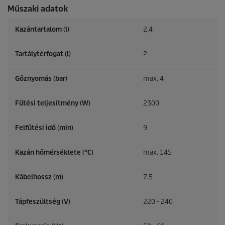
Műszaki adatok
Kazántartalom (l)
2,4
Tartálytérfogat (l)
2
Gőznyomás (bar)
max. 4
Fűtési teljesítmény (W)
2300
Felfűtési idő (min)
9
Kazán hőmérséklete (°C)
max. 145
Kábelhossz (m)
7,5
Tápfeszültség (V)
220 - 240