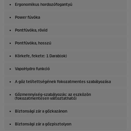
Ergonomikus hordozófogantyú
Power fúvóka
Pontfúvóka, rövid
Pontfúvóka, hosszú
Körkefe, fekete: 1 Darab(ok)
VapoHydro
funkció
A gőz telítettségének fokozatmentes szabályozása
Gőzmennyiség-szabályozás: az eszközön
(fokozatmentesen változtatható)
Biztonsági zár a gőzkazánon
Biztonsági zár a gőzpisztolyon