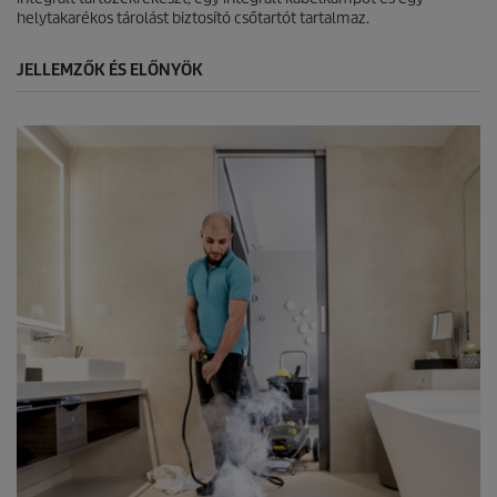
t
helytakarékos tárolást biztosító csőtartót tartalmaz.
é
k
JELLEMZŐK ÉS ELŐNYÖK
e
l
é
s