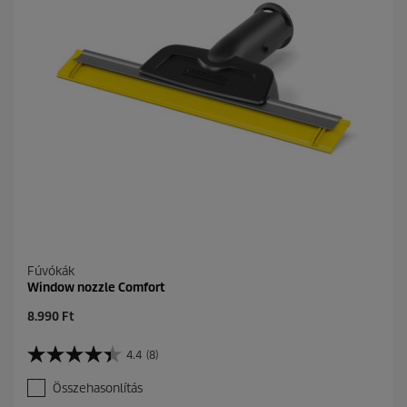
Fúvókák
Window nozzle Comfort
C
8.990 Ft
u
r
4.4
(8)
4
r
.
e
Összehasonlítás
4
n