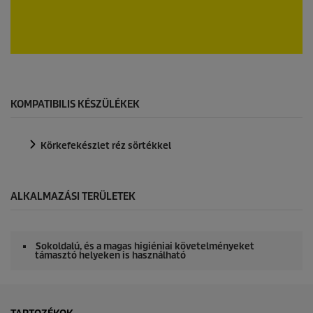
s
e
c
o
n
0
d
s
s
e
c
o
KOMPATIBILIS KÉSZÜLÉKEK
n
d
s
Körkefekészlet réz sörtékkel
o
f
0
s
e
ALKALMAZÁSI TERÜLETEK
c
o
n
d
Sokoldalú, és a magas higiéniai követelményeket
s
támasztó helyeken is használható