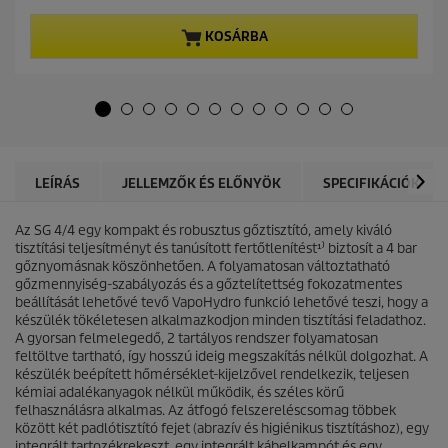
a
t
z
p
KOSÁRBA
e
r
l
o
é
d
r
u
h
c
e
t
t
p
ő
r
LEÍRÁS
JELLEMZŐK ÉS ELŐNYÖK
SPECIFIKÁCIÓK
5
i
c
c
s
Az SG 4/4 egy kompakt és robusztus gőztisztító, amely kiváló
e
i
tisztítási teljesítményt és tanúsított fertőtlenítést¹⁾ biztosít a 4 bar
l
gőznyomásnak köszönhetően. A folyamatosan változtatható
l
gőzmennyiség-szabályozás és a gőztelítettség fokozatmentes
a
beállítását lehetővé tevő
VapoHydro
funkció lehetővé teszi, hogy a
g
készülék tökéletesen alkalmazkodjon minden tisztítási feladathoz.
b
A gyorsan felmelegedő, 2 tartályos rendszer folyamatosan
ó
feltöltve tartható, így hosszú ideig megszakítás nélkül dolgozhat. A
l
készülék beépített hőmérséklet-kijelzővel rendelkezik, teljesen
.
kémiai adalékanyagok nélkül működik, és széles körű
5
felhasználásra alkalmas. Az átfogó felszereléscsomag többek
é
között két padlótisztító fejet (abrazív és higiénikus tisztításhoz), egy
r
integrált tartozékrekeszt, egy integrált kábelkampót és egy