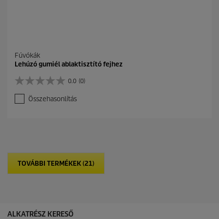
Fúvókák
Lehúzó gumiél ablaktisztító fejhez
0.0
(0)
0
.
Összehasonlítás
0
a
z
e
l
é
r
TOVÁBBI TERMÉKEK (21)
h
e
t
ő
5
c
ALKATRÉSZ KERESŐ
s