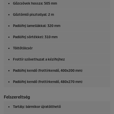
Gőzcsövek hossza: 505 mm
Gőztömlő pisztollyal: 2 m
Padlófej lamellákkal: 320 mm
Padlófej sörtékkel: 310 mm
Töltőtölcsér
Frottír szövethuzat a kézifejhez
Padlófej kendő (frottírkendő, 400x200 mm)
Padlófej kendő (frottírkendő, 480x270 mm)
Felszereltség
Tartály: bármikor újratölthető