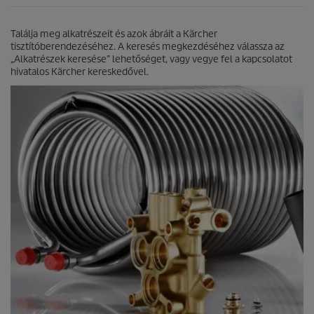
i
l
Találja meg alkatrészeit és azok ábráit a Kärcher
l
tisztítóberendezéséhez. A keresés megkezdéséhez válassza az
a
„Alkatrészek keresése” lehetőséget, vagy vegye fel a kapcsolatot
g
hivatalos Kärcher kereskedővel.
b
ó
l
.