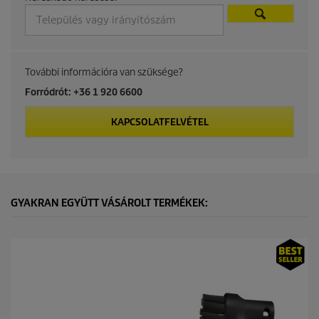
c
t
p
További információra van szüksége?
r
Forródrót: +36 1 920 6600
i
KAPCSOLATFELVÉTEL
c
e
GYAKRAN EGYÜTT VÁSÁROLT TERMÉKEK: