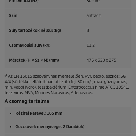
Frekvencia (
Hz
)
50 - 60
Szín
antracit
Súly tartozékok nélkül (kg)
8
Csomagolási súly (kg)
11,2
Méretek (H × Sz × M) (mm)
475 x 320 x 275
¹⁾ Az EN 16615 szabványnak megfelelően, PVC padló, eszköz: SG
4/4 (sörtékkel ellátott padlótisztító fej, 30 cm/s, max. gőznyomás,
min.
VapoHydro
), tesztbaktérium: Enterococcus hirae ATCC 10541,
tesztvírus: MVA, Murines Norovirus, Adenovirus.
A csomag tartalma
Kézifej kefével: 165 mm
Gőzcsövek mennyisége: 2 Darab(ok)