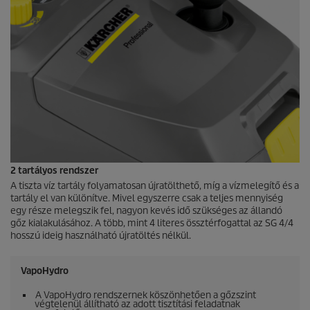
2 tartályos rendszer
A tiszta víz tartály folyamatosan újratölthető, míg a vízmelegítő és a
tartály el van különítve. Mivel egyszerre csak a teljes mennyiség
egy része melegszik fel, nagyon kevés idő szükséges az állandó
gőz kialakulásához. A több, mint 4 literes össztérfogattal az SG 4/4
hosszú ideig használható újratöltés nélkül.
VapoHydro
A
VapoHydro
rendszernek köszönhetően a gőzszint
végtelenül állítható az adott tisztítási feladatnak