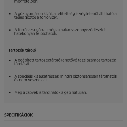
megfelelően.
A gőznyomáson kívül, a telítettség is végtelenül állítható a
teljes gőztől a forró vízig.
A forró vízsugárral még a makacs szennyeződések is
hatékonyan feloldhatók.
Tartozék tároló
A beépített tartozéktároló lehetővé teszi számos tartozék
tárolását.
A speciális kis alkatrészek mindig biztonságosan tárolhatók
és nem vesznek el.
Még a csövek is tárolhatók a gép hátulján.
SPECIFIKÁCIÓK