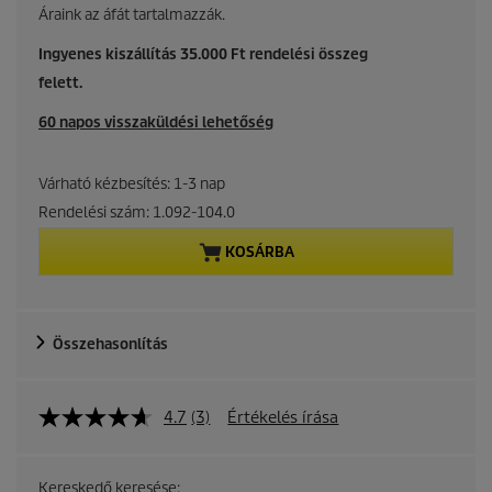
u
Áraink az áfát tartalmazzák.
r
Ingyenes kiszállítás 35.000 Ft rendelési összeg
felett.
r
60 napos visszaküldési lehetőség
e
n
Várható kézbesítés: 1-3 nap
Rendelési szám:
1.092-104.0
t
KOSÁRBA
p
r
Összehasonlítás
o
d
4.7
(3)
Értékelés írása
u
Kereskedő keresése: