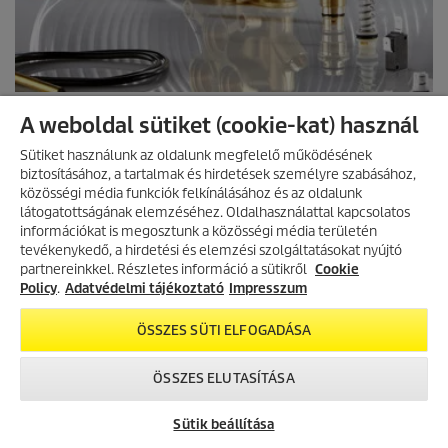
A weboldal sütiket (cookie-kat) használ
ALKATRÉSZ KERESÉSE
Sütiket használunk az oldalunk megfelelő működésének
biztosításához, a tartalmak és hirdetések személyre szabásához,
közösségi média funkciók felkínálásához és az oldalunk
látogatottságának elemzéséhez. Oldalhasználattal kapcsolatos
információkat is megosztunk a közösségi média területén
AKCIÓS TERMÉKEK
tevékenykedő, a hirdetési és elemzési szolgáltatásokat nyújtó
partnereinkkel. Részletes információ a sütikről
Fedezd fel folyamatosan frissülő
Cookie
akciós kínálatunkat, és találd meg
Policy
.
Adatvédelmi tájékoztató
Impresszum
a legjobb ajánlatokat.
ÖSSZES SÜTI ELFOGADÁSA
AKCIÓK MEGTEKINTÉSE
ÖSSZES ELUTASÍTÁSA
Sütik beállítása