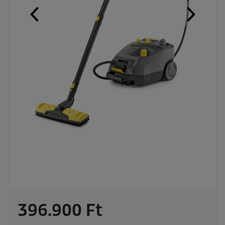
C
396.900 Ft