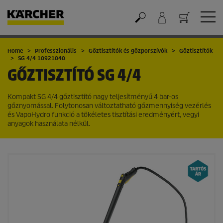
Kosár
Home
Professzionális
Gőztisztítók és gőzporszívók
Gőztisztítók
SG 4/4 10921040
GŐZTISZTÍTÓ
SG 4/4
Kompakt SG 4/4 gőztisztító nagy teljesítményű 4 bar-os
gőznyomással. Folytonosan változtatható gőzmennyiség vezérlés
és
VapoHydro
funkció a tökéletes tisztítási eredményért, vegyi
anyagok használata nélkül.