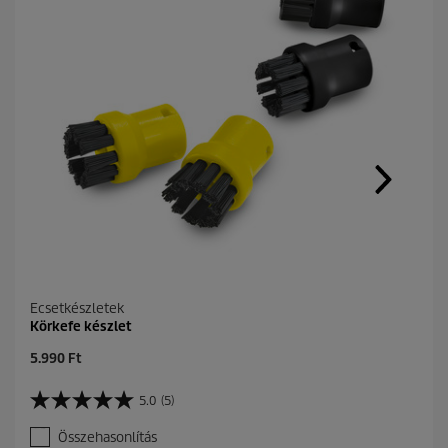
Ecsetkészletek
Körkefe készlet
C
5.990 Ft
u
r
5.0
(5)
5
r
.
e
Összehasonlítás
0
n