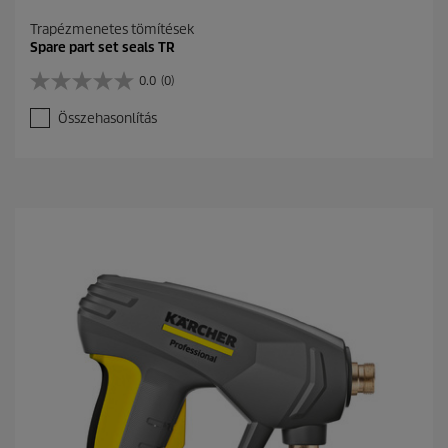
Trapézmenetes tömítések
Spare part set seals TR
0.0
(0)
0
.
Összehasonlítás
0
a
z
e
l
é
r
h
e
t
ő
5
c
s
i
l
l
a