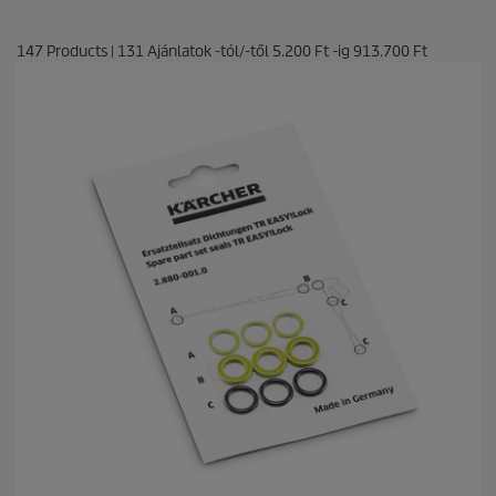
147
Products
|
131
Ajánlatok -tól/-től
5.200 Ft
-ig
913.700 Ft