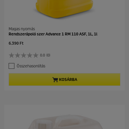
Magas nyomás
Rendszerápoló szer Advance 1 RM 110 ASF, 1L, 1l
C
6.390 Ft
u
r
0.0
(0)
0
r
.
e
Összehasonlítás
0
n
a
t
z
p
KOSÁRBA
e
r
l
o
é
d
r
u
h
c
e
t
t
p
ő
r
5
i