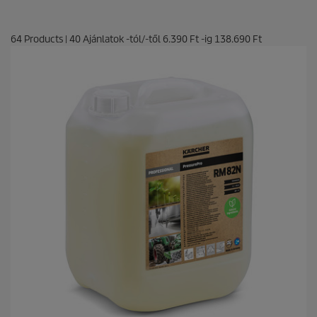
64
Products
|
40
Ajánlatok -tól/-től
6.390 Ft
-ig
138.690 Ft