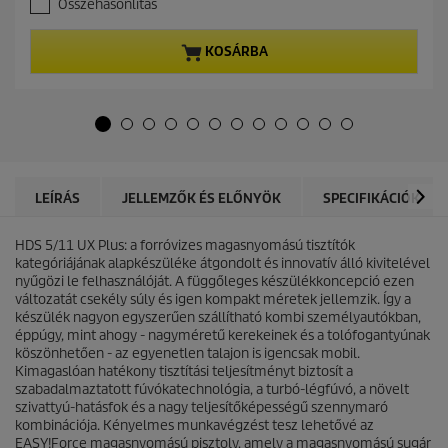
Összehasonlítás
0
n
a
t
z
p
KOSÁRBA
e
r
l
o
é
d
r
u
h
c
e
t
t
p
ő
r
LEÍRÁS
JELLEMZŐK ÉS ELŐNYÖK
SPECIFIKÁCIÓK
5
i
c
c
s
HDS 5/11 UX Plus: a forróvizes magasnyomású tisztítók
e
i
kategóriájának alapkészüléke átgondolt és innovatív álló kivitelével
l
nyűgözi le felhasználóját. A függőleges készülékkoncepció ezen
l
változatát csekély súly és igen kompakt méretek jellemzik. Így a
a
készülék nagyon egyszerűen szállítható kombi személyautókban,
g
éppúgy, mint ahogy - nagyméretű kerekeinek és a tolófogantyúnak
b
köszönhetően - az egyenetlen talajon is igencsak mobil.
ó
Kimagaslóan hatékony tisztítási teljesítményt biztosít a
l
szabadalmaztatott fúvókatechnológia, a turbó-légfúvó, a növelt
.
szivattyú-hatásfok és a nagy teljesítőképességű szennymaró
kombinációja. Kényelmes munkavégzést tesz lehetővé az
EASY!Force
magasnyomású pisztoly, amely a magasnyomású sugár