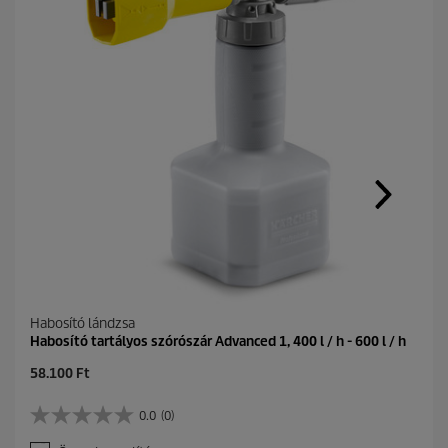
Habosító lándzsa
Habosító tartályos szórószár Advanced 1, 400 l / h - 600 l / h
C
58.100 Ft
u
r
0.0
(0)
0
r
.
e