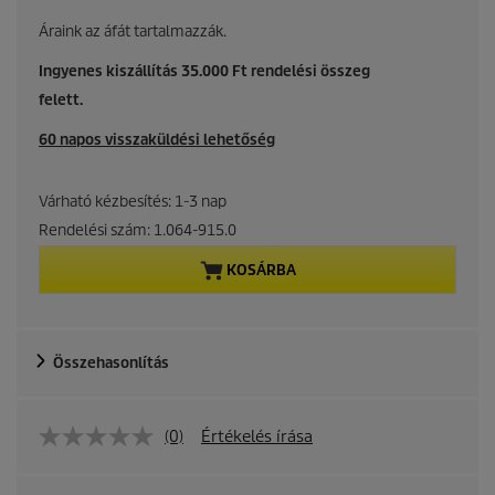
u
Áraink az áfát tartalmazzák.
r
Ingyenes kiszállítás 35.000 Ft rendelési összeg
felett.
r
60 napos visszaküldési lehetőség
e
n
Várható kézbesítés: 1-3 nap
Rendelési szám:
1.064-915.0
t
KOSÁRBA
p
r
Összehasonlítás
o
d
(0)
Értékelés írása
u