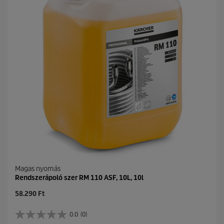
c
c
s
e
i
l
l
a
g
b
ó
l
.
Magas nyomás
Rendszerápoló szer RM 110 ASF, 10L, 10l
C
58.290 Ft
u
r
0.0
(0)
0
r