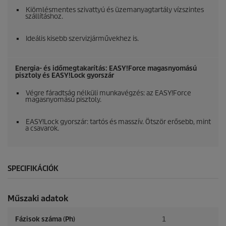
Kiömlésmentes szivattyú és üzemanyagtartály vízszintes
szállításhoz.
Ideális kisebb szervizjárművekhez is.
Energia- és időmegtakarítás:
EASY!Force
magasnyomású
pisztoly és
EASY!Lock
gyorszár
Végre fáradtság nélküli munkavégzés: az
EASY!Force
magasnyomású pisztoly.
EASY!Lock
gyorszár: tartós és masszív. Ötször erősebb, mint
a csavarok.
SPECIFIKÁCIÓK
Műszaki adatok
Fázisok száma (Ph)
1