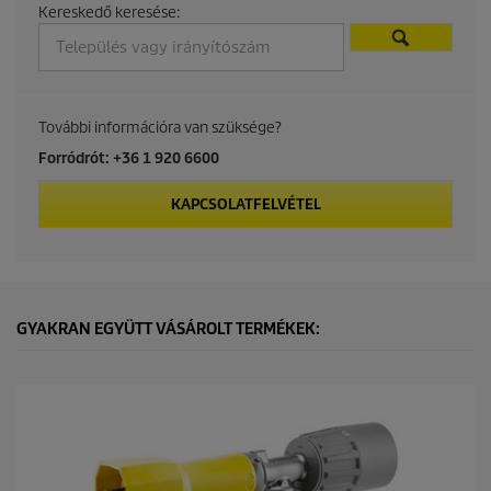
Kereskedő keresése:
c
t
p
További információra van szüksége?
r
Forródrót: +36 1 920 6600
i
KAPCSOLATFELVÉTEL
c
e
GYAKRAN EGYÜTT VÁSÁROLT TERMÉKEK: