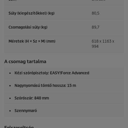
Súly (kiegészítőkkel) (kg)
80,5
Csomagolási súly (kg)
89,7
Méretek (H × Sz × M) (mm)
618 x 1163 x
994
A csomag tartalma
Kézi szórópisztoly:
EASY!Force
Advanced
Nagynyomású tömlő hossza: 15 m
Szórószár: 840 mm
Szennymaró
Felszereltség