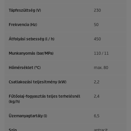
Tápfeszültség (V)
230
Frekvencia (
Hz
)
50
Átfolyási sebesség (l / h)
450
Munkanyomás (bar/MPa)
110 / 11
Hőmérséklet (°C)
max. 80
Csatlakozási teljesítmény (kW)
2,2
Fűtőolaj-fogyasztás teljes terhelésnél
2,4
(kg/h)
Üzemanyagtartály (l)
6,5
Szín
antracit