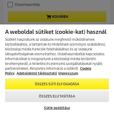
.
e
Összehasonlítás
0
n
a
t
z
p
KOSÁRBA
e
r
l
o
é
d
A weboldal sütiket (cookie-kat) használ
r
u
h
c
Sütiket használunk az oldalunk megfelelő működésének
e
t
biztosításához, a tartalmak és hirdetések személyre szabásához,
t
p
közösségi média funkciók felkínálásához és az oldalunk
TOVÁBBI TERMÉKEK (60)
ő
r
látogatottságának elemzéséhez. Oldalhasználattal kapcsolatos
5
i
információkat is megosztunk a közösségi média területén
c
c
AKCIÓS TERMÉKEK
tevékenykedő, a hirdetési és elemzési szolgáltatásokat nyújtó
s
e
partnereinkkel. Részletes információ a sütikről
Fedezd fel folyamatosan frissülő
Cookie
i
akciós kínálatunkat, és találd meg
Policy
.
Adatvédelmi tájékoztató
Impresszum
l
ALKATRÉSZ KERESŐ
a legjobb ajánlatokat.
l
a
ÖSSZES SÜTI ELFOGADÁSA
AKCIÓK MEGTEKINTÉSE
g
Találja meg alkatrészeit és azok ábráit a Kärcher
b
tisztítóberendezéséhez. A keresés megkezdéséhez válassza az
ÖSSZES ELUTASÍTÁSA
ó
„Alkatrészek keresése” lehetőséget, vagy vegye fel a kapcsolatot
l
hivatalos Kärcher kereskedővel.
.
Sütik beállítása