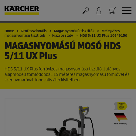
Kosár
Home
Professzionális
Magasnyomású tisztítók
Melegvizes
magasnyomású tisztítók
Igazi osztály
HDS 5/11 UX Plus 10649150
MAGASNYOMÁSÚ MOSÓ
HDS
5/11 UX Plus
HDS 5/11 UX Plus forróvizes magasnyomású tisztító. Jutányos
alapmodell tömlődobbal, 15 méteres magasnyomású tömlővel és
szennymaróval. Innovatív álló kivitelben.