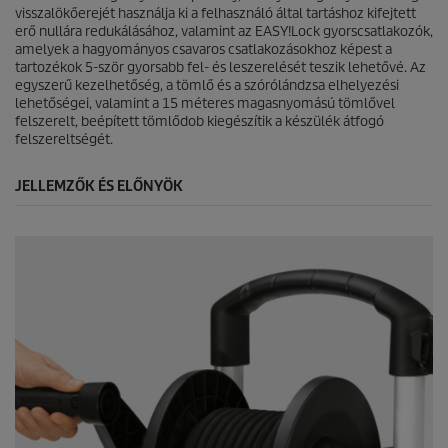
visszalökőerejét használja ki a felhasználó által tartáshoz kifejtett
erő nullára redukálásához, valamint az
EASY!Lock
gyorscsatlakozók,
amelyek a hagyományos csavaros csatlakozásokhoz képest a
tartozékok 5-ször gyorsabb fel- és leszerelését teszik lehetővé. Az
egyszerű kezelhetőség, a tömlő és a szórólándzsa elhelyezési
lehetőségei, valamint a 15 méteres magasnyomású tömlővel
felszerelt, beépített tömlődob kiegészítik a készülék átfogó
felszereltségét.
JELLEMZŐK ÉS ELŐNYÖK