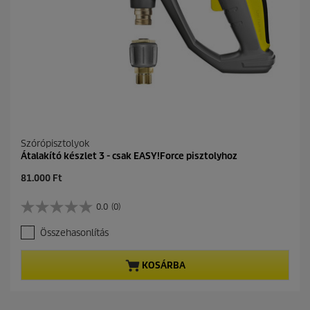
ó
l
.
Szórópisztolyok
Átalakító készlet 3 - csak EASY!Force pisztolyhoz
C
81.000 Ft
u
r
0.0
(0)
0
r
.
e
Összehasonlítás
0
n
a
t
z
p
KOSÁRBA
e
r
l
o
é
d