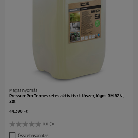
l
l
a
g
b
ó
l
.
Magas nyomás
PressurePro Természetes aktív tisztítószer, lúgos RM 82N,
20l
C
44.390 Ft
u
r
0.0
(0)
0
r
.
e
Összehasonlítás
0