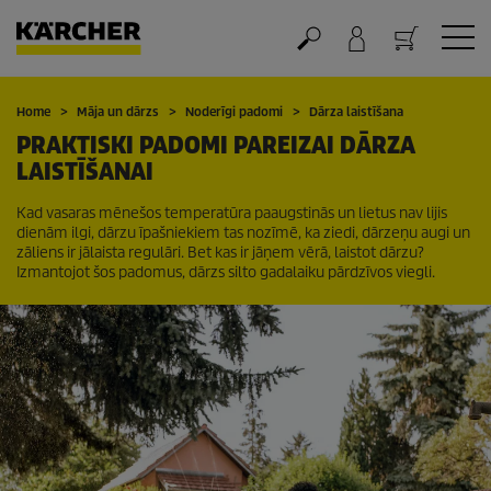
Grozs
Home
Māja un dārzs
Noderīgi padomi
Dārza laistīšana
PRAKTISKI PADOMI PAREIZAI DĀRZA
LAISTĪŠANAI
Kad vasaras mēnešos temperatūra paaugstinās un lietus nav lijis
dienām ilgi, dārzu īpašniekiem tas nozīmē, ka ziedi, dārzeņu augi un
zāliens ir jālaista regulāri. Bet kas ir jāņem vērā, laistot dārzu?
Izmantojot šos padomus, dārzs silto gadalaiku pārdzīvos viegli.