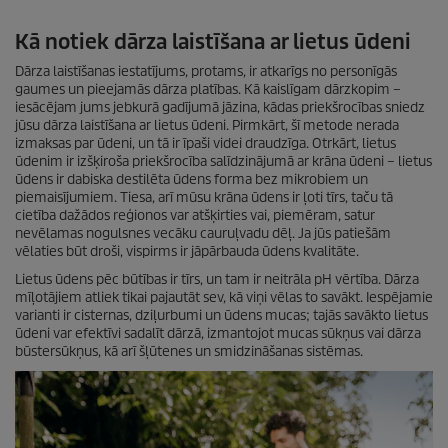
Kā notiek dārza laistīšana ar lietus ūdeni
Dārza laistīšanas iestatījums, protams, ir atkarīgs no personīgās
gaumes un pieejamās dārza platības. Kā kaislīgam dārzkopim –
iesācējam jums jebkurā gadījumā jāzina, kādas priekšrocības sniedz
jūsu dārza laistīšana ar lietus ūdeni. Pirmkārt, šī metode nerada
izmaksas par ūdeni, un tā ir īpaši videi draudzīga. Otrkārt, lietus
ūdenim ir izšķiroša priekšrocība salīdzinājumā ar krāna ūdeni – lietus
ūdens ir dabiska destilēta ūdens forma bez mikrobiem un
piemaisījumiem. Tiesa, arī mūsu krāna ūdens ir ļoti tīrs, taču tā
cietība dažādos reģionos var atšķirties vai, piemēram, satur
nevēlamas nogulsnes vecāku cauruļvadu dēļ. Ja jūs patiešām
vēlaties būt droši, vispirms ir jāpārbauda ūdens kvalitāte.
Lietus ūdens pēc būtības ir tīrs, un tam ir neitrāla pH vērtība. Dārza
mīļotājiem atliek tikai pajautāt sev, kā viņi vēlas to savākt. Iespējamie
varianti ir cisternas, dziļurbumi un ūdens mucas; tajās savākto lietus
ūdeni var efektīvi sadalīt dārzā, izmantojot mucas sūkņus vai dārza
būstersūkņus, kā arī šļūtenes un smidzināšanas sistēmas.