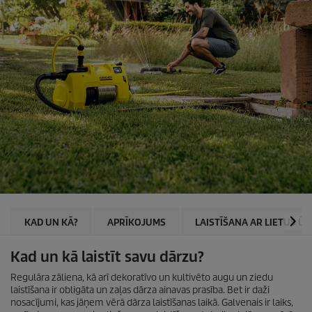
KAD UN KĀ?
APRĪKOJUMS
LAISTĪŠANA AR LIETUS ŪD
Kad un kā laistīt savu dārzu?
Regulāra zāliena, kā arī dekoratīvo un kultivēto augu un ziedu
laistīšana ir obligāta un zaļas dārza ainavas prasība. Bet ir daži
nosacījumi, kas jāņem vērā dārza laistīšanas laikā. Galvenais ir laiks,