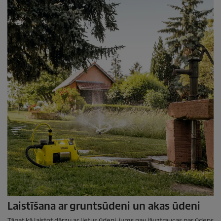
Laistīšana ar gruntsūdeni un akas ūdeni
Tāpat kā laistot dārzu ar lietus ūdeni, jums nav jāuztraucas par ūdens