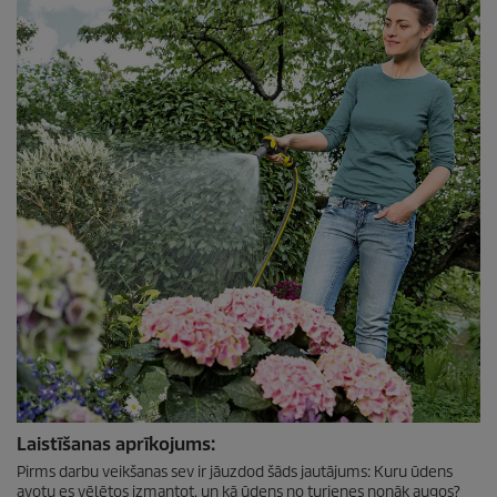
Laistīšanas aprīkojums:
Pirms darbu veikšanas sev ir jāuzdod šāds jautājums: Kuru ūdens
avotu es vēlētos izmantot, un kā ūdens no turienes nonāk augos?