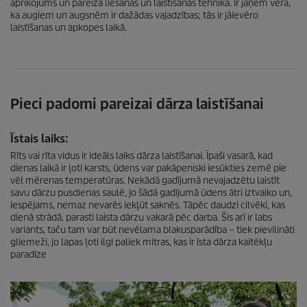
aprīkojums un pareiza liešanas un laistīšanas tehnika. Ir jāņem vērā,
ka augiem un augsnēm ir dažādas vajadzības; tās ir jāievēro
laistīšanas un apkopes laikā.
Pieci padomi pareizai dārza laistīšanai
Īstais laiks:
Rīts vai rīta vidus ir ideāls laiks dārza laistīšanai. Īpaši vasarā, kad
dienas laikā ir ļoti karsts, ūdens var pakāpeniski iesūkties zemē pie
vēl mērenas temperatūras. Nekādā gadījumā nevajadzētu laistīt
savu dārzu pusdienas saulē, jo šādā gadījumā ūdens ātri iztvaiko un,
iespējams, nemaz nevarēs iekļūt saknēs. Tāpēc daudzi cilvēki, kas
dienā strādā, parasti laista dārzu vakarā pēc darba. Šis arī ir labs
variants, taču tam var būt nevēlama blakusparādība – tiek pievilināti
gliemeži, jo lapas ļoti ilgi paliek mitras, kas ir īsta dārza kaitēkļu
paradīze