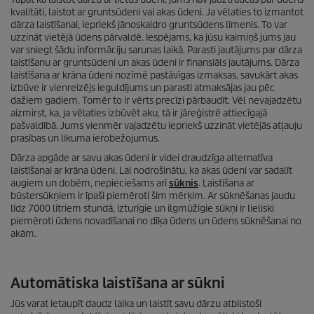
kvalitāti, laistot ar gruntsūdeni vai akas ūdeni. Ja vēlaties to izmantot
dārza laistīšanai, iepriekš jānoskaidro gruntsūdens līmenis. To var
uzzināt vietējā ūdens pārvaldē. Iespējams, ka jūsu kaimiņš jums jau
var sniegt šādu informāciju sarunas laikā. Parasti jautājums par dārza
laistīšanu ar gruntsūdeni un akas ūdeni ir finansiāls jautājums. Dārza
laistīšana ar krāna ūdeni nozīmē pastāvīgas izmaksas, savukārt akas
izbūve ir vienreizējs ieguldījums un parasti atmaksājas jau pēc
dažiem gadiem. Tomēr to ir vērts precīzi pārbaudīt. Vēl nevajadzētu
aizmirst, ka, ja vēlaties izbūvēt aku, tā ir jāreģistrē attiecīgajā
pašvaldībā. Jums vienmēr vajadzētu iepriekš uzzināt vietējās atļauju
prasības un likuma ierobežojumus.
Dārza apgāde ar savu akas ūdeni ir videi draudzīga alternatīva
laistīšanai ar krāna ūdeni. Lai nodrošinātu, ka akas ūdeni var sadalīt
augiem un dobēm, nepieciešams arī
sūknis
. Laistīšana ar
būstersūkņiem ir īpaši piemēroti šim mērķim. Ar sūknēšanas jaudu
līdz 7000 litriem stundā, izturīgie un ilgmūžīgie sūkņi ir lieliski
piemēroti ūdens novadīšanai no dīķa ūdens un ūdens sūknēšanai no
akām.
Automātiska laistīšana ar sūkni
Jūs varat ietaupīt daudz laika un laistīt savu dārzu atbilstoši