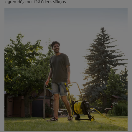
iegremdējamos tīrā ūdens sūkņus.