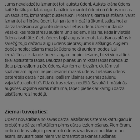
Jums nevajadzētu izmantot ļoti aukstu ūdeni. Auksts krāna ūdens
kaitē lielākajai daļai augu. Labāk ir izmantot ūdeni no ūdens mucas
un sadalīt to, izmantojot būstersūkni. Protams, dārza laistīšanai varat
izmantot arī krāna ūdeni, lai gan tam ir daži trūkumi, salīdzinot ar
dārza laistīšanu ar gruntsūdeni vai lietus ūdeni. Ūdens ir daudz
vēsāks, kas rada stresu augiem un ziediem. Ir jāzina, kāda ir vietējā
ūdens kvalitāte. Ciets ūdens bojā augus. Vienots laistīšanas plāns ir
sarežģīts, jo dažādu augu ūdens pieprasījums ir atšķirīgs. Augiem
dobēs nepieciešams mazāk ūdens nekā augiem podos. Lai
iemācītos, cik daudz ūdens augam nepieciešams, bieži vien atliek
tikai apskatīt tā lapas. Daudzas plānas un mīkstas lapas norāda uz
lielu pieprasījumu pēc ūdens. Augiem ar biezām, cietām vai
spalvainām lapām nepieciešams mazāk ūdens. Lielākais ūdens
patērētājs dārzā ir zāliens. Īpaši smilšainās augsnēs zālienu
vajadzētu apliet trīs līdz četras reizes nedēļā. Savukārt mālainās
augsnes uzglabā vairāk mitruma, tāpēc pietiek ar kārtīgu dārza
laistīšanu reizi nedēļā.
Ziemai tuvojoties:
Ūdens novadīšana no savas dārza laistīšanas sistēmas katru gadu ir
problēma dārza mīļotājiem pirms dārza ieziemošanas. Piemēram,
netīrā ūdens sūkņi ir piemēroti ūdens izvadīšanai no dīķiem un
akām, savukārt baseiniem var izmantot plakanas sūkšanas