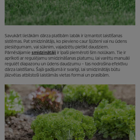
Savukārt lielākām dārza platībām labāk ir izmantot laistīšanas
sistēmas. Pat smidzinātājs, ko pievieno caur šļūteni vai nu ūdens
pieslēgumam, vai sūknim, vajadzētu pietikt daudziem.
Pārnēsājamie
smidzinātāji
ir īpaši piemēroti šim nolūkam. Tie ir
aprīkoti ar regulējamu smidzināšanas platumu, lai varētu manuāli
regulēt diapazonu un ūdens daudzumu – tas nodrošina efektīvu
dārza laistīšanu. Šajā gadījumā ir svarīgi, lai smidzinātājs būtu
jāizvēlas atbilstoši laistāmās vietas formai un prasībām.