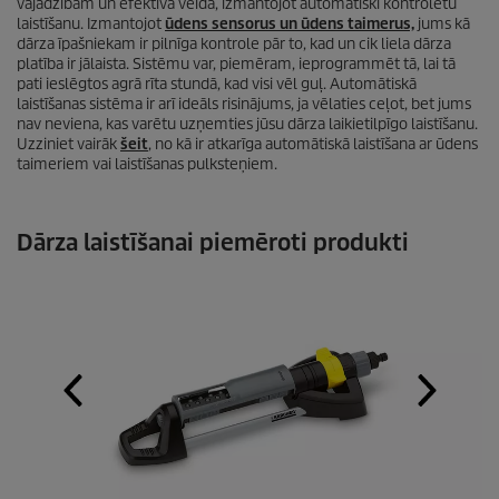
vajadzībām un efektīvā veidā, izmantojot automātiski kontrolētu
laistīšanu. Izmantojot
ūdens sensorus un ūdens taimerus,
jums kā
dārza īpašniekam ir pilnīga kontrole pār to, kad un cik liela dārza
platība ir jālaista. Sistēmu var, piemēram, ieprogrammēt tā, lai tā
pati ieslēgtos agrā rīta stundā, kad visi vēl guļ. Automātiskā
laistīšanas sistēma ir arī ideāls risinājums, ja vēlaties ceļot, bet jums
nav neviena, kas varētu uzņemties jūsu dārza laikietilpīgo laistīšanu.
Uzziniet vairāk
šeit
, no kā ir atkarīga automātiskā laistīšana ar ūdens
taimeriem vai laistīšanas pulksteņiem.
Dārza laistīšanai piemēroti produkti