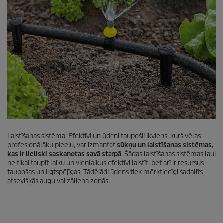
Laistīšanas sistēma: Efektīvi un ūdeni taupoši! Ikviens, kurš vēlas
profesionālāku pieeju, var izmantot
sūkņu un laistīšanas sistēmas,
kas ir lieliski saskaņotas savā starpā
. Šādas laistīšanas sistēmas ļauj
ne tikai taupīt laiku un vienlaikus efektīvi laistīt, bet arī ir resursus
taupošas un ilgtspējīgas. Tādējādi ūdens tiek mērķtiecīgi sadalīts
atsevišķās augu vai zāliena zonās.