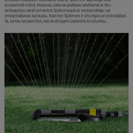
ierobežotā mērā. Nelielas zāliena platības laistīšanai ar tīru
sirdsapziņu varat izmantot šļūteni kopā ar smidzinātāju vai
smidzināšanas sprauslu. Kärcher šļūtenes ir izturīgas un izstrādātas
tā, lai tās nesalocītos, kas ievērojami palielina to izturību.