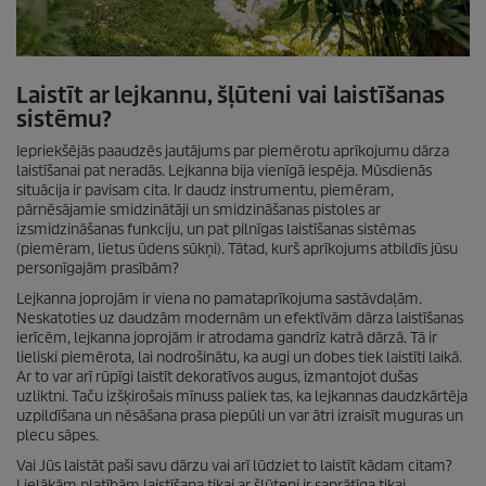
Laistīt ar lejkannu, šļūteni vai laistīšanas
sistēmu?
Iepriekšējās paaudzēs jautājums par piemērotu aprīkojumu dārza
laistīšanai pat neradās. Lejkanna bija vienīgā iespēja. Mūsdienās
situācija ir pavisam cita. Ir daudz instrumentu, piemēram,
pārnēsājamie smidzinātāji un smidzināšanas pistoles ar
izsmidzināšanas funkciju, un pat pilnīgas laistīšanas sistēmas
(piemēram, lietus ūdens sūkņi). Tātad, kurš aprīkojums atbildīs jūsu
personīgajām prasībām?
Lejkanna joprojām ir viena no pamataprīkojuma sastāvdaļām.
Neskatoties uz daudzām modernām un efektīvām dārza laistīšanas
ierīcēm, lejkanna joprojām ir atrodama gandrīz katrā dārzā. Tā ir
lieliski piemērota, lai nodrošinātu, ka augi un dobes tiek laistīti laikā.
Ar to var arī rūpīgi laistīt dekoratīvos augus, izmantojot dušas
uzliktni. Taču izšķirošais mīnuss paliek tas, ka lejkannas daudzkārtēja
uzpildīšana un nēsāšana prasa piepūli un var ātri izraisīt muguras un
plecu sāpes.
Vai Jūs laistāt paši savu dārzu vai arī lūdziet to laistīt kādam citam?
Lielākām platībām laistīšana tikai ar šļūteni ir saprātīga tikai