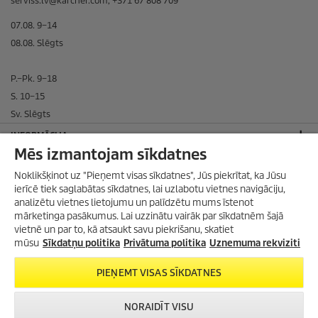
serviss.lv@karcher.com, +371 67 808 709
07.08. 9–14
08.08. Slēgts
P.–Pk. 9–18
S. 10–15
Sv. Slēgts
INFORMĀCIJA
Mēs izmantojam sīkdatnes
BIEDRS ORGANIZĀCIJĀ
Noklikšķinot uz "Pieņemt visas sīkdatnes", Jūs piekrītat, ka Jūsu
SADARBOJAMIES AR
ierīcē tiek saglabātas sīkdatnes, lai uzlabotu vietnes navigāciju,
analizētu vietnes lietojumu un palīdzētu mums īstenot
JURIDISKĀ INFORMĀCIJA
mārketinga pasākumus. Lai uzzinātu vairāk par sīkdatnēm šajā
Privātuma politika
vietnē un par to, kā atsaukt savu piekrišanu, skatiet
mūsu
Sīkdatņu politika
Privātuma politika
Uznemuma rekviziti
Sīkdatņu politika
Vietnes lietošanas noteikumi
PIEŅEMT VISAS SĪKDATNES
Rekvizīti
NORAIDĪT VISU