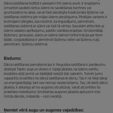
Dārza laistīšanai būtībā ir pieejami trīs ūdens avoti. Ir iespējams
izmantot savākto lietus ūdeni no savākšanas tvertnes vai
gruntsūdeni no akas, vai arī tiek pieslēgta tradicionāla šļūtene vai
laistīšanas sistēma pie mājas ūdens pieslēguma. Pēdējais variants ir
ievērojami dārgāks, kas nozīmē, ka ieguldījums, piemēram,
laistīšanas sistēmā ar sūkni var būt tā vērtas. Savukārt attiecībā uz
ūdens sadales aprīkojumu, pastāv vairākas iespējas: Smidzinātāji,
šļūtenes, sprauslas, sūkņi un ūdens taimeri (informācija par tiem
tālāk). Uzglabāšanai ir piemēroti šļūteņu ratiņi vai šļūteņu ruļļi,
piemēram, šļūteņu sistēmai.
Biežums:
Dārza laistīšanas pamatprincips ir: Regulāra laistīšana ir panākumu
atslēga! Tāpēc augi un dobes ir rūpīgi jālaista, lai ūdens varētu
iesūkties dziļi zemē un tādējādi nokļūt līdz saknēm. Tomēr jums
vajadzētu izvairīties no dārza laistīšanas ik dienu. Tas ir ne tikai dārgi
un energoietilpīgi, bet nav nemaz nepieciešams. Tas, cik bieži dārzs
jālaista, ir atkarīgs arī no augsnes struktūras. Varat atcerēties šo
praktisko noteikumu: Smilšainas augsnes jālaista aptuveni reizi
četrās dienās, mālainās – reizi nedēļā.
Ņemiet vērā augu un augsnes vajadzības: