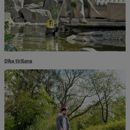
Dīķa tīrīšana