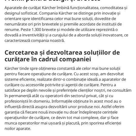
Aparatele de curățat Kärcher îmbină funcționalitatea, comoditatea și
designul sofisticat. Compania Kärcher se distinge prin inovație și
orientare spre identificarea celor mai bune soluții, dovedite de
nenumărate ori prin brevetele și premiile acordate de instituții de
renume. Peste 1.300 brevete și modele de utilizare reprezintă o
dovadă a inventivității și a curajului de a aborda soluții inovatoare, ce
caracterizează compania noastră.
Cercetarea și dezvoltarea soluțiilor de
curățare în cadrul companiei
Kärcher tinde spre obținerea constantă ale celor mai bune soluții
pentru fiecare operațiune de curățare. Cu acest scop, am dezvoltat
sisteme eficiente, realizate dintr-o combinație ideală a aparatelor de
curățare cu accesoriile potrivite și agenții de curățare. Pentru a
satisface pe deplin nevoile și preferințele clienților noștri, ne consultăm
în permanență atât cu operatorii din sectorul privat, cât și cu
profesioniștii în domeniu. Informațiile obținute în acest mod au o
influență directă asupra dezvoltării unor produse noi. Astfel oferim
garanția că fiecare nouă inovație nu doar îndeplinește cerințele
operațiunilor de curățare, ce devin tot mai complexe, dar și face
munca operatorilor mai ușoară și placută, prin sporirea eficienței
noilor aparate.