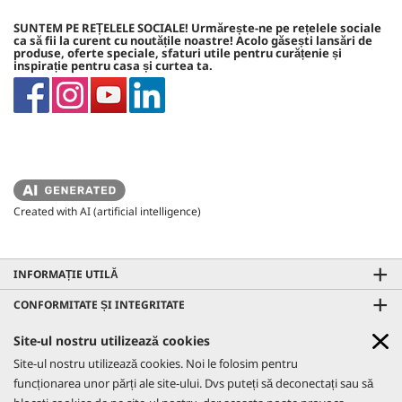
SUNTEM PE REȚELELE SOCIALE! Urmărește-ne pe rețelele sociale
ca să fii la curent cu noutățile noastre! Acolo găsești lansări de
produse, oferte speciale, sfaturi utile pentru curățenie și
inspirație pentru casa și curtea ta.
Created with AI (artificial intelligence)
INFORMAȚIE UTILĂ
CONFORMITATE ȘI INTEGRITATE
CONTACTE
Site-ul nostru utilizează cookies
GO!FURTHER PROMO
Site-ul nostru utilizează cookies. Noi le folosim pentru
REȚELE SOCIALE
Află mai multe
funcționarea unor părți ale site-ului. Dvs puteți să deconectați sau să
CO₂- NEUTRAL WEBSITE