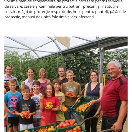
volume mari de echipamente de protecție necesare pentru serviciile
de salvare, casele și căminele pentru bătrâni, precum și instituțiile
sociale: măști de protecție respiratorie, huse pentru pantofi, pălării de
protecție, mănuși de unică folosință și dezinfectanți.