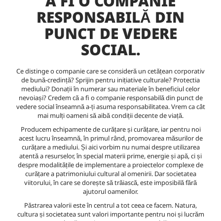
A FI O COMPANIE
RESPONSABILĂ DIN
PUNCT DE VEDERE
SOCIAL.
Ce distinge o companie care se consideră un cetățean corporativ
de bună-credință? Sprijin pentru inițiative culturale? Protectia
mediului? Donații în numerar sau materiale în beneficiul celor
nevoiași? Credem că a fi o companie responsabilă din punct de
vedere social înseamnă a-ți asuma responsabilitatea. Vrem ca cât
mai mulți oameni să aibă condiții decente de viață.
Producem echipamente de curățare și curățare, iar pentru noi
acest lucru înseamnă, în primul rând, promovarea măsurilor de
curățare a mediului. Și aici vorbim nu numai despre utilizarea
atentă a resurselor, în special materii prime, energie și apă, ci și
despre modalitățile de implementare a proiectelor complexe de
curățare a patrimoniului cultural al omenirii. Dar societatea
viitorului, în care se dorește să trăiască, este imposibilă fără
ajutorul oamenilor.
Păstrarea valorii este în centrul a tot ceea ce facem. Natura,
cultura și societatea sunt valori importante pentru noi și lucrăm