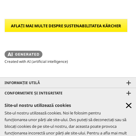
AFLAȚI MAI MULTE DESPRE SUSTENABILITATEA KÄRCHER
Created with AI (artificial intelligence)
INFORMAȚIE UTILĂ
CONFORMITATE ȘI INTEGRITATE
CONTACTE
Site-ul nostru utilizează cookies
GO!FURTHER PROMO
Site-ul nostru utilizează cookies. Noi le folosim pentru
REȚELE SOCIALE
Află mai multe
funcționarea unor părți ale site-ului. Dvs puteți să deconectați sau să
CO₂- NEUTRAL WEBSITE
blocați cookies de pe site-ul nostru, dar aceasta poate provoca
AFLĂ MAI MULTE
funcționarea incorectă unor părți ale site-ului. Pentru a afla mai mult