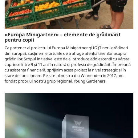
«Europa Minigärtner» – elemente de grădinărit
pentru copii
Ca partener al proiectului Europa Minigärtner gUG (Tinerii grădinari
din Europa), susținem eforturile de a atrage atenția tinerilor asupra
grădinilor. Scopul inițiativei este de a introduce adolescenții cu vârste
cuprinse între 9 și 11 ani în natură și profesia de grădinărit. Împreună
cu asistența financiară, sprijinim acest proiect la nivel strategic și în
stare de funcționare. Pe site-ul nostru din Winnenden în 2017, am
fondat propriul nostru grup regional, Young Gardeners.