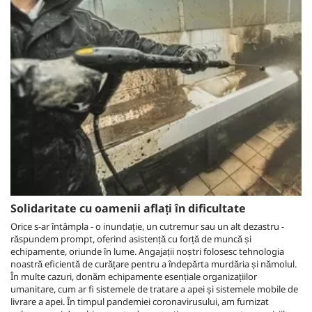
Solidaritate cu oamenii aflați în dificultate
Orice s-ar întâmpla - o inundație, un cutremur sau un alt dezastru -
răspundem prompt, oferind asistență cu forță de muncă și
echipamente, oriunde în lume. Angajații noștri folosesc tehnologia
noastră eficientă de curățare pentru a îndepărta murdăria și nămolul.
În multe cazuri, donăm echipamente esențiale organizațiilor
umanitare, cum ar fi sistemele de tratare a apei și sistemele mobile de
livrare a apei. În timpul pandemiei coronavirusului, am furnizat