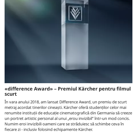
«difference Award» – Premiul Kärcher pentru filmul
scurt
În vara anului 2018, am lansat Difference Award, un premiu de scurt
metraj acordat tinerilor cineaști. Kärcher oferă studenților celor mai
renumite instituții de educație cinematografică din Germania să creeze
un portret artistic personal al unui „erou invizibil” într-un mod concis.
Numim eroi invizibili oameni care se străduiesc să schimbe ceva în
fiecare zi - inclusiv folosind echipamente Kärcher.