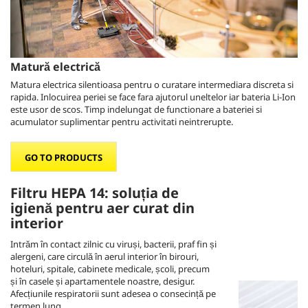
Matură electrică
Matura electrica silentioasa pentru o curatare intermediara discreta si
rapida. Inlocuirea periei se face fara ajutorul uneltelor iar bateria
Li-Ion
este usor de scos. Timp indelungat de functionare a bateriei si
acumulator suplimentar pentru activitati neintrerupte.
GO TO PRODUCTS
Filtru HEPA 14: soluția de
igienă pentru aer curat din
interior
Intrăm în contact zilnic cu viruși, bacterii, praf fin și
alergeni, care circulă în aerul interior în birouri,
hoteluri, spitale, cabinete medicale, școli, precum
și în casele și apartamentele noastre, desigur.
Afecțiunile respiratorii sunt adesea o consecință pe
termen lung.