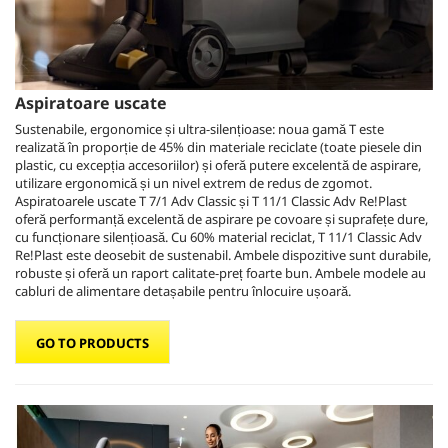
Aspiratoare uscate
Sustenabile, ergonomice și ultra-silențioase: noua gamă T este
realizată în proporție de 45% din materiale reciclate (toate piesele din
plastic, cu excepția accesoriilor) și oferă putere excelentă de aspirare,
utilizare ergonomică și un nivel extrem de redus de zgomot.
Aspiratoarele uscate T 7/1 Adv Classic și T 11/1 Classic Adv Re!Plast
oferă performanță excelentă de aspirare pe covoare și suprafețe dure,
cu funcționare silențioasă. Cu 60% material reciclat, T 11/1 Classic Adv
Re!Plast este deosebit de sustenabil. Ambele dispozitive sunt durabile,
robuste și oferă un raport calitate-preț foarte bun. Ambele modele au
cabluri de alimentare detașabile pentru înlocuire ușoară.
GO TO PRODUCTS