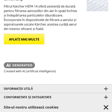
Filtrul Kärcher HEPA 14 oferă asistență de durată
pentru filtrarea aerosolilor din aer în spații închise
și îndepărtarea particulelor dăunătoare.
Încorporate în dispozitivele de filtrare a aerului și
aspiratoarele uscate Kärcher, acestea curăță aerul
din interior eficient și fiabil.
AFLAȚI MAI MULTE
Created with AI (artificial intelligence)
INFORMAȚIE UTILĂ
CONFORMITATE ȘI INTEGRITATE
CONTACTE
Site-ul nostru utilizează cookies
GO!FURTHER PROMO