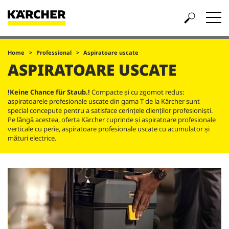
Home
Professional
Aspiratoare uscate
ASPIRATOARE USCATE
!Keine Chance für Staub.!
Compacte și cu zgomot redus:
aspiratoarele profesionale uscate din gama T de la Kärcher sunt
special concepute pentru a satisface cerințele clienților profesioniști.
Pe lângă acestea, oferta Kärcher cuprinde și aspiratoare profesionale
verticale cu perie, aspiratoare profesionale uscate cu acumulator și
mături electrice.