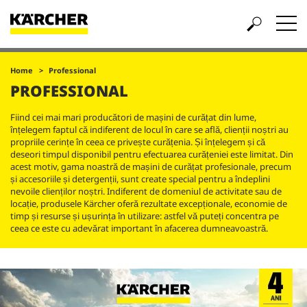
Home
Professional
PROFESSIONAL
Fiind cei mai mari producători de mașini de curățat din lume,
înțelegem faptul că indiferent de locul în care se află, clienții noștri au
propriile cerințe în ceea ce privește curățenia. Și înțelegem și că
deseori timpul disponibil pentru efectuarea curățeniei este limitat. Din
acest motiv, gama noastră de mașini de curățat profesionale, precum
și accesoriile și detergenții, sunt create special pentru a îndeplini
nevoile clienților noștri. Indiferent de domeniul de activitate sau de
locație, produsele Kärcher oferă rezultate excepționale, economie de
timp și resurse și ușurința în utilizare: astfel vă puteți concentra pe
ceea ce este cu adevărat important în afacerea dumneavoastră.