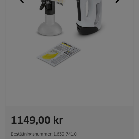
r
1149,00 kr
e
Beställningsnummer:
1.633-741.0