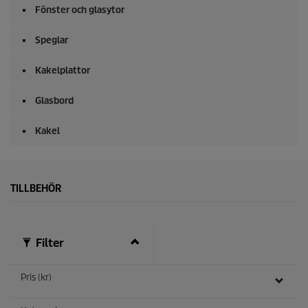
0
Fönster och glasytor
s
e
k
Speglar
u
n
Kakelplattor
d
e
r
Glasbord
Kakel
TILLBEHÖR
Filter
Pris (kr)