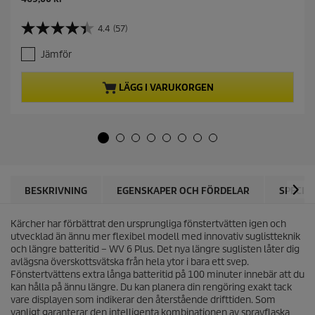
u
r
4.4
(57)
4
r
.
e
Jämför
4
n
a
t
v
p
LÄGG I VARUKORGEN
5
r
s
o
t
d
j
u
ä
c
r
t
n
p
o
r
BESKRIVNING
EGENSKAPER OCH FÖRDELAR
SPECIF
r
i
.
c
5
Kärcher har förbättrat den ursprungliga fönstertvätten igen och
e
7
utvecklad än ännu mer flexibel modell med innovativ suglistteknik
r
och längre batteritid – WV 6 Plus. Det nya längre suglisten låter dig
e
avlägsna överskottsvätska från hela ytor i bara ett svep.
c
Fönstertvättens extra långa batteritid på 100 minuter innebär att du
e
kan hålla på ännu längre. Du kan planera din rengöring exakt tack
n
vare displayen som indikerar den återstående drifttiden. Som
s
vanligt garanterar den intelligenta kombinationen av sprayflaska