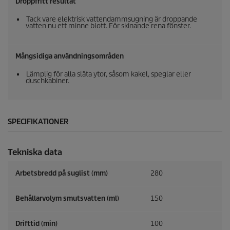
Droppfritt resultat
Tack vare elektrisk vattendammsugning är droppande
vatten nu ett minne blott. För skinande rena fönster.
Mångsidiga användningsområden
Lämplig för alla släta ytor, såsom kakel, speglar eller
duschkabiner.
SPECIFIKATIONER
Tekniska data
Arbetsbredd på suglist (mm)
280
Behållarvolym smutsvatten (ml)
150
Drifttid (min)
100