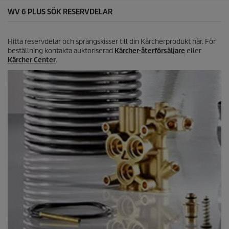
e
WV 6 PLUS SÖK RESERVDELAR
Hitta reservdelar och sprängskisser till din Kärcherprodukt här. För
beställning kontakta auktoriserad
Kärcher-återförsäljare
eller
Kärcher Center
.