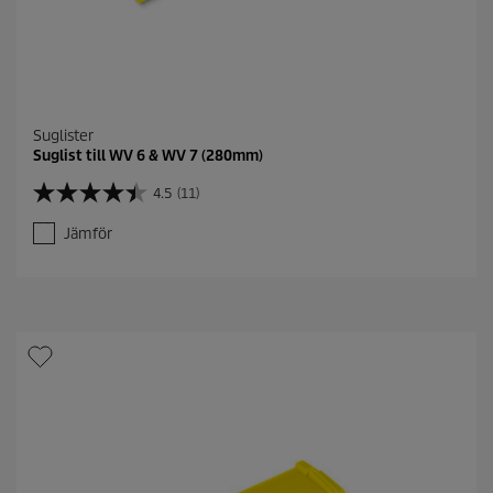
Suglister
Suglist till WV 6 & WV 7 (280mm)
4.5
(11)
4
.
Jämför
5
a
v
5
s
t
j
ä
r
n
o
r
.