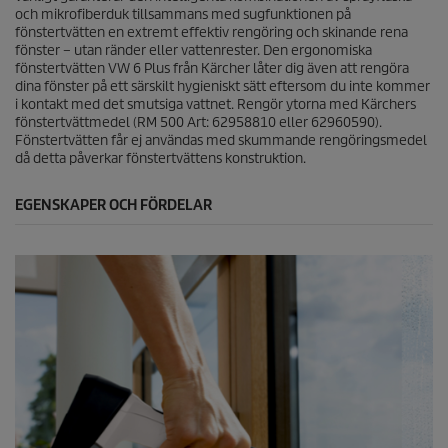
i
och mikrofiberduk tillsammans med sugfunktionen på
o
fönstertvätten en extremt effektiv rengöring och skinande rena
n
fönster – utan ränder eller vattenrester. Den ergonomiska
e
fönstertvätten VW 6 Plus från Kärcher låter dig även att rengöra
r
dina fönster på ett särskilt hygieniskt sätt eftersom du inte kommer
i kontakt med det smutsiga vattnet. Rengör ytorna med Kärchers
fönstertvättmedel (RM 500 Art: 62958810 eller 62960590).
Fönstertvätten får ej användas med skummande rengöringsmedel
då detta påverkar fönstertvättens konstruktion.
EGENSKAPER OCH FÖRDELAR