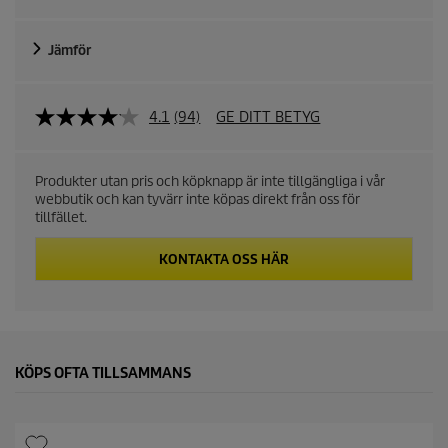
c
Jämför
o
m
4.1
(94)
GE DITT BETYG
m
Produkter utan pris och köpknapp är inte tillgängliga i vår
e
webbutik och kan tyvärr inte köpas direkt från oss för
tillfället.
n
KONTAKTA OSS HÄR
d
e
KÖPS OFTA TILLSAMMANS
d
r