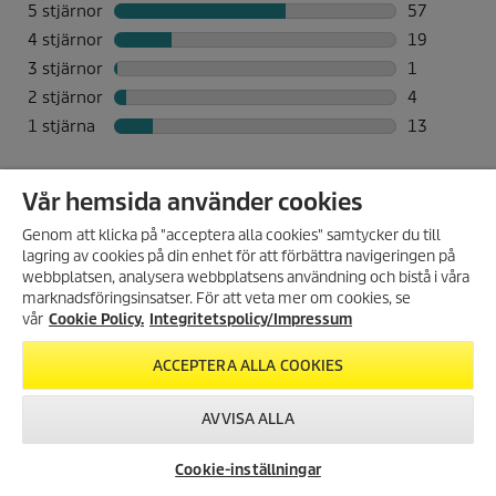
Vår hemsida använder cookies
Genom att klicka på "acceptera alla cookies" samtycker du till
lagring av cookies på din enhet för att förbättra navigeringen på
ANMÄL DIG TILL VÅRT
webbplatsen, analysera webbplatsens användning och bistå i våra
NYHETSBREV!
marknadsföringsinsatser. För att veta mer om cookies, se
Få 10% rabatt på ditt nästa köp
vår
Cookie Policy.
Integritetspolicy/Impressum
genom att registrera dig för vårt
nyhetsbrev.
ACCEPTERA ALLA COOKIES
REGISTRERA DIG
AVVISA ALLA
Cookie-inställningar