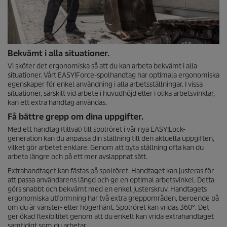
Bekvämt i alla situationer.
Vi sköter det ergonomiska så att du kan arbeta bekvämt i alla
situationer. Vårt
EASY!Force
-spolhandtag har optimala ergonomiska
egenskaper för enkel användning i alla arbetsställningar. I vissa
situationer, särskilt vid arbete i huvudhöjd eller i olika arbetsvinklar,
kan ett extra handtag användas.
Få bättre grepp om dina uppgifter.
Med ett handtag (tillval) till spolröret i vår nya
EASY!Lock
-
generation kan du anpassa din ställning till den aktuella uppgiften,
vilket gör arbetet enklare. Genom att byta ställning ofta kan du
arbeta längre och på ett mer avslappnat sätt.
Extrahandtaget kan fästas på spolröret. Handtaget kan justeras för
att passa användarens längd och ge en optimal arbetsvinkel. Detta
görs snabbt och bekvämt med en enkel justerskruv. Handtagets
ergonomiska utformning har två extra greppområden, beroende på
om du är vänster- eller högerhänt. Spolröret kan vridas 360°. Det
ger ökad flexibilitet genom att du enkelt kan vrida extrahandtaget
samtidigt som du arbetar.