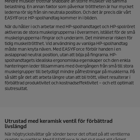
Mindre muskler tröttnar snabbare än större muskler vid samma
belastning. En annan faktor som påverkar tröttheten är hur mycket
lederna rör sig från sin neutrala position. Och det är precis där vårt
EASY!Force
HP-spolhandtag kommer in i bilden.
När du håller i och arbetar med HP-spolhandtaget och HP-spolröret
aktiveras de stora muskelgrupperna i överarmen, istället för de små
muskelgrupperna i fingrar och underarm. Det minimerar risken för
tidig muskeltrötthet. Vid användning av vanliga HP-spolhandtag
måste man knyta näven. Med
EASY!Force
förblir handen i en
avslappnad neutral position, utan att böja på fingrarna. HP-
spolhandtagets idealiska ergonomiska egenskaper och den enkla
hanteringen leder tillsammans med övergången från små till stora
muskelgrupper till betydligt mindre påfrestningar på musklerna. På
så sätt går det att arbeta längre utan att bli trött, vilket resulterar i
förbättrad produktivitet och kostnadseffektivitet – och ett optimalt
slutresultat.
Utrustad med keramisk ventil för förbättrad
livslängd
När högtryckstvättar går sönder beror det oftast på att ventilerna
skadats av partiklar. Med
EASY!Force
är det slut med allt sådant.