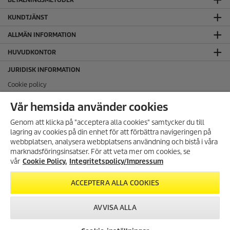
KUNDTJÄNST
ALLMÄN INFORMATION
HUVUDKONTOR
JURIDISK INFORMATION
Cookie policy
Copyright
Vår hemsida använder cookies
Friskrivningsklausul
Genom att klicka på "acceptera alla cookies" samtycker du till
Hantering av personuppgifter
lagring av cookies på din enhet för att förbättra navigeringen på
Integritetspolicy
ANMÄL DIG TILL VÅRT
webbplatsen, analysera webbplatsens användning och bistå i våra
NYHETSBREV!
Regelefterlevnad
marknadsföringsinsatser. För att veta mer om cookies, se
Få 10% rabatt på ditt nästa köp
vår
Cookie Policy.
Integritetspolicy/Impressum
genom att registrera dig för vårt
FÖLJ OSS PÅ SOCIALA MEDIER
nyhetsbrev.
ACCEPTERA ALLA COOKIES
REGISTRERA DIG
AVVISA ALLA
© 2026 Kärcher AB - Sverige