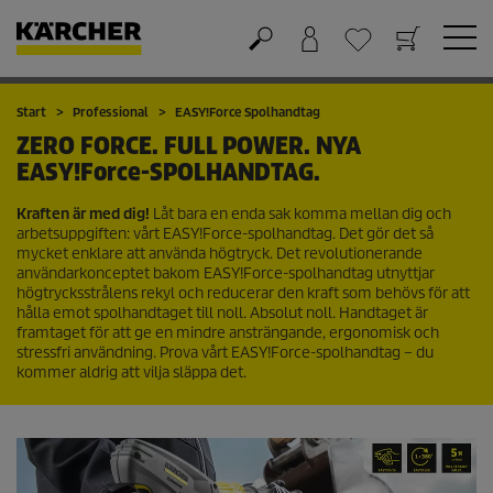
Varukorg
Önskelista
Start
Professional
EASY!Force
Spolhandtag
ZERO FORCE. FULL POWER. NYA
EASY!Force
-SPOLHANDTAG.
Kraften är med dig!
Låt bara en enda sak komma mellan dig och
arbetsuppgiften: vårt
EASY!Force
-spolhandtag. Det gör det så
mycket enklare att använda högtryck. Det revolutionerande
användarkonceptet bakom
EASY!Force
-spolhandtag utnyttjar
högtrycksstrålens rekyl och reducerar den kraft som behövs för att
hålla emot spolhandtaget till noll. Absolut noll. Handtaget är
framtaget för att ge en mindre ansträngande, ergonomisk och
stressfri användning. Prova vårt
EASY!Force
-spolhandtag – du
kommer aldrig att vilja släppa det.