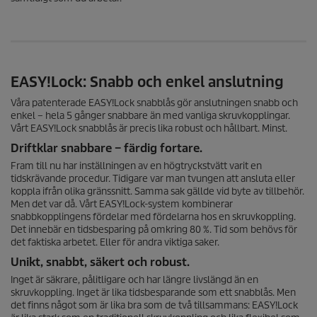
EASY!Lock
: Snabb och enkel anslutning
Våra patenterade
EASY!Lock
snabblås gör anslutningen snabb och
enkel – hela 5 gånger snabbare än med vanliga skruvkopplingar.
Vårt
EASY!Lock
snabblås är precis lika robust och hållbart. Minst.
Driftklar snabbare – färdig fortare.
Fram till nu har inställningen av en högtryckstvätt varit en
tidskrävande procedur. Tidigare var man tvungen att ansluta eller
koppla ifrån olika gränssnitt. Samma sak gällde vid byte av tillbehör.
Men det var då. Vårt
EASY!Lock
-system kombinerar
snabbkopplingens fördelar med fördelarna hos en skruvkoppling.
Det innebär en tidsbesparing på omkring 80 %. Tid som behövs för
det faktiska arbetet. Eller för andra viktiga saker.
Unikt, snabbt, säkert och robust.
Inget är säkrare, pålitligare och har längre livslängd än en
skruvkoppling. Inget är lika tidsbesparande som ett snabblås. Men
det finns något som är lika bra som de två tillsammans:
EASY!Lock