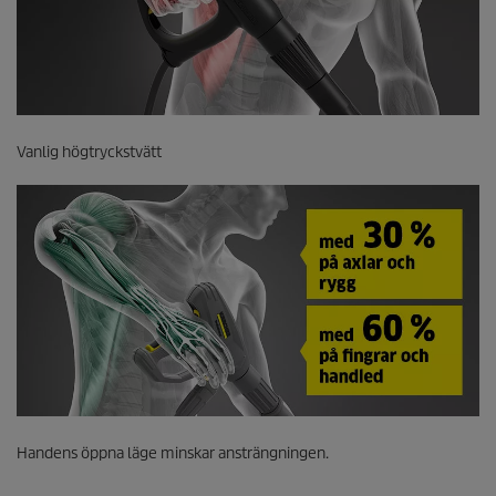
Vanlig högtryckstvätt
Handens öppna läge minskar ansträngningen.