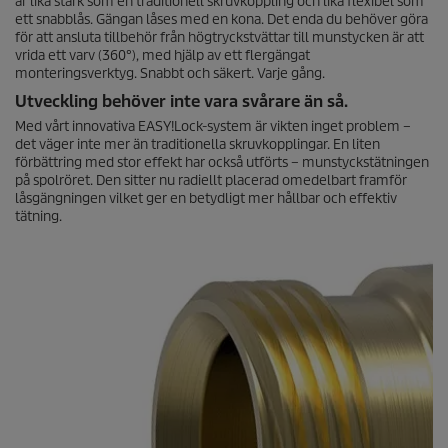
är lika stark som en traditionell skruvkoppling och lika flexibel som
ett snabblås. Gängan låses med en kona. Det enda du behöver göra
för att ansluta tillbehör från högtryckstvättar till munstycken är att
vrida ett varv (360°), med hjälp av ett flergängat
monteringsverktyg. Snabbt och säkert. Varje gång.
Utveckling behöver inte vara svårare än så.
Med vårt innovativa
EASY!Lock
-system är vikten inget problem –
det väger inte mer än traditionella skruvkopplingar. En liten
förbättring med stor effekt har också utförts – munstyckstätningen
på spolröret. Den sitter nu radiellt placerad omedelbart framför
låsgängningen vilket ger en betydligt mer hållbar och effektiv
tätning.