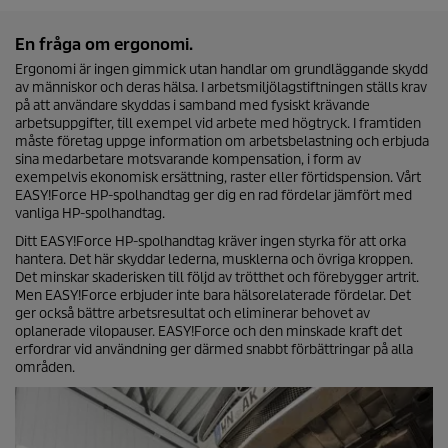
En fråga om ergonomi.
Ergonomi är ingen gimmick utan handlar om grundläggande skydd
av människor och deras hälsa. I arbetsmiljölagstiftningen ställs krav
på att användare skyddas i samband med fysiskt krävande
arbetsuppgifter, till exempel vid arbete med högtryck. I framtiden
måste företag uppge information om arbetsbelastning och erbjuda
sina medarbetare motsvarande kompensation, i form av
exempelvis ekonomisk ersättning, raster eller förtidspension. Vårt
EASY!Force
HP-spolhandtag ger dig en rad fördelar jämfört med
vanliga HP-spolhandtag.
Ditt
EASY!Force
HP-spolhandtag kräver ingen styrka för att orka
hantera. Det här skyddar lederna, musklerna och övriga kroppen.
Det minskar skaderisken till följd av trötthet och förebygger artrit.
Men
EASY!Force
erbjuder inte bara hälsorelaterade fördelar. Det
ger också bättre arbetsresultat och eliminerar behovet av
oplanerade vilopauser.
EASY!Force
och den minskade kraft det
erfordrar vid användning ger därmed snabbt förbättringar på alla
områden.