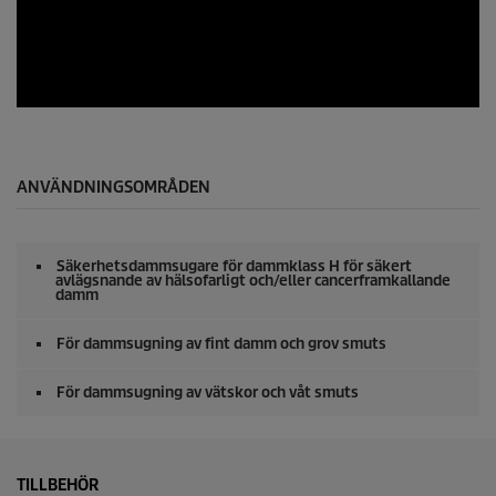
f
0
s
e
00:00
00:00
c
o
n
0
d
s
s
e
c
o
ANVÄNDNINGSOMRÅDEN
n
d
s
o
Säkerhetsdammsugare för dammklass H för säkert
f
avlägsnande av hälsofarligt och/eller cancerframkallande
0
damm
s
e
För dammsugning av fint damm och grov smuts
c
o
n
För dammsugning av vätskor och våt smuts
d
s
TILLBEHÖR