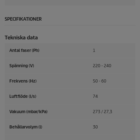
SPECIFIKATIONER
Tekniska data
Antal faser (Ph)
1
Spänning (V)
220 - 240
Frekvens (
Hz
)
50 - 60
Luftflöde (l/s)
74
Vakuum (mbar/kPa)
273 / 27,3
Behållarvolym (l)
30