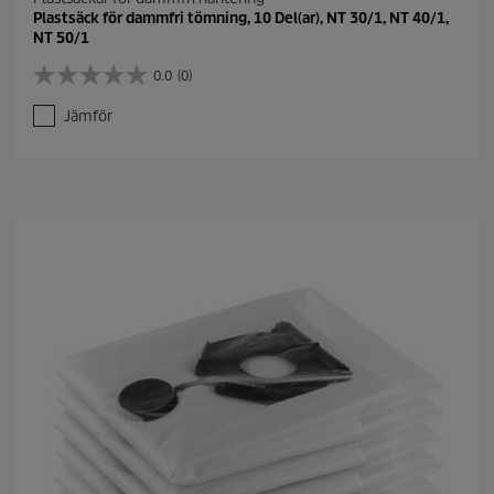
Plastsäck för dammfri tömning, 10 Del(ar), NT 30/1, NT 40/1,
NT 50/1
0.0
(0)
0
.
Jämför
0
a
v
5
s
t
j
ä
r
n
o
r
.