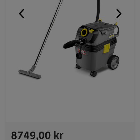
C
8749,00 kr