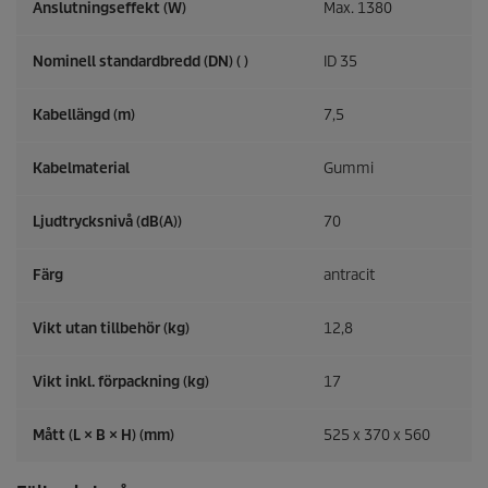
Anslutningseffekt (W)
Max. 1380
Nominell standardbredd (DN) ( )
ID 35
Kabellängd (m)
7,5
Kabelmaterial
Gummi
Ljudtrycksnivå (dB(A))
70
Färg
antracit
Vikt utan tillbehör (kg)
12,8
Vikt inkl. förpackning (kg)
17
Mått (L × B × H) (mm)
525 x 370 x 560