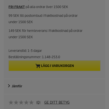
u
FRI FRAKT
på alla ordrar över 1500 SEK
r
99 SEK till postombud i fraktkostnad på ordrar
under 1500 SEK
r
149 SEK för hemleverans i fraktkostnad på ordrar
e
under 1500 SEK
n
Leveranstid: 1-3 dagar
t
Beställningsnummer:
1.148-253.0
p
LÄGG I VARUKORGEN
r
o
Jämför
d
(0)
GE DITT BETYG
u