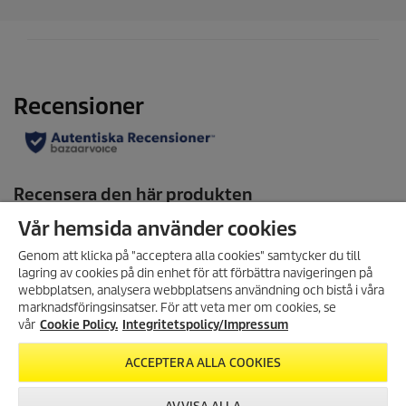
r
.
Vår hemsida använder cookies
Genom att klicka på "acceptera alla cookies" samtycker du till
lagring av cookies på din enhet för att förbättra navigeringen på
ANMÄL DIG TILL VÅRT
webbplatsen, analysera webbplatsens användning och bistå i våra
NYHETSBREV!
marknadsföringsinsatser. För att veta mer om cookies, se
Få 10% rabatt på ditt nästa köp
vår
Cookie Policy.
Integritetspolicy/Impressum
genom att registrera dig för vårt
nyhetsbrev.
ACCEPTERA ALLA COOKIES
Skapad med hjälp av AI (artificiell intelligens)
REGISTRERA DIG