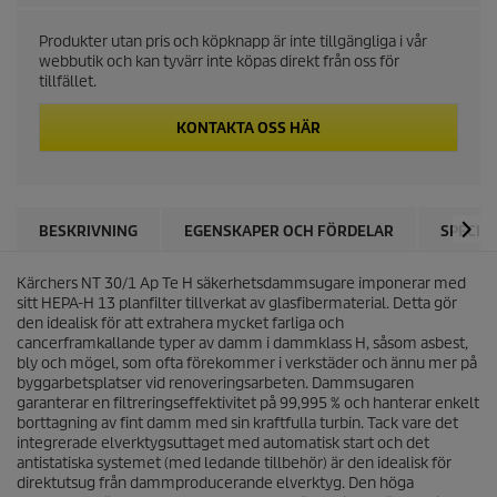
c
Produkter utan pris och köpknapp är inte tillgängliga i vår
webbutik och kan tyvärr inte köpas direkt från oss för
t
tillfället.
p
KONTAKTA OSS HÄR
r
i
BESKRIVNING
EGENSKAPER OCH FÖRDELAR
SPECIF
c
Kärchers NT 30/1 Ap Te H säkerhetsdammsugare imponerar med
e
sitt HEPA-H 13 planfilter tillverkat av glasfibermaterial. Detta gör
den idealisk för att extrahera mycket farliga och
cancerframkallande typer av damm i dammklass H, såsom asbest,
bly och mögel, som ofta förekommer i verkstäder och ännu mer på
byggarbetsplatser vid renoveringsarbeten. Dammsugaren
garanterar en filtreringseffektivitet på 99,995 % och hanterar enkelt
borttagning av fint damm med sin kraftfulla turbin. Tack vare det
integrerade elverktygsuttaget med automatisk start och det
antistatiska systemet (med ledande tillbehör) är den idealisk för
direktutsug från dammproducerande elverktyg. Den höga