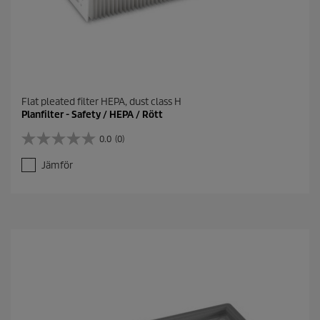
Flat pleated filter HEPA, dust class H
Planfilter - Safety / HEPA / Rött
0.0
(0)
0
.
Jämför
0
a
v
5
s
t
j
ä
r
n
o
r