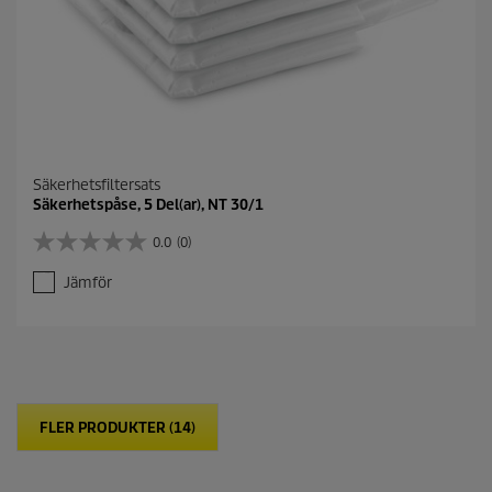
Säkerhetsfiltersats
Säkerhetspåse, 5 Del(ar), NT 30/1
0.0
(0)
0
.
Jämför
0
a
v
5
s
t
j
FLER PRODUKTER (14)
ä
r
n
o