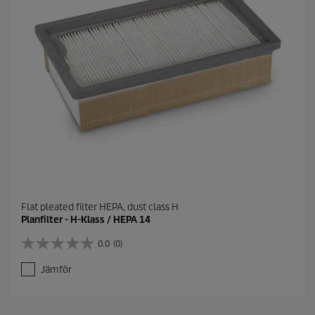
.
Flat pleated filter HEPA, dust class H
Planfilter - H-Klass / HEPA 14
0.0
(0)
0
.
Jämför
0
a
v
5