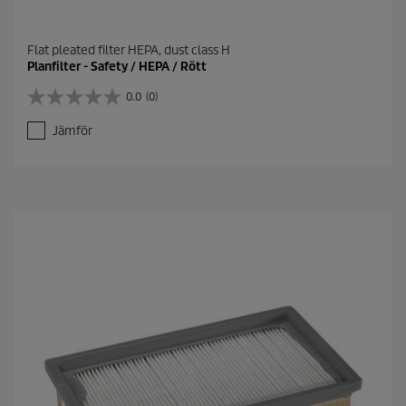
Flat pleated filter HEPA, dust class H
Planfilter - Safety / HEPA / Rött
0.0
(0)
0
.
Jämför
0
a
v
5
s
t
j
ä
r
n
o
r
.