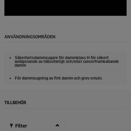
ANVÄNDNINGSOMRÅDEN
Säkerhetsdammsugare för dammklass H för säkert
avlägsnande av hälsofarligt och/eller cancerframkallande
damm
För dammsugning av fint damm och grov smuts
TILLBEHÖR
Filter