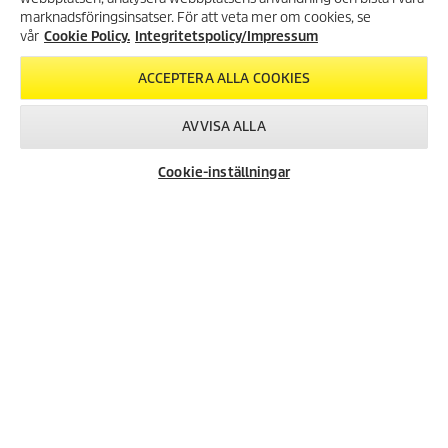
.
NYHETSBREV!
marknadsföringsinsatser. För att veta mer om cookies, se
Jämför
0
Få 10% rabatt på ditt nästa köp
vår
Cookie Policy.
Integritetspolicy/Impressum
a
genom att registrera dig för vårt
v
nyhetsbrev.
5
ACCEPTERA ALLA COOKIES
s
REGISTRERA DIG
t
AVVISA ALLA
j
ä
r
Cookie-inställningar
n
o
r
.