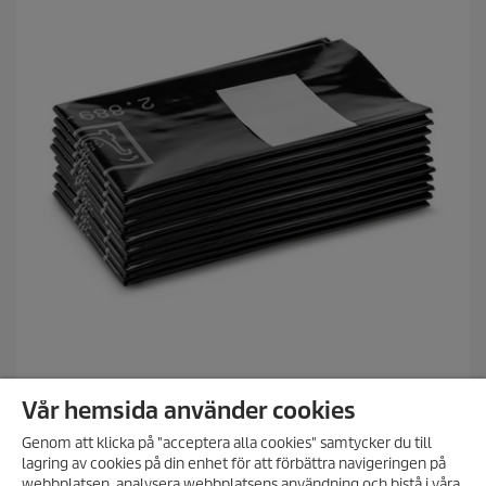
n
o
r
.
Plastsäckar för dammfri hantering
Vår hemsida använder cookies
Plastsäck för dammfri tömning, 10 Del(ar), NT 30/1, NT 40/1,
NT 50/1
Genom att klicka på "acceptera alla cookies" samtycker du till
lagring av cookies på din enhet för att förbättra navigeringen på
0.0
(0)
0
ANMÄL DIG TILL VÅRT
webbplatsen, analysera webbplatsens användning och bistå i våra