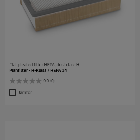
Flat pleated filter HEPA, dust class H
Planfilter - H-Klass / HEPA 14
0.0
(0)
0
.
Jämför
0
a
v
5
s
t
j
ä
r