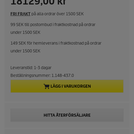
C
18129,00 kr
u
FRI FRAKT
på alla ordrar över 1500 SEK
r
99 SEK till postombud i fraktkostnad på ordrar
under 1500 SEK
r
149 SEK för hemleverans i fraktkostnad på ordrar
e
under 1500 SEK
n
Leveranstid: 1-3 dagar
t
Beställningsnummer:
1.148-437.0
p
LÄGG I VARUKORGEN
r
o
HITTA ÅTERFÖRSÄLJARE
d