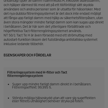
undantag) typer av damm i dammklass H, inklusive asbestdamm,
och hjälper därmed till med att på ett tillförlitligt sätt skydda
användare och andra personer som är utsatta för hälsorisker. Med
det nya dubbla filtreringssystemet är det dock inte endast möjligt
att fånga upp farligt damm med hjälp av säkerhetsfilterpåsen, utan
även stora mängder mindre farligt damm som kan sugas upp direkt
i behållaren. Det är här som det ytterligare förbättrade och
högeffektiva Tact-filterrengöringssystemet används.
NT 50/1 Tact Te H är även försedd med ett strömuttag med
autostart-funktion liksom det fullständiga antistatiska systemet
inklusive ledande tillbehör.
EGENSKAPER OCH FÖRDELAR
Filtreringssystem med H-filter och Tact
filterrengöringssystem
Suger upp mindre farligt damm direkt in i behållaren.
Filtreringseffekt: 99,995 %.
Största möjliga hälsoskydd utan att vare sig sugeffekten
eller filtrets uthållighet behöver stryka på foten.