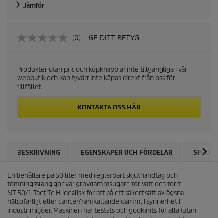
u
Jämför
c
t
(0)
GE DITT BETYG
p
Produkter utan pris och köpknapp är inte tillgängliga i vår
r
webbutik och kan tyvärr inte köpas direkt från oss för
tillfället.
i
KONTAKTA OSS HÄR
c
e
BESKRIVNING
EGENSKAPER OCH FÖRDELAR
SPECIF
En behållare på 50 liter med reglerbart skjuthandtag och
tömningsslang gör vår grovdammsugare för vått och torrt
NT 50/1 Tact Te H idealisk för att på ett säkert sätt avlägsna
hälsofarligt eller cancerframkallande damm, i synnerhet i
industrimiljöer. Maskinen har testats och godkänts för alla (utan