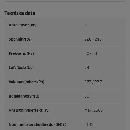
Tekniska data
Antal faser (Ph)
1
Spänning (V)
220 - 240
Frekvens (
Hz
)
50 - 60
Luftflöde (l/s)
74
Vakuum (mbar/kPa)
273 / 27,3
Behållarvolym (l)
50
Anslutningseffekt (W)
Max. 1380
Nominell standardbredd (DN) ( )
ID 35