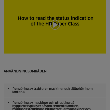
d
e
e
k
r
u
n
d
e
r
a
v
0
s
e
k
u
0
n
s
d
e
e
k
r
u
ANVÄNDNINGSOMRÅDEN
n
d
e
r
Rengöring av traktorer, maskiner och tillbehör inom
a
lantbruk
v
0
s
Rengöring av maskiner och utrusting på
byggarbetsplatser såsom cementblandare,
e
byggnadsställningar, hjullastare, grävmaskiner och