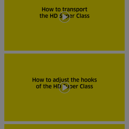
d
e
r
a
v
0
s
e
k
u
n
0
d
s
e
e
r
k
u
n
d
e
r
a
v
0
s
e
k
u
0
n
s