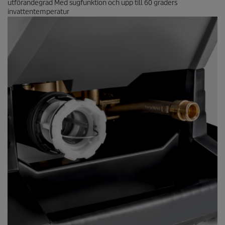
utförandegrad Med sugfunktion och upp till 60 graders
invattentemperatur