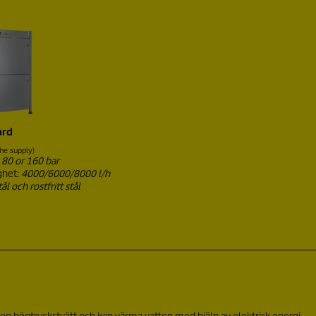
ard
the supply)
:
80 or 160 bar
ghet:
4000/6000/8000 l/h
ål och rostfritt stål