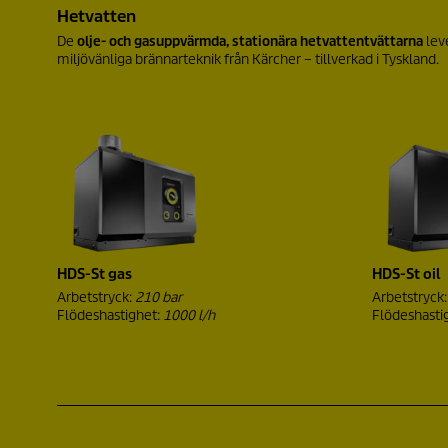
Hetvatten
De
olje- och gasuppvärmda, stationära hetvattentvättarna
lev
miljövänliga brännar­teknik från Kärcher – tillverkad i Tyskland.
HDS-St gas
HDS-St oil
Arbetstryck:
210 bar
Arbetstryck
Flödeshastighet:
1000 l/h
Flödeshasti