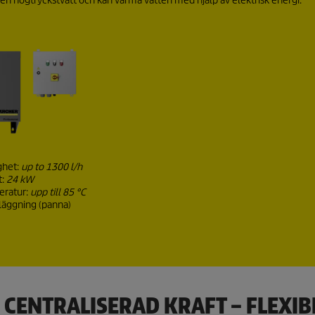
 högtryckstvätt och kan värma vatten med hjälp av elektrisk energi.
ghet:
up to 1300 l/h
t:
24 kW
eratur:
upp till 85 °C
läggning (panna)
CENTRALISERAD KRAFT – FLEXIB