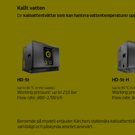
Kallt vatten
De
kallvattentvättar som kan hantera vattentemperaturer upp 
HD-St
HD-St-H
(up to 60 °C in the supply)
(up to 85 °C in 
Working pressure:
up to 210 bar
Working pre
Flow rate:
800–1700 l/h
Flow rate:
8
Beroende på modell erbjuder Kärchers stationära kallvattentvä
samtidigt och påskynda arbetet avsevärt.