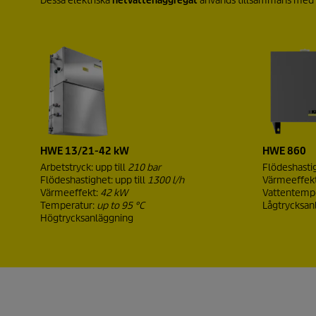
Dessa elektriska
hetvattenaggregat
används tillsammans med en
HWE 13/21-42 kW
HWE 860
Arbetstryck: upp till
210 bar
Flödeshasti
Flödeshastighet: upp till
1300 l/h
Värmeeffek
Värmeeffekt:
42 kW
Vattentemp
Temperatur:
up to 95 °C
Lågtrycksan
Högtrycksanläggning