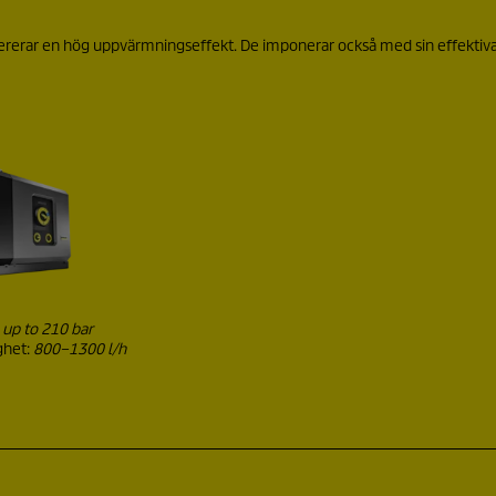
ererar en hög uppvärmningseffekt. De imponerar också med sin effektiv
:
up to 210 bar
ghet:
800–1300 l/h