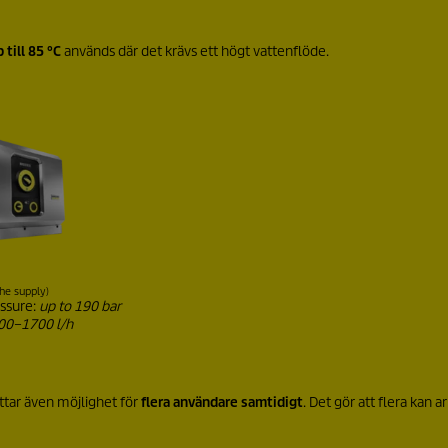
till 85 °C
används där det krävs ett högt vattenflöde.
the supply)
ssure:
up to 190 bar
00–1700 l/h
ttar även möjlighet för
flera användare samtidigt
. Det gör att flera kan a