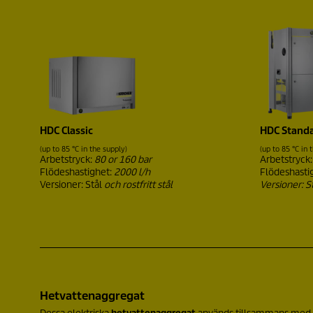
HDC Classic
HDC Stand
(up to 85 °C in the supply)
(up to 85 °C in 
Arbetstryck:
80 or 160 bar
Arbetstryck
Flödeshastighet:
2000 l/h
Flödeshasti
Versioner: Stål
och rostfritt stål
Versioner: St
Hetvattenaggregat