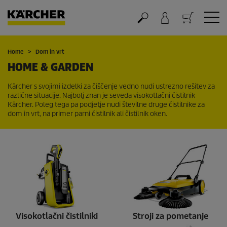
Nakupovalna košarica
Home
Dom in vrt
HOME & GARDEN
Kärcher s svojimi izdelki za čiščenje vedno nudi ustrezno rešitev za
različne situacije. Najbolj znan je seveda visokotlačni čistilnik
Kärcher. Poleg tega pa podjetje nudi številne druge čistilnike za
dom in vrt, na primer parni čistilnik ali čistilnik oken.
Visokotlačni čistilniki
Stroji za pometanje