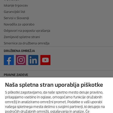
Iskanje trgovcev
Garancijski list
Servisi v Sloveniji
Navodila za uporabo
Odgovori na pogosta vprašanja
Zemljevid spletne strani
Smernice za družbena omrežja
DRUŽBENA OMREŽJA
PRAVNE ZADEVE
Imprint
Naša spletna stran uporablja piškotke
Avtorske pravice
S piškotki zagotavljamo, da naše spletno mesto deluje pravilno,
Zavrnitev odgovornosti
prilagajamo vsebino in oglase, omogočamo funkcije družabnih
Pravila nagradne igre
omrežij in analiziramo omrežni promet. Podatke o vaši uporabi
našega spletnega mesta delimo s svojimi partnerji, ki delujejo na
Politika zasebnosti
področjih družabnih omrežij, oglaševanja in analize. Če