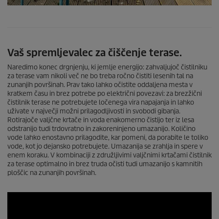
Vaš spremljevalec za čiščenje terase.
Naredimo konec drgnjenju, ki jemlje energijo: zahvaljujoč čistilniku
za terase vam nikoli več ne bo treba ročno čistiti lesenih tal na
zunanjih površinah. Prav tako lahko očistite oddaljena mesta v
kratkem času in brez potrebe po električni povezavi: za brezžični
čistilnik terase ne potrebujete ločenega vira napajanja in lahko
uživate v največji možni prilagodljivosti in svobodi gibanja.
Rotirajoče valjčne krtače in voda enakomerno čistijo ter iz lesa
odstranijo tudi trdovratno in zakoreninjeno umazanijo. Količino
vode lahko enostavno prilagodite, kar pomeni, da porabite le toliko
vode, kot jo dejansko potrebujete. Umazanija se zrahlja in spere v
enem koraku. V kombinaciji z združljivimi valjčnimi krtačami čistilnik
za terase optimalno in brez truda očisti tudi umazanijo s kamnitih
ploščic na zunanjih površinah.