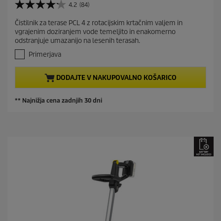
i
r
4.2
(84)
o
4
n
r
d
.
g
Čistilnik za terase PCL 4 z rotacijskim krtačnim valjem in
e
2
u
vgrajenim doziranjem vode temeljito in enakomerno
o
n
c
odstranjuje umazanijo na lesenih terasah.
d
t
t
5
Primerjava
p
p
z
r
v
r
DODAJTE V NAKUPOVALNO KOŠARICO
e
o
i
z
d
c
d
** Najnižja cena zadnjih 30 dni
u
e
i
c
c
t
.
8
p
4
r
o
i
c
c
e
n
e