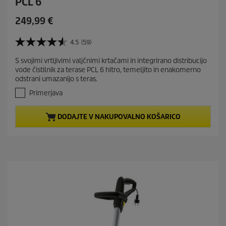
PCL 6
C
249,99 €
u
r
4.5
(59)
4
r
.
S svojimi vrtljivimi valjčnimi krtačami in integrirano distribucijo
e
5
vode čistilnik za terase PCL 6 hitro, temeljito in enakomerno
o
n
odstrani umazanijo s teras.
d
t
5
Primerjava
p
z
r
v
DODAJTE V NAKUPOVALNO KOŠARICO
e
o
z
d
d
u
i
c
c
t
.
5
p
9
r
o
i
c
c
e
n
e