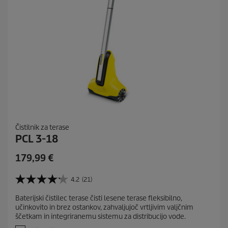
Čistilnik za terase
PCL 3-18
C
179,99 €
u
r
4.2
(21)
4
r
.
Baterijski čistilec terase čisti lesene terase fleksibilno,
e
2
učinkovito in brez ostankov, zahvaljujoč vrtljivim valjčnim
o
n
ščetkam in integriranemu sistemu za distribucijo vode.
d
t