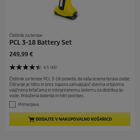
Čistilnik za terase
PCL 3-18 Battery Set
C
249,99 €
u
r
4.5
(43)
4
r
.
Čistilnik za terase PCL 3-18 poskrbi, da vaša lesena terasa zasije.
e
5
Čiščenje je hitro in brez napora zahvaljujoč dvema vrtljivima
o
n
valjčnima krtačama in integriranemu sistemu za distribucijo
d
t
vode. Priložena baterija in hitri polnilec.
5
p
z
Primerjava
r
v
e
o
DODAJTE V NAKUPOVALNO KOŠARICO
z
d
d
u
i
c
c