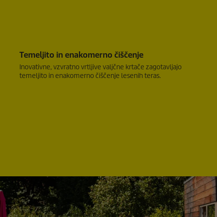
e
Temeljito in enakomerno čiščenje
Inovativne, vzvratno vrtljive valjčne krtače zagotavljajo
temeljito in enakomerno čiščenje lesenih teras.