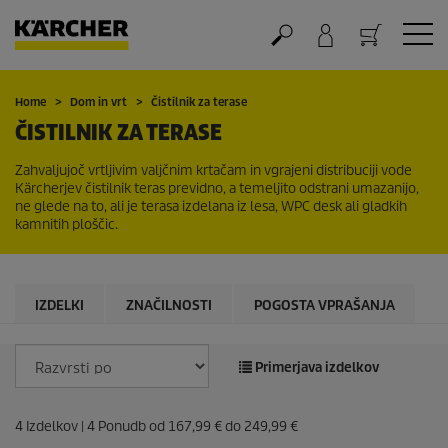
Nakupovalna košarica
Home
Dom in vrt
Čistilnik za terase
ČISTILNIK ZA TERASE
Zahvaljujoč vrtljivim valjčnim krtačam in vgrajeni distribuciji vode
Kärcherjev čistilnik teras previdno, a temeljito odstrani umazanijo,
ne glede na to, ali je terasa izdelana iz lesa, WPC desk ali gladkih
kamnitih ploščic.
IZDELKI
ZNAČILNOSTI
POGOSTA VPRAŠANJA
Primerjava izdelkov
4
Izdelkov |
4
Ponudb od
167,99 €
do
249,99 €