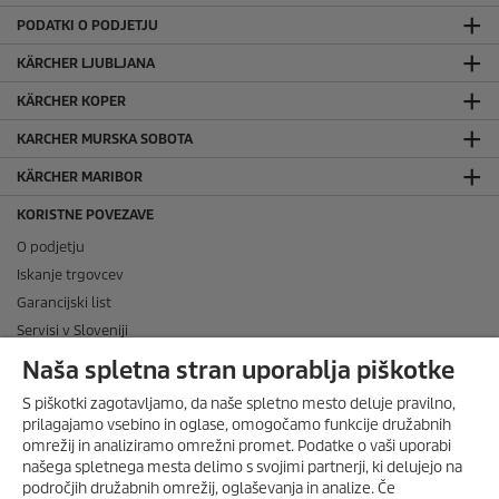
PODATKI O PODJETJU
KÄRCHER LJUBLJANA
KÄRCHER KOPER
KARCHER MURSKA SOBOTA
KÄRCHER MARIBOR
KORISTNE POVEZAVE
O podjetju
Iskanje trgovcev
Garancijski list
Servisi v Sloveniji
Navodila za uporabo
Naša spletna stran uporablja piškotke
Odgovori na pogosta vprašanja
S piškotki zagotavljamo, da naše spletno mesto deluje pravilno,
Zemljevid spletne strani
prilagajamo vsebino in oglase, omogočamo funkcije družabnih
Smernice za družbena omrežja
omrežij in analiziramo omrežni promet. Podatke o vaši uporabi
našega spletnega mesta delimo s svojimi partnerji, ki delujejo na
DRUŽBENA OMREŽJA
področjih družabnih omrežij, oglaševanja in analize. Če