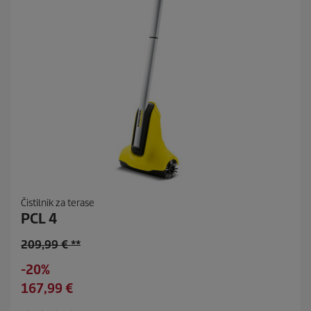
Čistilnik za terase
PCL 4
O
209,99 € **
l
S
-20%
d
a
C
167,99 €
p
v
u
r