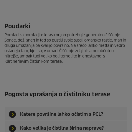
Poudarki
Pomlad za pomladjo: terasa nujno potrebuje generalno čiščenje.
Sonce, dež, sneg in led so pustili svoje sledi, organsko rastje, mah in
druga umazanija pa kvarijo površino. Na srečo lahko metla in vedro
ostanejo tam, kjer so; v omari. Čiščenje zdaj ni samo občutno
hitrejše, ampak tudi veliko bolj temeljito in enostavno: s
Kärcherjevim čistilnikom terase.
Pogosta vprašanja o čistilniku terase
Katere površine lahko očistim s PCL?
Kako velika je čistilna širina naprave?