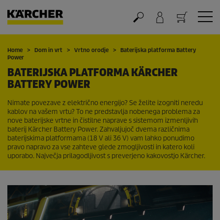
Nakupovalna košarica
Home
Dom in vrt
Vrtno orodje
Baterijska platforma Battery
Power
BATERIJSKA PLATFORMA KÄRCHER
BATTERY POWER
Nimate povezave z električno energijo? Se želite izogniti neredu
kablov na vašem vrtu? To ne predstavlja nobenega problema za
nove baterijske vrtne in čistilne naprave s sistemom izmenljivih
baterij Kärcher Battery Power. Zahvaljujoč dvema različnima
baterijskima platformama (18 V ali 36 V) vam lahko ponudimo
pravo napravo za vse zahteve glede zmogljivosti in katero koli
uporabo. Največja prilagodljivost s preverjeno kakovostjo Kärcher.