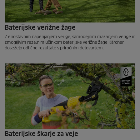
Baterijske verižne žage
Z enostavnim napenjanjem verige, samodejnim mazanjem verige in
zmogljivim rezalnim učinkom baterijske verižne žage Kärcher
dosežejo odlične rezultate s priročnim delovanjem.
Baterijske škarje za veje