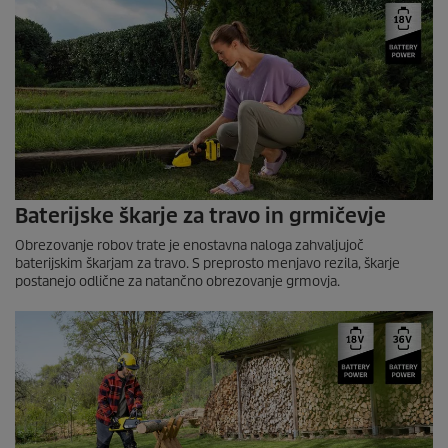
Baterijske škarje za travo in grmičevje
Obrezovanje robov trate je enostavna naloga zahvaljujoč
baterijskim škarjam za travo. S preprosto menjavo rezila, škarje
postanejo odlične za natančno obrezovanje grmovja.