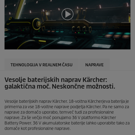
0
s
e
k
u
n
d
TEHNOLOGIJA V REALNEM ČASU
NAPRAVE
e
o
d
Vesolje baterijskih naprav Kärcher:
0
galaktična moč. Neskončne možnosti.
s
e
k
u
Vesolje baterijskih naprav Kärcher. 18-voltna Kärcherjeva baterija je
n
primerna za vse 18-voltne naprave podjetja Kärcher. Pa ne samo za
d
naprave za domačo uporabo, temveč tudi za profesionalne
e
naprave. Za še večjo moč ponujamo 36 V platformo Kärcher
Battery Power. 36 V akumulatorske baterije lahko uporabite tako za
domače kot profesionalne naprave.