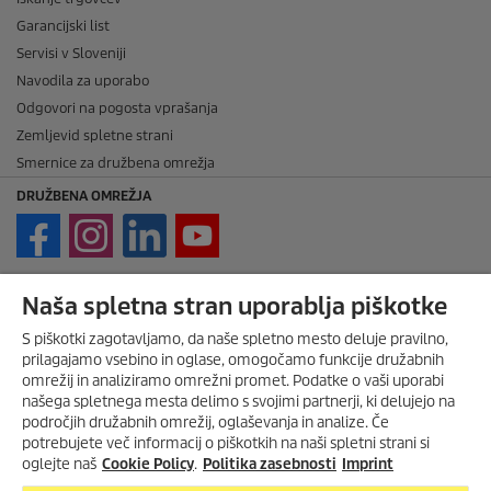
Garancijski list
Servisi v Sloveniji
Navodila za uporabo
Odgovori na pogosta vprašanja
Zemljevid spletne strani
Smernice za družbena omrežja
DRUŽBENA OMREŽJA
PRAVNE ZADEVE
Naša spletna stran uporablja piškotke
Imprint
S piškotki zagotavljamo, da naše spletno mesto deluje pravilno,
Avtorske pravice
prilagajamo vsebino in oglase, omogočamo funkcije družabnih
omrežij in analiziramo omrežni promet. Podatke o vaši uporabi
Zavrnitev odgovornosti
našega spletnega mesta delimo s svojimi partnerji, ki delujejo na
Pravila nagradne igre
področjih družabnih omrežij, oglaševanja in analize. Če
Politika zasebnosti
potrebujete več informacij o piškotkih na naši spletni strani si
oglejte naš
Cookie Policy
.
Politika zasebnosti
Imprint
Politika piškotkov