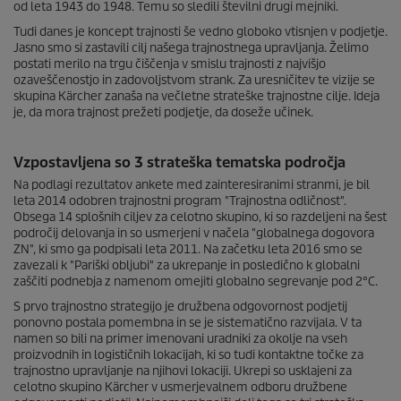
od leta 1943 do 1948. Temu so sledili številni drugi mejniki.
Tudi danes je koncept trajnosti še vedno globoko vtisnjen v podjetje.
Jasno smo si zastavili cilj našega trajnostnega upravljanja. Želimo
postati merilo na trgu čiščenja v smislu trajnosti z najvišjo
ozaveščenostjo in zadovoljstvom strank. Za uresničitev te vizije se
skupina Kärcher zanaša na večletne strateške trajnostne cilje. Ideja
je, da mora trajnost prežeti podjetje, da doseže učinek.
Vzpostavljena so 3 strateška tematska področja
Na podlagi rezultatov ankete med zainteresiranimi stranmi, je bil
leta 2014 odobren trajnostni program "Trajnostna odličnost".
Obsega 14 splošnih ciljev za celotno skupino, ki so razdeljeni na šest
področij delovanja in so usmerjeni v načela "globalnega dogovora
ZN", ki smo ga podpisali leta 2011. Na začetku leta 2016 smo se
zavezali k "Pariški obljubi" za ukrepanje in posledično k globalni
zaščiti podnebja z namenom omejiti globalno segrevanje pod 2°C.
S prvo trajnostno strategijo je družbena odgovornost podjetij
ponovno postala pomembna in se je sistematično razvijala. V ta
namen so bili na primer imenovani uradniki za okolje na vseh
proizvodnih in logističnih lokacijah, ki so tudi kontaktne točke za
trajnostno upravljanje na njihovi lokaciji. Ukrepi so usklajeni za
celotno skupino Kärcher v usmerjevalnem odboru družbene