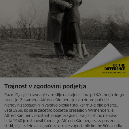
Trajnost v zgodovini podjetja
Razmišljanje in ravnanje z mislijo na trajnost ima pri Kärcherju dolgo
tradicijo. Za samega Alfreda Kärcherja je bilo dobro počutje
njegovih zaposlenih in varstvo okolja tisto, kar mu je bilo pri srcu.
Leta 1939, ko se je začetno podjetje preselilo v Winnenden, je
Alfred Kärcher v prostorih podjetja zgradil svojo čistilno napravo.
Leta 1940 je ustanovil fundacijo Alfreda Kärcherja za zaposlene v
stiski, ki je izdelovala igrače za otroke zaposlenih kot božična darila