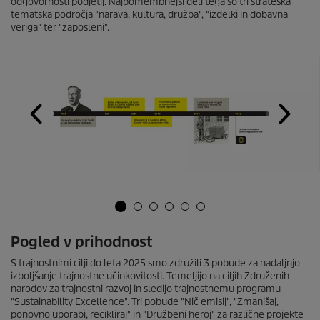
odgovornosti podjetij. Najpomembnejši deli tega so tri strateška
tematska področja "narava, kultura, družba", "izdelki in dobavna
veriga" ter "zaposleni".
Pogled v prihodnost
S trajnostnimi cilji do leta 2025 smo združili 3 pobude za nadaljnjo
izboljšanje trajnostne učinkovitosti. Temeljijo na ciljih Združenih
narodov za trajnostni razvoj in sledijo trajnostnemu programu
"Sustainability Excellence". Tri pobude "Nič emisij", "Zmanjšaj,
ponovno uporabi, recikliraj" in "Družbeni heroj" za različne projekte