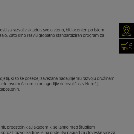
ti za razvoj v skladu s svojo vlogo, biti ocenjen po istem
Iska
zajo. Zato smo razvili globalno standardiziran program za
Kon
podjetij, ki so še posebej zavezana nadaljnjemu razvoju družinam
 delovnim časom in prilagodljiv delovni čas, v Nemčiji
zaposlenih.
ženir, predstojnik ali akademik, se lahko med študijem
e sprožil razvoj kadrov, je na podelitvi nagrad za človeške vire za