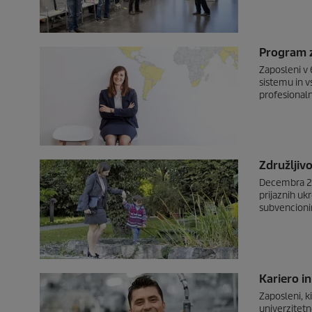
Program 
Zaposleni v 
sistemu in v
profesionaln
Združljivo
Decembra 201
prijaznih uk
subvencioni
Kariero i
Zaposleni, k
univerzitetne