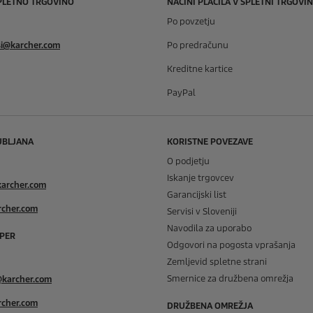
PLETNO TRGOVINO
NAČINI PLAČILA V SPLETNI TRGOVIN
Po povzetju
si@karcher.com
Po predračunu
Kreditne kartice
PayPal
UBLJANA
KORISTNE POVEZAVE
O podjetju
Iskanje trgovcev
karcher.com
Garancijski list
rcher.com
Servisi v Sloveniji
Navodila za uporabo
PER
Odgovori na pogosta vprašanja
Zemljevid spletne strani
Smernice za družbena omrežja
@karcher.com
rcher.com
DRUŽBENA OMREŽJA