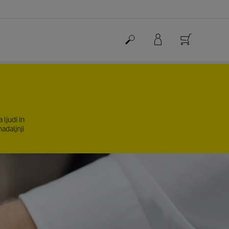
ljudi in
adaljnji