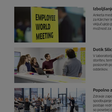
Izboljšan
Anketa med 
za Kärcher i
vključujejo 
možnost za 
Dotik Sili
V laboratori
storitev, te
poslovnih po
oddelkov.
Popolno z
Zdravje zapo
spodbujanje 
postaje red
so posebej p