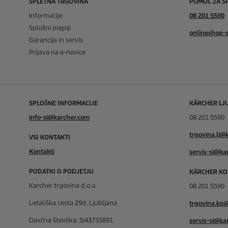
SPLETNA TRGOVINA
POMOČ ZA S
Informacije
08 201 5590
Splošni pogoji
onlineshop-
Garancija in servis
Prijava na e-novice
SPLOŠNE INFORMACIJE
KÄRCHER LJ
info-si@karcher.com
08 201 5590
trgovina.lj@
VSI KONTAKTI
Kontakti
servis-si@ka
PODATKI O PODJETJU
KÄRCHER KO
Karcher trgovina d.o.o.
08 201 5590
Letališka cesta 29d, Ljubljana
trgovina.kp
Davčna številka: SI43733891
servis-si@ka