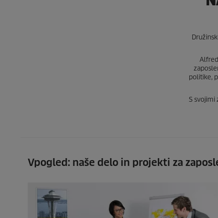
"N
Družinsk
Alfred
zaposlen
politike, 
S svojimi
Vpogled: naše delo in projekti za zapos