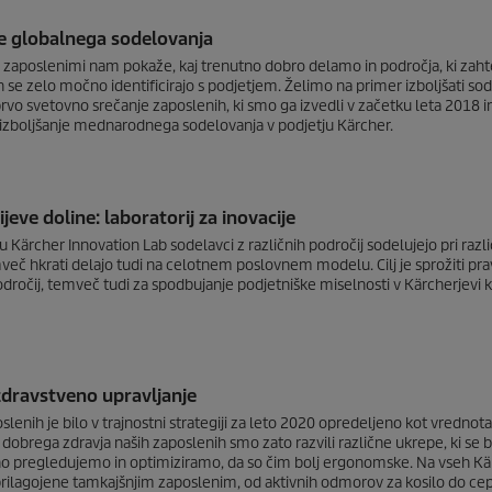
je globalnega sodelovanja
zaposlenimi nam pokaže, kaj trenutno dobro delamo in področja, ki zahte
n se zelo močno identificirajo s podjetjem. Želimo na primer izboljšati s
prvo svetovno srečanje zaposlenih, ki smo ga izvedli v začetku leta 2018 i
izboljšanje mednarodnega sodelovanja v podjetju Kärcher.
cijeve doline: laboratorij za inovacije
ju Kärcher Innovation Lab sodelavci z različnih področij sodelujejo pri razl
mveč hkrati delajo tudi na celotnem poslovnem modelu. Cilj je sprožiti prav
dročij, temveč tudi za spodbujanje podjetniške miselnosti v Kärcherjevi kult
dravstveno upravljanje
slenih je bilo v trajnostni strategiji za leto 2020 opredeljeno kot vrednota
dobrega zdravja naših zaposlenih smo zato razvili različne ukrepe, ki se 
no pregledujemo in optimiziramo, da so čim bolj ergonomske. Na vseh Kä
rilagojene tamkajšnjim zaposlenim, od aktivnih odmorov za kosilo do cepiv