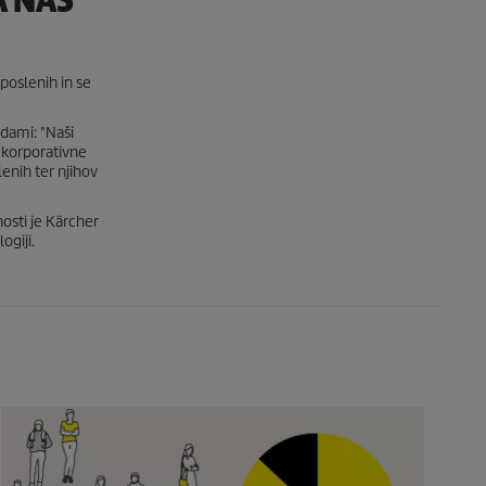
A NAŠ
poslenih in se
dami: "Naši
 korporativne
lenih ter njihov
osti je Kärcher
ogiji.