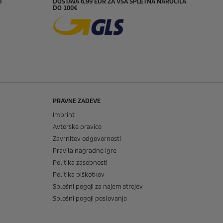
I
DOSTAVA 6,99 EUR ZA VSA SPLETNA NAROČILA
DO 100€
PRAVNE ZADEVE
Imprint
Avtorske pravice
Zavrnitev odgovornosti
Pravila nagradne igre
Politika zasebnosti
Politika piškotkov
Splošni pogoji za najem strojev
Splošni pogoji poslovanja