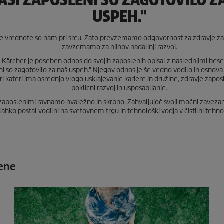
AŠI ZAPOSLENI SO ZAGOTOVILO Z
USPEH."
e vrednote so nam pri srcu. Zato prevzemamo odgovornost za zdravje za
zavzemamo za njihov nadaljnji razvoj.
 Kärcher je poseben odnos do svojih zaposlenih opisal z naslednjimi bese
i so zagotovilo za naš uspeh." Njegov odnos je še vedno vodilo in osnova
pri kateri ima osrednjo vlogo usklajevanje kariere in družine, zdravje zapos
poklicni razvoj in usposabljanje.
 zaposlenimi ravnamo hvaležno in skrbno. Zahvaljujoč svoji močni zavezan
lahko postal vodilni na svetovnem trgu in tehnološki vodja v čistilni tehnol
lene