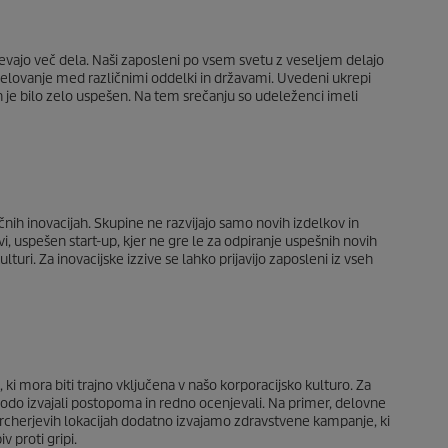
vajo več dela. Naši zaposleni po vsem svetu z veseljem delajo
odelovanje med različnimi oddelki in državami. Uvedeni ukrepi
n je bilo zelo uspešen. Na tem srečanju so udeleženci imeli
ičnih inovacijah. Skupine ne razvijajo samo novih izdelkov in
i, uspešen start-up, kjer ne gre le za odpiranje uspešnih novih
uri. Za inovacijske izzive se lahko prijavijo zaposleni iz vseh
, ki mora biti trajno vključena v našo korporacijsko kulturo. Za
bodo izvajali postopoma in redno ocenjevali. Na primer, delovne
rcherjevih lokacijah dodatno izvajamo zdravstvene kampanje, ki
 proti gripi.