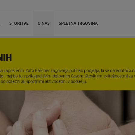
L
STORITVE
O NAS
SPLETNA TRGOVINA
NIH
zaposlenih. Zato Kärcher zagovarja politiko podjetja, ki se osredotoča na 
e - naj bo to s prilagodljivim delovnim časom, številnimi priložnostmi za n
po bolezni ali športnimi aktivnostmi v podjetju.