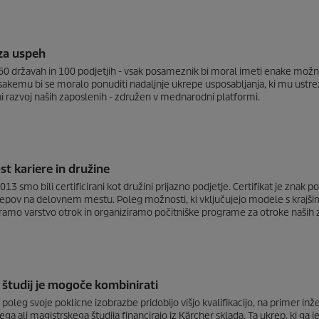
za uspeh
60 državah in 100 podjetjih - vsak posameznik bi moral imeti enake možnos
sakemu bi se moralo ponuditi nadaljnje ukrepe usposabljanja, ki mu ustre
i razvoj naših zaposlenih - združen v mednarodni platformi.
st kariere in družine
3 smo bili certificirani kot družini prijazno podjetje. Certifikat je znak 
repov na delovnem mestu. Poleg možnosti, ki vključujejo modele s krajšim
ramo varstvo otrok in organiziramo počitniške programe za otroke naših 
n študij je mogoče kombinirati
i poleg svoje poklicne izobrazbe pridobijo višjo kvalifikacijo, na primer in
ga ali magistrskega študija financirajo iz Kärcher sklada. Ta ukrep, ki ga j