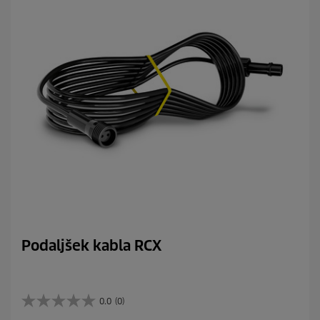
Podaljšek kabla RCX
0.0
(0)
0
.