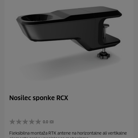
Nosilec sponke RCX
0.0
(0)
0
.
Fleksibilna montaža RTK antene na horizontalne ali vertikalne
0