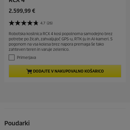
RCX 4
C
2.599,99 €
u
r
4.7
(26)
4
r
.
Robotska kosilnica RCX 4 kosi popolnoma samodejno brez
e
7
potrebe po žicah, zahvaljujoč GPS-u, RTK-ju in AI-kameri. S
o
n
pogonom na vsa kolesa brez napora premaga še tako
d
t
zahteven teren in varuje zelenico.
5
p
z
Primerjava
r
v
e
o
DODAJTE V NAKUPOVALNO KOŠARICO
z
d
d
u
i
c
c
t
.
2
p
6
r
o
i
c
c
e
Poudarki
n
e