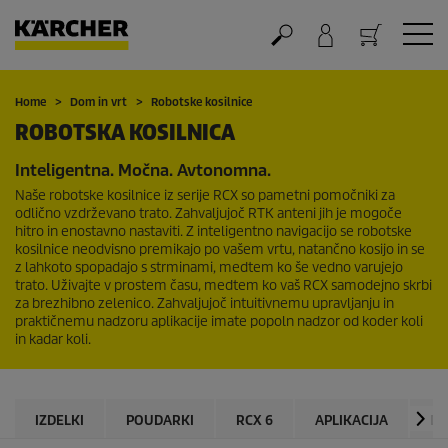
Nakupovalna košarica
Home
Dom in vrt
Robotske kosilnice
ROBOTSKA KOSILNICA
Inteligentna. Močna. Avtonomna.
Naše robotske kosilnice iz serije RCX so pametni pomočniki za
odlično vzdrževano trato. Zahvaljujoč RTK anteni jih je mogoče
hitro in enostavno nastaviti. Z inteligentno navigacijo se robotske
kosilnice neodvisno premikajo po vašem vrtu, natančno kosijo in se
z lahkoto spopadajo s strminami, medtem ko še vedno varujejo
trato. Uživajte v prostem času, medtem ko vaš RCX samodejno skrbi
za brezhibno zelenico. Zahvaljujoč intuitivnemu upravljanju in
praktičnemu nadzoru aplikacije imate popoln nadzor od koder koli
in kadar koli.
IZDELKI
POUDARKI
RCX 6
APLIKACIJA
DO