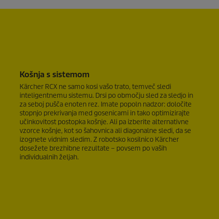
Košnja s sistemom
Kärcher RCX ne samo kosi vašo trato, temveč sledi
inteligentnemu sistemu. Drsi po območju sled za sledjo in
za seboj pušča enoten rez. Imate popoln nadzor: določite
stopnjo prekrivanja med gosenicami in tako optimizirajte
učinkovitost postopka košnje. Ali pa izberite alternativne
vzorce košnje, kot so šahovnica ali diagonalne sledi, da se
izognete vidnim sledim. Z robotsko kosilnico Kärcher
dosežete brezhibne rezultate – povsem po vaših
individualnih željah.