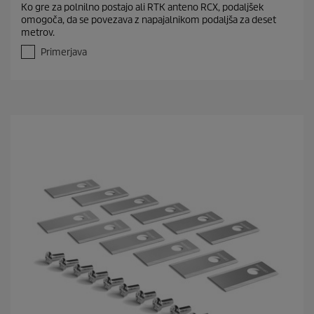
Ko gre za polnilno postajo ali RTK anteno RCX, podaljšek
0
omogoča, da se povezava z napajalnikom podaljša za deset
o
metrov.
d
5
Primerjava
z
v
e
z
d
i
c
.