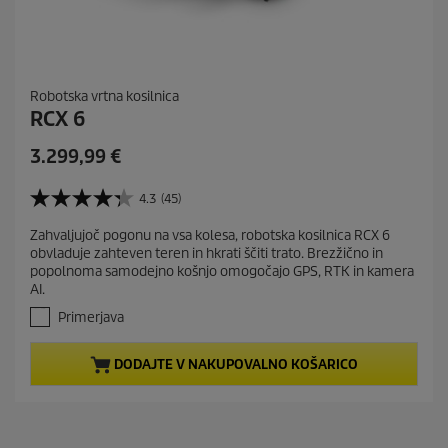
Robotska vrtna kosilnica
RCX 6
C
3.299,99 €
u
r
4.3
(45)
4
r
.
Zahvaljujoč pogonu na vsa kolesa, robotska kosilnica RCX 6
e
3
obvladuje zahteven teren in hkrati ščiti trato. Brezžično in
o
n
popolnoma samodejno košnjo omogočajo GPS, RTK in kamera
d
t
AI.
5
p
z
Primerjava
r
v
e
o
DODAJTE V NAKUPOVALNO KOŠARICO
z
d
d
u
i
c
c
t
.