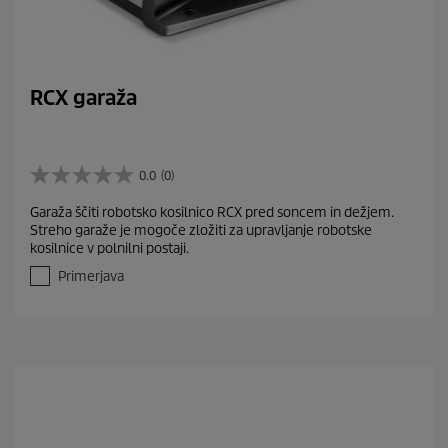
RCX garaža
0.0
(0)
0
.
Garaža ščiti robotsko kosilnico RCX pred soncem in dežjem.
0
Streho garaže je mogoče zložiti za upravljanje robotske
o
kosilnice v polnilni postaji.
d
5
Primerjava
z
v
e
z
d
i
c
.