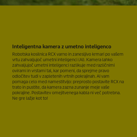
Inteligentna kamera z umetno inteligenco
Robotska kosilnica RCX varno in zanesljivo krmari po vašem
vrtu zahvaljujoč umetni inteligenci (AI). Kamera lahko
zahvaljujoč umetni inteligenci razlikuje med različnimi
ovirami in vrstami tal, kar pomeni, da sprejme pravo
odločitev tudi v zapletenih vrtnih pokrajinah. AI vam
pomaga celo med namestitvijo: preprosto postavite RCX na
trato in pustite, da kamera zazna zunanje meje vaše
pokrajine. Postavitev omejitvenega kabla ni več potrebna.
Ne gre lažje kot to!