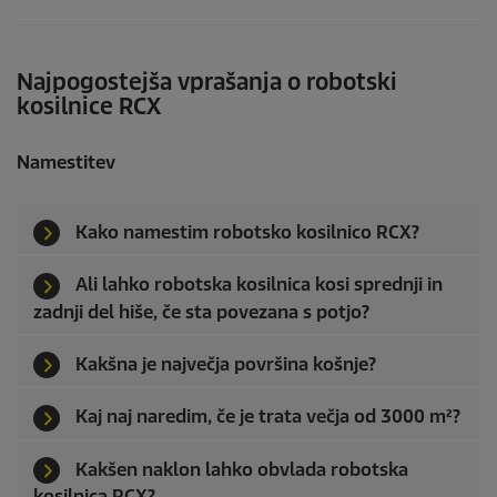
.
Najpogostejša vprašanja o robotski
kosilnice RCX
Namestitev
Kako namestim robotsko kosilnico RCX?
Ali lahko robotska kosilnica kosi sprednji in
zadnji del hiše, če sta povezana s potjo?
Kakšna je največja površina košnje?
Kaj naj naredim, če je trata večja od 3000 m²?
Kakšen naklon lahko obvlada robotska
kosilnica RCX?