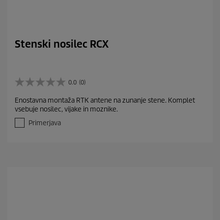
Stenski nosilec RCX
0.0
(0)
0
.
Enostavna montaža RTK antene na zunanje stene. Komplet
0
vsebuje nosilec, vijake in moznike.
o
d
Primerjava
5
z
v
e
z
d
i
c
.