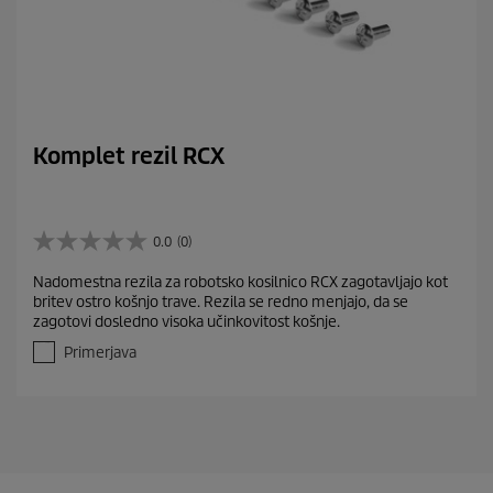
Komplet rezil RCX
0.0
(0)
0
.
Nadomestna rezila za robotsko kosilnico RCX zagotavljajo kot
0
britev ostro košnjo trave. Rezila se redno menjajo, da se
o
zagotovi dosledno visoka učinkovitost košnje.
d
5
Primerjava
z
v
e
z
d
i
c