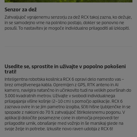
Senzor za dež
Zahvaljujoč vgrajenemu senzorju za dež RCX takoj zazna, ko dežuje,
in se samodejno vrne na polnilno postajo, dokler se ponovno ne
posuši. To nastavitev je mogoče individualno prilagoditi ali izklopiti.
Usedite se, sprostite in uživajte v popolno pokošeni
trati!
Inteligentna robotska kosilnica RCX 6 opravi delo namesto vas –
brez omejitvenega kabla. Opremljen z GPS, RTK anteno in AI
kamero, navigira natančno in učinkovito tudi na velikih površinah do
3.000 kvadratnih metrov. Uživajte v svobodi individualnega
prilagajanja višine košnje (2–10 cm) s pomočjo aplikacije. RCX 6
zaznava ovire in se jim pametno izogiba, ščiti hišne ljubljenčke in se
spopade z nakloni do 70 % zahvaljujoč štirikolesnemu pogonu. V
aplikaciji določite posamezne cone in območja prepovedi ter
prilagodite urnik, obnašanje med vožnjo in še marsikaj glede na
svoje želje in potrebe. Izkusite novo raven udobja z RCX 6!