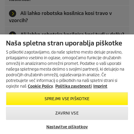
Ali lahko robotska kosilnica kosi travo v
vzorcih?
Ali lahko robotska kosilnica kosi tudi v dežju?
Naša spletna stran uporablja piškotke
Ali lahko robotsko kosilnico uporabljam tudi
S piškotki zagotavljamo, da naše spletno mesto deluje pravilno,
ponoči?
prilagajamo vsebino in oglase, omogočamo funkcije družabnih
omrežij in analiziramo omrežni promet. Podatke o vaši uporabi
našega spletnega mesta delimo s svojimi partnerji, ki delujejo na
Ali lahko uporabljam robotsko kosilnico med
področjih družabnih omrežij, oglaševanja in analize. Če
opoldanskim odmorom ('siesta')?
potrebujete več informacij o piškotkih na naši spletni strani si
oglejte naš
Cookie Policy
.
Politika zasebnosti
Imprint
Ali se lahko otroci ali hišni ljubljenčki igrajo
na travniku, medtem ko robotska kosilnica RCX
SPREJMI VSE PIŠKOTKE
deluje?
ZAVRNI VSE
Kako dolgo zdrži baterija robotske kosilnice
in kako se polni?
Nastavitve piškotkov
Iskanje trgovcev
Kontakt