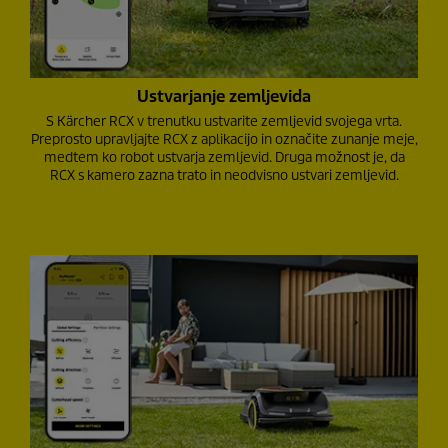
Ustvarjanje zemljevida
S Kärcher RCX v trenutku ustvarite zemljevid svojega vrta.
Preprosto upravljajte RCX z aplikacijo in označite zunanje meje,
medtem ko robot ustvarja zemljevid. Druga možnost je, da
RCX s kamero zazna trato in neodvisno ustvari zemljevid.