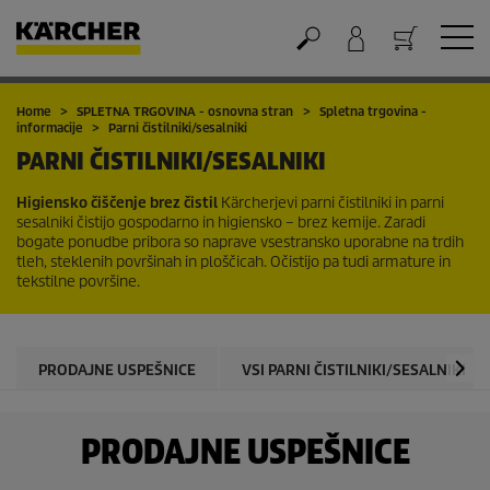
Nakupovalna košarica
Home
SPLETNA TRGOVINA - osnovna stran
Spletna trgovina -
informacije
Parni čistilniki/sesalniki
PARNI ČISTILNIKI/SESALNIKI
Higiensko čiščenje brez čistil
Kärcherjevi parni čistilniki in parni
sesalniki čistijo gospodarno in higiensko – brez kemije. Zaradi
bogate ponudbe pribora so naprave vsestransko uporabne na trdih
tleh, steklenih površinah in ploščicah. Očistijo pa tudi armature in
tekstilne površine.
PRODAJNE USPEŠNICE
VSI PARNI ČISTILNIKI/SESALNIKI
PRODAJNE USPEŠNICE