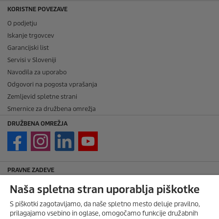
KORISTNE POVEZAVE
O podjetju
Iskanje trgovcev
Garancijski list
Servisi v Sloveniji
Navodila za uporabo
Odgovori na pogosta vprašanja
Zemljevid spletne strani
Smernice za družbena omrežja
DRUŽBENA OMREŽJA
PRAVNE ZADEVE
Imprint
Naša spletna stran uporablja piškotke
Avtorske pravice
S piškotki zagotavljamo, da naše spletno mesto deluje pravilno,
Zavrnitev odgovornosti
prilagajamo vsebino in oglase, omogočamo funkcije družabnih