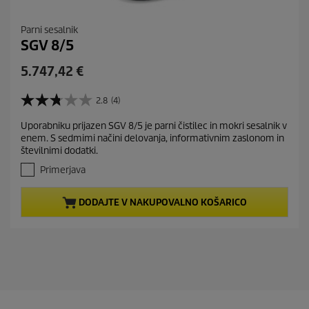
Parni sesalnik
SGV 8/5
C
5.747,42 €
u
r
2.8
(4)
2
r
.
Uporabniku prijazen SGV 8/5 je parni čistilec in mokri sesalnik v
e
8
enem. S sedmimi načini delovanja, informativnim zaslonom in
o
n
številnimi dodatki.
d
t
5
Primerjava
p
z
r
v
DODAJTE V NAKUPOVALNO KOŠARICO
e
o
z
d
d
u
i
c
c
t
.
4
p
o
r
c