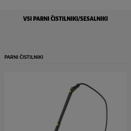
.
i
8
c
o
e
c
VSI PARNI ČISTILNIKI/SESALNIKI
e
n
PARNI ČISTILNIKI