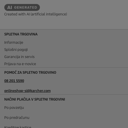
i
e
c
n
e
Created with AI (artificial intelligence)
SPLETNA TRGOVINA
Informacije
Splošni pogoji
Garancija in servis
Prijava na e-novice
POMOČ ZA SPLETNO TRGOVINO
08 201 5590
onlineshop-si@karcher.com
NAČINI PLAČILA V SPLETNI TRGOVINI
Po povzetju
Po predračunu
Kreditne kartice