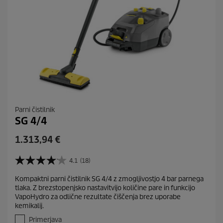
Parni čistilnik
SG 4/4
C
1.313,94 €
u
r
4.1
(18)
4
r
.
Kompaktni parni čistilnik SG 4/4 z zmogljivostjo 4 bar parnega
e
1
tlaka. Z brezstopenjsko nastavitvijo količine pare in funkcijo
o
n
VapoHydro za odlične rezultate čiščenja brez uporabe
d
t
kemikalij.
5
p
z
Primerjava