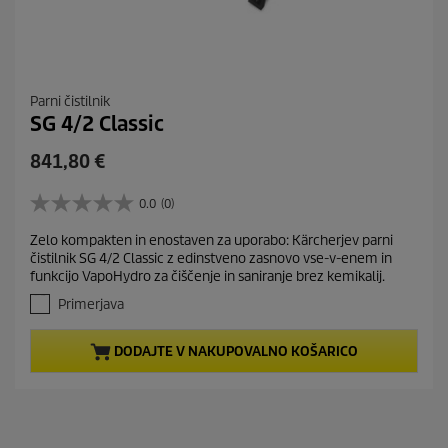
Parni čistilnik
SG 4/2 Classic
C
841,80 €
u
r
0.0
(0)
0
r
.
Zelo kompakten in enostaven za uporabo: Kärcherjev parni
e
0
čistilnik SG 4/2 Classic z edinstveno zasnovo vse-v-enem in
o
n
funkcijo VapoHydro za čiščenje in saniranje brez kemikalij.
d
t
5
Primerjava
p
z
r
v
DODAJTE V NAKUPOVALNO KOŠARICO
e
o
z
d
d
u
i
c
c
t
.