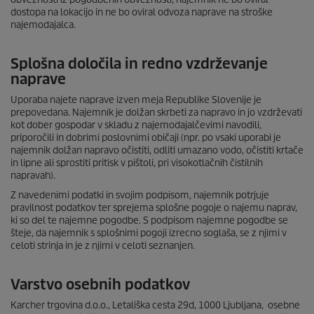
dostopa na lokacijo in ne bo oviral odvoza naprave na stroške
najemodajalca.
Splošna določila in redno vzdrževanje
naprave
Uporaba najete naprave izven meja Republike Slovenije je
prepovedana. Najemnik je dolžan skrbeti za napravo in jo vzdrževati
kot dober gospodar v skladu z najemodajalčevimi navodili,
priporočili in dobrimi poslovnimi običaji (npr. po vsaki uporabi je
najemnik dolžan napravo očistiti, odliti umazano vodo, očistiti krtače
in lipne ali sprostiti pritisk v pištoli, pri visokotlačnih čistilnih
napravah).
Z navedenimi podatki in svojim podpisom, najemnik potrjuje
pravilnost podatkov ter sprejema splošne pogoje o najemu naprav,
ki so del te najemne pogodbe. S podpisom najemne pogodbe se
šteje, da najemnik s splošnimi pogoji izrecno soglaša, se z njimi v
celoti strinja in je z njimi v celoti seznanjen.
Varstvo osebnih podatkov
Karcher trgovina d.o.o., Letališka cesta 29d, 1000 Ljubljana, osebne