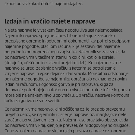
škode bo vsakokrat določil najemodajalec.
Izdaja in vračilo najete naprave
Najeta naprava je v vsakem času neodtujljiva last najemodajalca.
Najemnik napravo sprejme v brezhibnem stanju z zakonsko
predpisano opremo in potrebnimi dokumenti, kar potrdi s podpisom
najemne pogodbe, plačilom računa, ki je sestavni del najemne
pogodbe in primopredajnega zapisnika. Najemnik se zavezuje, da
bo napravo vrnil v takšnem stanju in količini, kot jo je sprejel
(delujočo, očiščeno in z vsemi prejetimi deli). Ko najemnik vrne
napravo se uredi zapisnik o vračilu, s katerim se potrdi stanje
vrnjene naprave in vpiše dejanski dan vračila. Morebitna odstopanje
od najemne pogodbe se najemniku obračunajo naknadno z novim
izdanim računom. Pogonsko gorivo je pri napravah, ki ga za
delovanje potrebujejo, natočeno do nivoja kontrolne lučke in gorivo
mora biti na enakem nivoju ob vračilu. Ob vračilu naprave kontrolna
lučka za gorivo ne sme svetiti.
Če najemnik vrne napravo, ki ni očiščena oz. je brez ob prevzemu
prejetih delov, se najemniku čiščenje naprave oz. manjkajoče dele
zaračuna po veljavnem ceniku. Najemnik se prav tako obvezuje, da
bo napravo vrnil v kraj, kjer jo je prevzel, če ni dogovorjeno drugače.
Cene za najem naprav ne vključujejo prevoza naprave oz. opreme