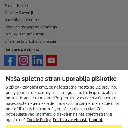
Garancijski list
Servisi v Sloveniji
Navodila za uporabo
Odgovori na pogosta vprašanja
Zemljevid spletne strani
Smernice za družbena omrežja
DRUŽBENA OMREŽJA
PRAVNE ZADEVE
Naša spletna stran uporablja piškotke
Imprint
S piškotki zagotavljamo, da naše spletno mesto deluje pravilno,
prilagajamo vsebino in oglase, omogočamo funkcije družabnih
Avtorske pravice
omrežij in analiziramo omrežni promet. Podatke o vaši uporabi
Zavrnitev odgovornosti
našega spletnega mesta delimo s svojimi partnerji, ki delujejo na
Pravila nagradne igre
področjih družabnih omrežij, oglaševanja in analize. Če
Politika zasebnosti
potrebujete več informacij o piškotkih na naši spletni strani si
oglejte naš
Cookie Policy
.
Politika zasebnosti
Imprint
Politika piškotkov