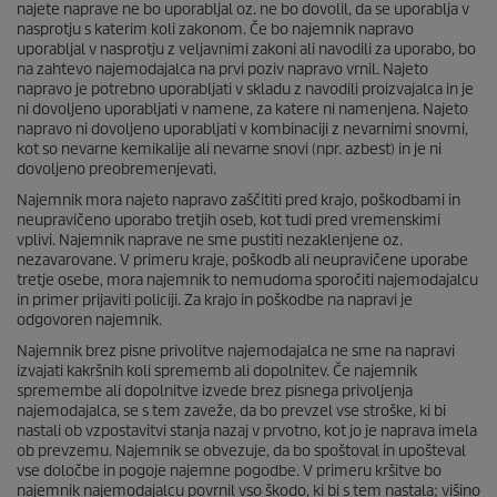
najete naprave ne bo uporabljal oz. ne bo dovolil, da se uporablja v
nasprotju s katerim koli zakonom. Če bo najemnik napravo
uporabljal v nasprotju z veljavnimi zakoni ali navodili za uporabo, bo
na zahtevo najemodajalca na prvi poziv napravo vrnil. Najeto
napravo je potrebno uporabljati v skladu z navodili proizvajalca in je
ni dovoljeno uporabljati v namene, za katere ni namenjena. Najeto
napravo ni dovoljeno uporabljati v kombinaciji z nevarnimi snovmi,
kot so nevarne kemikalije ali nevarne snovi (npr. azbest) in je ni
dovoljeno preobremenjevati.
Najemnik mora najeto napravo zaščititi pred krajo, poškodbami in
neupravičeno uporabo tretjih oseb, kot tudi pred vremenskimi
vplivi. Najemnik naprave ne sme pustiti nezaklenjene oz.
nezavarovane. V primeru kraje, poškodb ali neupravičene uporabe
tretje osebe, mora najemnik to nemudoma sporočiti najemodajalcu
in primer prijaviti policiji. Za krajo in poškodbe na napravi je
odgovoren najemnik.
Najemnik brez pisne privolitve najemodajalca ne sme na napravi
izvajati kakršnih koli sprememb ali dopolnitev. Če najemnik
spremembe ali dopolnitve izvede brez pisnega privoljenja
najemodajalca, se s tem zaveže, da bo prevzel vse stroške, ki bi
nastali ob vzpostavitvi stanja nazaj v prvotno, kot jo je naprava imela
ob prevzemu. Najemnik se obvezuje, da bo spoštoval in upošteval
vse določbe in pogoje najemne pogodbe. V primeru kršitve bo
najemnik najemodajalcu povrnil vso škodo, ki bi s tem nastala; višino