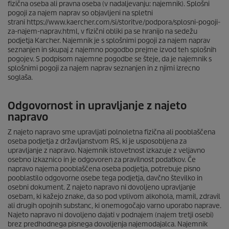
fizična oseba ali pravna oseba (v nadaljevanju: najemnik). Splošni
pogoji za najem naprav so objavljeni na spletni
strani https://www.kaercher.com/si/storitve/podpora/splosni-pogoji-
za-najem-naprav.html, v fizični obliki pa se hranijo na sedežu
podjetja Karcher. Najemnik je s splošnimi pogoji za najem naprav
seznanjen in skupaj z najemno pogodbo prejme izvod teh splošnih
pogojev. S podpisom najemne pogodbe se šteje, da je najemnik s
splošnimi pogoji za najem naprav seznanjen in z njimi izrecno
soglaša.
Odgovornost in upravljanje z najeto
napravo
Z najeto napravo sme upravljati polnoletna fizična ali pooblaščena
oseba podjetja z državljanstvom RS, ki je usposobljena za
upravljanje z napravo. Najemnik istovetnost izkazuje z veljavno
osebno izkaznico in je odgovoren za pravilnost podatkov. Če
napravo najema pooblaščena oseba podjetja, potrebuje pisno
pooblastilo odgovorne osebe tega podjetja, davčno številko in
osebni dokument. Z najeto napravo ni dovoljeno upravljanje
osebam, ki kažejo znake, da so pod vplivom alkohola, mamil, zdravil
ali drugih opojnih substanc, ki onemogočajo varno uporabo naprave.
Najeto napravo ni dovoljeno dajati v podnajem (najem tretji osebi)
brez predhodnega pisnega dovoljenja najemodajalca. Najemnik