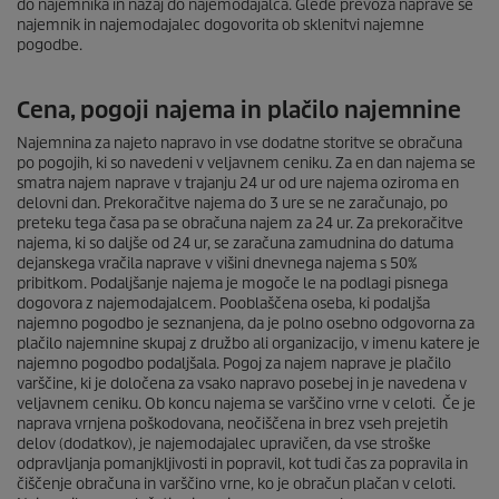
do najemnika in nazaj do najemodajalca. Glede prevoza naprave se
najemnik in najemodajalec dogovorita ob sklenitvi najemne
pogodbe.
Cena, pogoji najema in plačilo najemnine
Najemnina za najeto napravo in vse dodatne storitve se obračuna
po pogojih, ki so navedeni v veljavnem ceniku. Za en dan najema se
smatra najem naprave v trajanju 24 ur od ure najema oziroma en
delovni dan. Prekoračitve najema do 3 ure se ne zaračunajo, po
preteku tega časa pa se obračuna najem za 24 ur. Za prekoračitve
najema, ki so daljše od 24 ur, se zaračuna zamudnina do datuma
dejanskega vračila naprave v višini dnevnega najema s 50%
pribitkom. Podaljšanje najema je mogoče le na podlagi pisnega
dogovora z najemodajalcem. Pooblaščena oseba, ki podaljša
najemno pogodbo je seznanjena, da je polno osebno odgovorna za
plačilo najemnine skupaj z družbo ali organizacijo, v imenu katere je
najemno pogodbo podaljšala. Pogoj za najem naprave je plačilo
varščine, ki je določena za vsako napravo posebej in je navedena v
veljavnem ceniku. Ob koncu najema se varščino vrne v celoti. Če je
naprava vrnjena poškodovana, neočiščena in brez vseh prejetih
delov (dodatkov), je najemodajalec upravičen, da vse stroške
odpravljanja pomanjkljivosti in popravil, kot tudi čas za popravila in
čiščenje obračuna in varščino vrne, ko je obračun plačan v celoti.