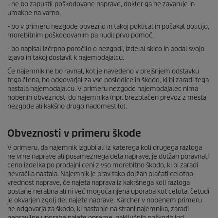
- ne bo zapustil poškodovane naprave, dokler ga ne zavaruje in
umakne na varno,
- bo v primeru nezgode obvezno in takoj poklical in počakal policijo,
morebitnim poškodovanim pa nudil prvo pomoč,
- bo napisal izčrpno poročilo o nezgodi, izdelal skico in podal svojo
izjavo in takoj dostavil k najemodajalcu.
Če najemnik ne bo ravnal, kot je navedeno v prejšnjem odstavku
tega člena, bo odgovarjal za vse posledice in škodo, ki bi zaradi tega
nastala najemodajalcu. V primeru nezgode najemodajalec nima
nobenih obveznosti do najemnika (npr. brezplačen prevoz z mesta
nezgode ali kakšno drugo nadomestilo).
Obveznosti v primeru škode
V primeru, da najemnik izgubi ali iz katerega koli drugega razloga
ne vrne naprave ali posameznega dela naprave, je dolžan poravnati
ceno izdelka po prodajni ceni z vso morebitno škodo, ki bi zaradi
nevračila nastala. Najemnik je prav tako dolžan plačati celotno
vrednost naprave, če najeta naprava iz kakršnega koli razloga
postane nerabna ali ni več mogoča njena uporaba kot celota, četudi
je okvarjen zgolj del najete naprave. Kärcher v nobenem primeru
ne odgovarja za škodo, ki nastanje na strani najemnika, zaradi
nepravilne uporabe najete opreme, naključnih poškodb ipd.