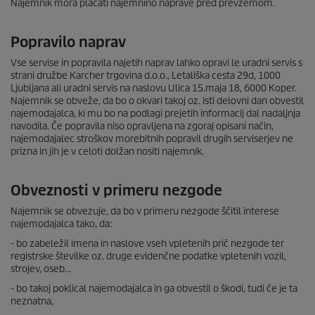
Najemnik mora plačati najemnino naprave pred prevzemom.
Popravilo naprav
Vse servise in popravila najetih naprav lahko opravi le uradni servis s
strani družbe Karcher trgovina d.o.o., Letališka cesta 29d, 1000
Ljubljana ali uradni servis na naslovu Ulica 15.maja 18, 6000 Koper.
Najemnik se obveže, da bo o okvari takoj oz. isti delovni dan obvestil
najemodajalca, ki mu bo na podlagi prejetih informacij dal nadaljnja
navodila. Če popravila niso opravljena na zgoraj opisani način,
najemodajalec stroškov morebitnih popravil drugih serviserjev ne
prizna in jih je v celoti dolžan nositi najemnik.
Obveznosti v primeru nezgode
Najemnik se obvezuje, da bo v primeru nezgode ščitil interese
najemodajalca tako, da:
- bo zabeležil imena in naslove vseh vpletenih prič nezgode ter
registrske številke oz. druge evidenčne podatke vpletenih vozil,
strojev, oseb…
- bo takoj poklical najemodajalca in ga obvestil o škodi, tudi če je ta
neznatna,