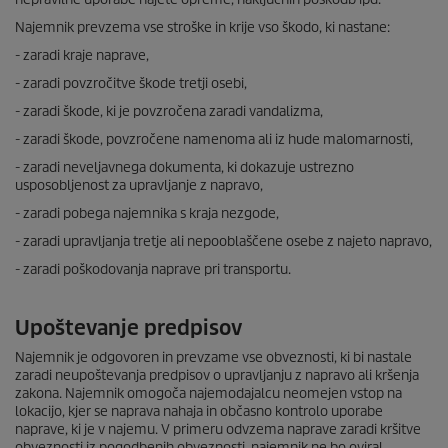
Najemnik prevzema vse stroške in krije vso škodo, ki nastane:
- zaradi kraje naprave,
- zaradi povzročitve škode tretji osebi,
- zaradi škode, ki je povzročena zaradi vandalizma,
- zaradi škode, povzročene namenoma ali iz hude malomarnosti,
- zaradi neveljavnega dokumenta, ki dokazuje ustrezno
usposobljenost za upravljanje z napravo,
- zaradi pobega najemnika s kraja nezgode,
- zaradi upravljanja tretje ali nepooblaščene osebe z najeto napravo,
- zaradi poškodovanja naprave pri transportu.
Upoštevanje predpisov
Najemnik je odgovoren in prevzame vse obveznosti, ki bi nastale
zaradi neupoštevanja predpisov o upravljanju z napravo ali kršenja
zakona. Najemnik omogoča najemodajalcu neomejen vstop na
lokacijo, kjer se naprava nahaja in občasno kontrolo uporabe
naprave, ki je v najemu. V primeru odvzema naprave zaradi kršitve
obveznosti iz pogodbenih obveznosti, najemnik ne bo oviral