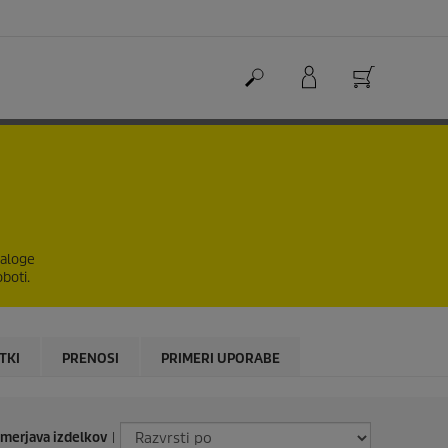
naloge
oboti.
TKI
PRENOSI
PRIMERI UPORABE
imerjava izdelkov
|