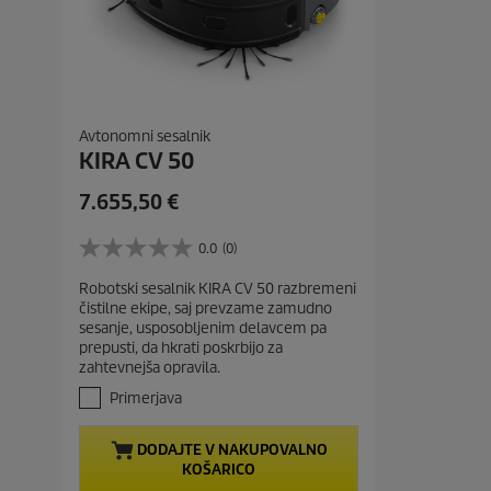
Avtonomni sesalnik
KIRA CV 50
C
7.655,50 €
u
r
0.0
(0)
0
r
.
Robotski sesalnik KIRA CV 50 razbremeni
e
0
čistilne ekipe, saj prevzame zamudno
o
n
sesanje, usposobljenim delavcem pa
d
t
prepusti, da hkrati poskrbijo za
5
p
zahtevnejša opravila.
z
r
v
Primerjava
e
o
z
d
DODAJTE V NAKUPOVALNO
d
u
KOŠARICO
i
c