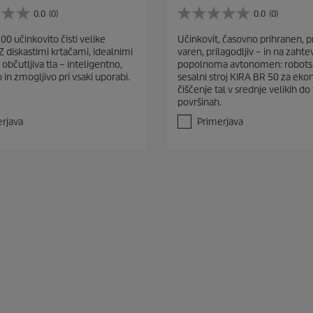
0.0
(0)
0.0
(0)
0
.
0 učinkovito čisti velike
Učinkovit, časovno prihranen, p
0
Z diskastimi krtačami, idealnimi
varen, prilagodljiv – in na zahte
o
 občutljiva tla – inteligentno,
popolnoma avtonomen: robotski
d
 in zmogljivo pri vsaki uporabi.
sesalni stroj KIRA BR 50 za ek
5
čiščenje tal v srednje velikih do 
z
površinah.
v
e
rjava
Primerjava
z
d
i
c
.