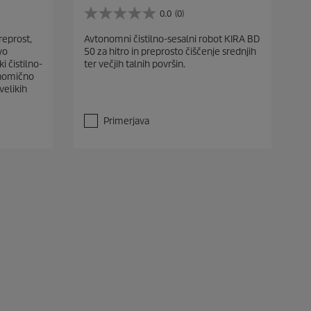
0.0
(0)
0
.
reprost,
Avtonomni čistilno-sesalni robot KIRA BD
0
vo
50 za hitro in preprosto čiščenje srednjih
o
 čistilno-
ter večjih talnih površin.
d
onomično
5
velikih
z
v
e
Primerjava
z
d
i
c
.