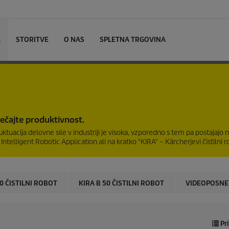
L
STORITVE
O NAS
SPLETNA TRGOVINA
večajte produktivnost.
ktuacija delovne sile v industriji je visoka, vzporedno s tem pa postajajo 
ntelligent Robotic Application ali na kratko "KIRA" – Kärcherjevi čistilni r
0 ČISTILNI ROBOT
KIRA B 50 ČISTILNI ROBOT
VIDEOPOSNE
Pr