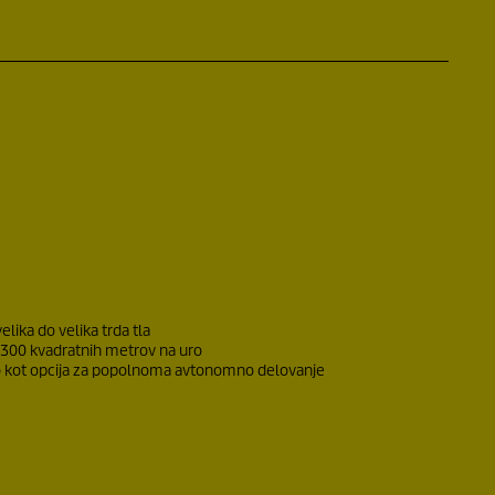
lika do velika trda tla
300 kvadratnih metrov na uro
ljo kot opcija za popolnoma avtonomno delovanje