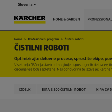
Slovenia
HOME & GARDEN
PROFESSIONA
Home
Profesionalni program
Čistilni roboti
ČISTILNI ROBOTI
Optimizirajte delovne procese, sprostite ekipe, po
V sektorju čiščenja stavb primanjkuje usposobljenih delavcev, flu
čiščenja vse bolj zapletene. Naš odgovor na te izzive je: Kärcher I
IZDELKI
KIRA B 200 ČISTILNI ROBOT
KIRA CV 5