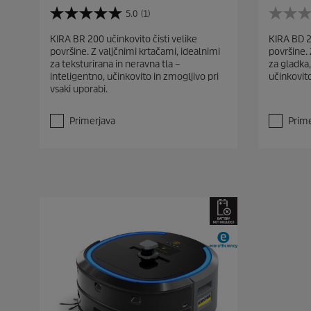
5.0
(1)
5
0
.
.
KIRA BR 200 učinkovito čisti velike
KIRA BD 20
0
0
površine. Z valjčnimi krtačami, idealnimi
površine. 
o
o
za teksturirana in neravna tla –
za gladka,
d
d
inteligentno, učinkovito in zmogljivo pri
učinkovito
5
5
vsaki uporabi.
z
z
v
v
e
e
Primerjava
Prime
z
z
d
d
i
i
c
c
.
.
1
o
c
e
n
a