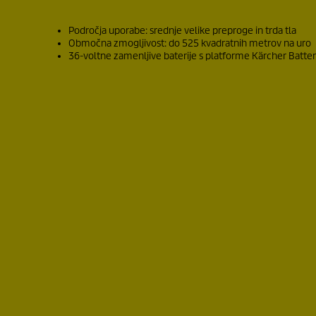
Področja uporabe: srednje velike preproge in trda tla
Območna zmogljivost: do 525 kvadratnih metrov na uro
36-voltne zamenljive baterije s platforme Kärcher Batt