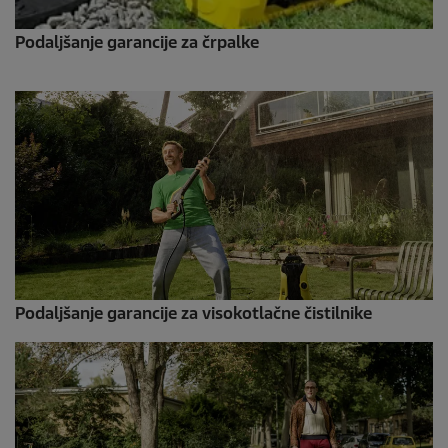
Podaljšanje garancije za črpalke
Podaljšanje garancije za visokotlačne čistilnike