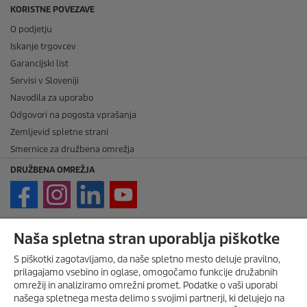
KORISTNE POVEZAVE
O podjetju
Iskanje trgovcev
Garancijski list
Servisi v Sloveniji
Navodila za uporabo
Odgovori na pogosta vprašanja
Zemljevid spletne strani
Smernice za družbena omrežja
DRUŽBENA OMREŽJA
PRAVNE ZADEVE
Naša spletna stran uporablja piškotke
Imprint
S piškotki zagotavljamo, da naše spletno mesto deluje pravilno,
Avtorske pravice
prilagajamo vsebino in oglase, omogočamo funkcije družabnih
omrežij in analiziramo omrežni promet. Podatke o vaši uporabi
Zavrnitev odgovornosti
našega spletnega mesta delimo s svojimi partnerji, ki delujejo na
Pravila nagradne igre