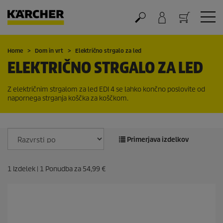
Nakupovalna košarica
Home
Dom in vrt
Električno strgalo za led
ELEKTRIČNO STRGALO ZA LED
Z električnim strgalom za led EDI 4 se lahko končno poslovite od
napornega strganja koščka za koščkom.
Primerjava izdelkov
1
Izdelek |
1
Ponudba za
54,99 €