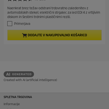
4
r
.
Naenkrat brez težav odstrani trdovratno zaledenitev z
e
6
avtomobilskih stekel: električni strgalec za led EDI 4 z vrtljivim
o
n
diskom in šestimi trdnimi plastičnimi rezili.
d
t
5
Primerjava
p
z
r
v
DODAJTE V NAKUPOVALNO KOŠARICO
e
o
z
d
d
u
i
c
c
t
.
2
p
6
r
0
i
o
c
c
Created with AI (artificial intelligence)
e
e
n
SPLETNA TRGOVINA
Informacije