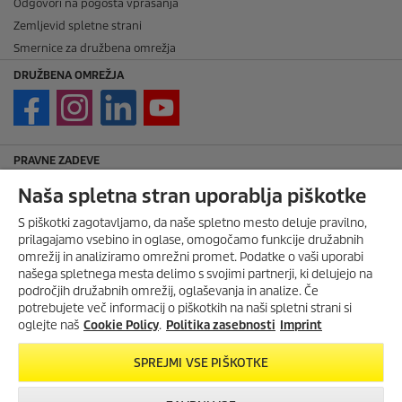
Odgovori na pogosta vprašanja
Zemljevid spletne strani
Smernice za družbena omrežja
DRUŽBENA OMREŽJA
PRAVNE ZADEVE
Imprint
Naša spletna stran uporablja piškotke
Avtorske pravice
S piškotki zagotavljamo, da naše spletno mesto deluje pravilno,
Zavrnitev odgovornosti
prilagajamo vsebino in oglase, omogočamo funkcije družabnih
Pravila nagradne igre
omrežij in analiziramo omrežni promet. Podatke o vaši uporabi
našega spletnega mesta delimo s svojimi partnerji, ki delujejo na
Politika zasebnosti
področjih družabnih omrežij, oglaševanja in analize. Če
Politika piškotkov
potrebujete več informacij o piškotkih na naši spletni strani si
Splošni pogoji za najem strojev
oglejte naš
Cookie Policy
.
Politika zasebnosti
Imprint
Splošni pogoji poslovanja
SPREJMI VSE PIŠKOTKE