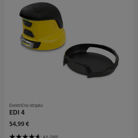
Električno strgalo
EDI 4
C
54,99 €
u
r
4.6
(260)