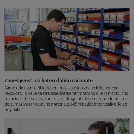
Zanesljivost, na katero lahko računate
Samo originalni deli Kärcher imajo splošno znano Kärcherjevo
kakovost. To velja za stranske ščetke ter motorno olje in hidravlično
tekočino – ter seveda tudi za vse druge obrabne dele, nadomestne
dele, maziva ter delovne materiale. Nič ni boljše in zanesljivejše od
originala.