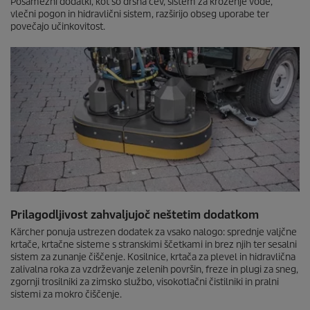
Posamezni dodatki, kot so drsna cev, sistem za kroženje vode,
vlečni pogon in hidravlični sistem, razširijo obseg uporabe ter
povečajo učinkovitost.
Prilagodljivost zahvaljujoč neštetim dodatkom
Kärcher ponuja ustrezen dodatek za vsako nalogo: sprednje valjčne
krtače, krtačne sisteme s stranskimi ščetkami in brez njih ter sesalni
sistem za zunanje čiščenje. Kosilnice, krtača za plevel in hidravlična
zalivalna roka za vzdrževanje zelenih površin, freze in plugi za sneg,
zgornji trosilniki za zimsko službo, visokotlačni čistilniki in pralni
sistemi za mokro čiščenje.