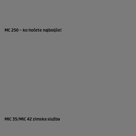
0
s
MC 250 – ko hočete najboljše!
e
c
o
n
d
s
o
f
0
s
e
c
o
n
d
s
0
s
MIC 35/MIC 42 zimska služba
e
c
o