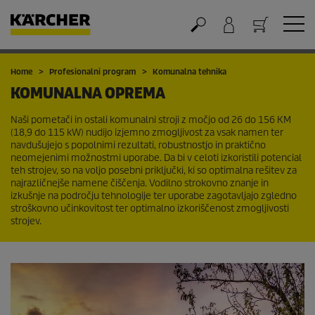
Nakupovalna košarica
Home
Profesionalni program
Komunalna tehnika
KOMUNALNA OPREMA
Naši pometači in ostali komunalni stroji z močjo od 26 do 156 KM
(18,9 do 115 kW) nudijo izjemno zmogljivost za vsak namen ter
navdušujejo s popolnimi rezultati, robustnostjo in praktično
neomejenimi možnostmi uporabe. Da bi v celoti izkoristili potencial
teh strojev, so na voljo posebni priključki, ki so optimalna rešitev za
najrazličnejše namene čiščenja. Vodilno strokovno znanje in
izkušnje na področju tehnologije ter uporabe zagotavljajo zgledno
stroškovno učinkovitost ter optimalno izkoriščenost zmogljivosti
strojev.