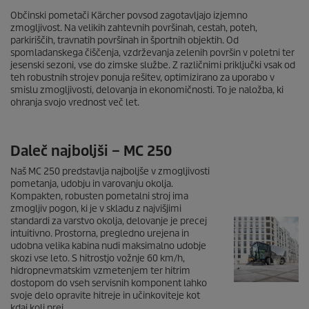
Občinski pometači Kärcher povsod zagotavljajo izjemno
zmogljivost. Na velikih zahtevnih površinah, cestah, poteh,
parkiriščih, travnatih površinah in športnih objektih. Od
spomladanskega čiščenja, vzdrževanja zelenih površin v poletni ter
jesenski sezoni, vse do zimske službe. Z različnimi priključki vsak od
teh robustnih strojev ponuja rešitev, optimizirano za uporabo v
smislu zmogljivosti, delovanja in ekonomičnosti. To je naložba, ki
ohranja svojo vrednost več let.
Daleč najboljši – MC 250
Naš MC 250 predstavlja najboljše v zmogljivosti
pometanja, udobju in varovanju okolja.
Kompakten, robusten pometalni stroj ima
zmogljiv pogon, ki je v skladu z najvišjimi
standardi za varstvo okolja, delovanje je precej
intuitivno. Prostorna, pregledno urejena in
udobna velika kabina nudi maksimalno udobje
skozi vse leto. S hitrostjo vožnje 60 km/h,
hidropnevmatskim vzmetenjem ter hitrim
dostopom do vseh servisnih komponent lahko
svoje delo opravite hitreje in učinkoviteje kot
kdaj koli prej.