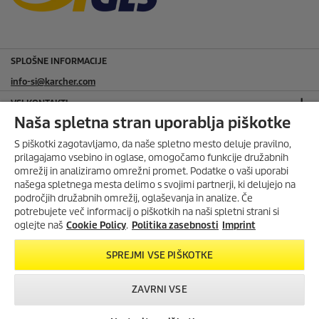
SPLOŠNE INFORMACIJE
info-si@karcher.com
VSI KONTAKTI
Naša spletna stran uporablja piškotke
PODATKI O PODJETJU
S piškotki zagotavljamo, da naše spletno mesto deluje pravilno,
KÄRCHER LJUBLJANA
prilagajamo vsebino in oglase, omogočamo funkcije družabnih
omrežij in analiziramo omrežni promet. Podatke o vaši uporabi
KÄRCHER KOPER
našega spletnega mesta delimo s svojimi partnerji, ki delujejo na
področjih družabnih omrežij, oglaševanja in analize. Če
KARCHER MURSKA SOBOTA
potrebujete več informacij o piškotkih na naši spletni strani si
KÄRCHER MARIBOR
oglejte naš
Cookie Policy
.
Politika zasebnosti
Imprint
KORISTNE POVEZAVE
SPREJMI VSE PIŠKOTKE
O podjetju
Iskanje trgovcev
ZAVRNI VSE
Garancijski list