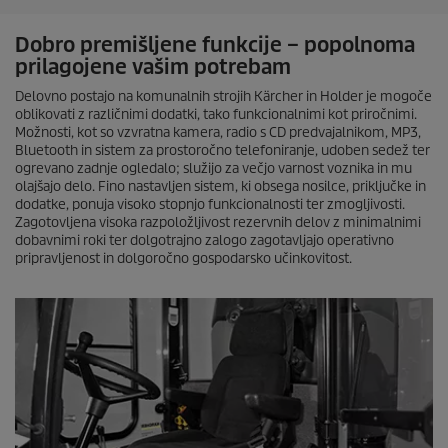
n
d
s
Dobro premišljene funkcije – popolnoma
o
prilagojene vašim potrebam
f
0
Delovno postajo na komunalnih strojih Kärcher in Holder je mogoče
s
oblikovati z različnimi dodatki, tako funkcionalnimi kot priročnimi.
e
c
Možnosti, kot so vzvratna kamera, radio s CD predvajalnikom, MP3,
o
Bluetooth in sistem za prostoročno telefoniranje, udoben sedež ter
n
ogrevano zadnje ogledalo; služijo za večjo varnost voznika in mu
d
olajšajo delo. Fino nastavljen sistem, ki obsega nosilce, priključke in
s
dodatke, ponuja visoko stopnjo funkcionalnosti ter zmogljivosti.
Zagotovljena visoka razpoložljivost rezervnih delov z minimalnimi
dobavnimi roki ter dolgotrajno zalogo zagotavljajo operativno
pripravljenost in dolgoročno gospodarsko učinkovitost.