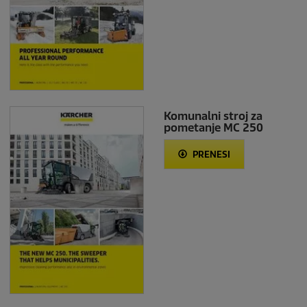
Komunalni stroj za
pometanje MC 250
PRENESI