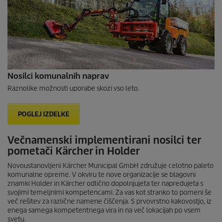
Nosilci komunalnih naprav
Raznolike možnosti uporabe skozi vso leto.
POGLEJ IZDELKE
Večnamenski implementirani nosilci ter
pometači Kärcher in Holder
Novoustanovljeni Kärcher Municipal GmbH združuje celotno paleto
komunalne opreme. V okviru te nove organizacije se blagovni
znamki Holder in Kärcher odlično dopolnjujeta ter napredujeta s
svojimi temeljnimi kompetencami. Za vas kot stranko to pomeni še
več rešitev za različne namene čiščenja. S prvovrstno kakovostjo, iz
enega samega kompetentnega vira in na več lokacijah po vsem
svetu.