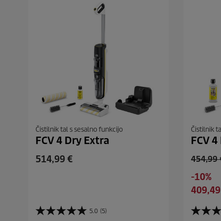
Čistilnik tal s sesalno funkcijo
Čistilnik t
FCV 4 Dry Extra
FCV 4 
C
514,99 €
O
454,99 
u
l
S
-10%
r
d
a
C
409,49
r
p
v
u
e
r
i
r
5.0
(5)
n
o
5
4
n