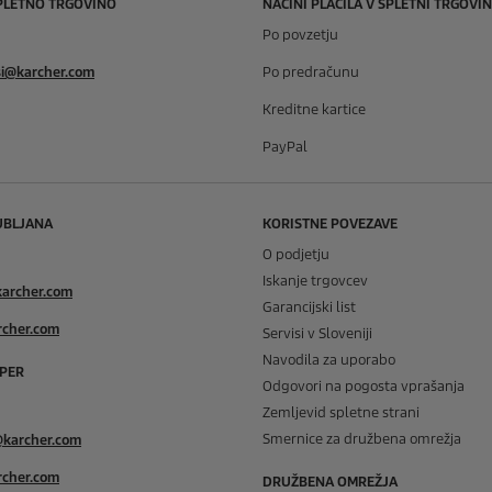
PLETNO TRGOVINO
NAČINI PLAČILA V SPLETNI TRGOVIN
Po povzetju
si@karcher.com
Po predračunu
Kreditne kartice
PayPal
UBLJANA
KORISTNE POVEZAVE
O podjetju
Iskanje trgovcev
karcher.com
Garancijski list
rcher.com
Servisi v Sloveniji
Navodila za uporabo
PER
Odgovori na pogosta vprašanja
Zemljevid spletne strani
Smernice za družbena omrežja
@karcher.com
rcher.com
DRUŽBENA OMREŽJA