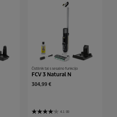
Čistilnik tal s sesalno funkcijo
FCV 3 Natural N
C
304,99 €
u
r
r
e
4.1
(8)
n
4