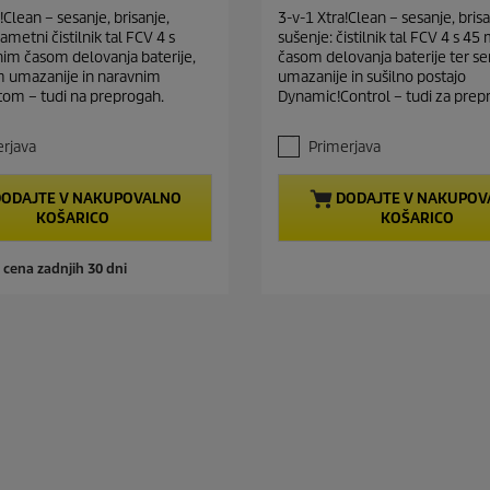
t
.
!Clean – sesanje, brisanje,
3-v-1 Xtra!Clean – sesanje, brisa
8
p
ametni čistilnik tal FCV 4 s
sušenje: čistilnik tal FCV 4 s 4
o
r
im časom delovanja baterije,
časom delovanja baterije ter s
d
o
 umazanije in naravnim
umazanije in sušilno postajo
5
om – tudi na preprogah.
Dynamic!Control – tudi za prep
d
z
u
v
e
rjava
c
Primerjava
z
t
d
p
ODAJTE V NAKUPOVALNO
DODAJTE V NAKUPOV
i
KOŠARICO
KOŠARICO
r
c
.
i
4
c
a cena zadnjih 30 dni
1
e
o
c
e
n