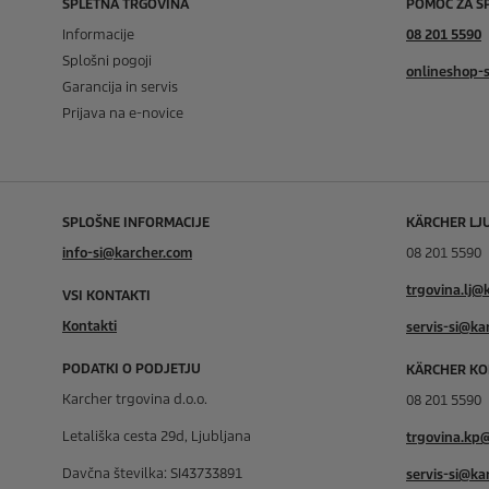
SPLETNA TRGOVINA
POMOČ ZA S
Informacije
08 201 5590
Splošni pogoji
onlineshop-
Garancija in servis
Prijava na e-novice
SPLOŠNE INFORMACIJE
KÄRCHER LJ
info-si@karcher.com
08 201 5590
trgovina.lj@
VSI KONTAKTI
Kontakti
servis-si@ka
PODATKI O PODJETJU
KÄRCHER KO
Karcher trgovina d.o.o.
08 201 5590
Letališka cesta 29d, Ljubljana
trgovina.kp
Davčna številka: SI43733891
servis-si@ka