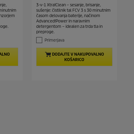
t
.
nje,
3-v-1 Xtra!Clean – sesanje, brisanje,
1
p
5 minutnim
sušenje: čistilnik tal FCV 3 s 30 minutnim
o
r
enzorjem
časom delovanja baterije, načinom
d
o
Advanced!Power in naravnim
5
roge.
detergentom – idealen za trda tla in
d
z
preproge.
u
v
e
c
Primerjava
z
t
d
p
ALNO
DODAJTE V NAKUPOVALNO
i
KOŠARICO
r
c
.
i
8
c
o
e
c
e
n