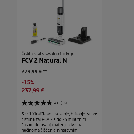
Čistilnik tal s sesalno funkcijo
FCV 2 Natural N
O
279,99 € **
l
S
-15%
d
a
C
237,99 €
p
v
u
r
i
r
4.6
(16)
o
4
n
r
d
.
g
3-v-1 Xtra!Clean – sesanje, brisanje, suho:
e
6
u
čistilnik tal FCV 2 z do 25 minutnim
o
n
c
časom delovanja baterije, dvema
d
t
t
načinoma čiščenja in naravnim
5