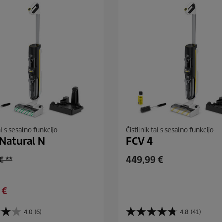
al s sesalno funkcijo
Čistilnik tal s sesalno funkcijo
Natural N
FCV 4
C
449,99 €
€ **
u
r
 €
r
e
4.0
(6)
4.8
(41)
n
4