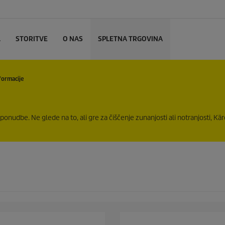
L
STORITVE
O NAS
SPLETNA TRGOVINA
formacije
nudbe. Ne glede na to, ali gre za čiščenje zunanjosti ali notranjosti, Kä