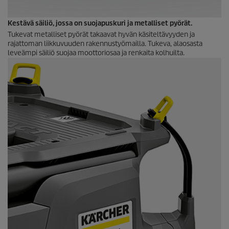
Kestävä säiliö, jossa on suojapuskuri ja metalliset pyörät.
Tukevat metalliset pyörät takaavat hyvän käsiteltävyyden ja
rajattoman liikkuvuuden rakennustyömailla. Tukeva, alaosasta
leveämpi säiliö suojaa moottoriosaa ja renkaita kolhuilta.