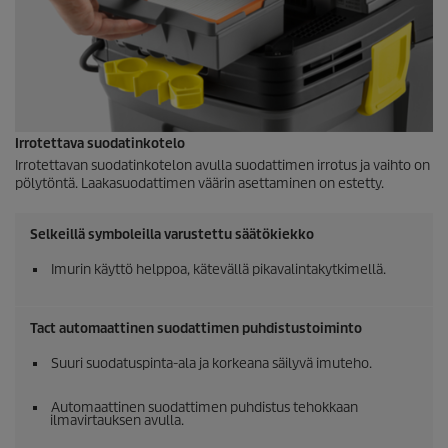
Irrotettava suodatinkotelo
Irrotettavan suodatinkotelon avulla suodattimen irrotus ja vaihto on
pölytöntä. Laakasuodattimen väärin asettaminen on estetty.
Selkeillä symboleilla varustettu säätökiekko
Imurin käyttö helppoa, kätevällä pikavalintakytkimellä.
Tact automaattinen suodattimen puhdistustoiminto
Suuri suodatuspinta-ala ja korkeana säilyvä imuteho.
Automaattinen suodattimen puhdistus tehokkaan
ilmavirtauksen avulla.