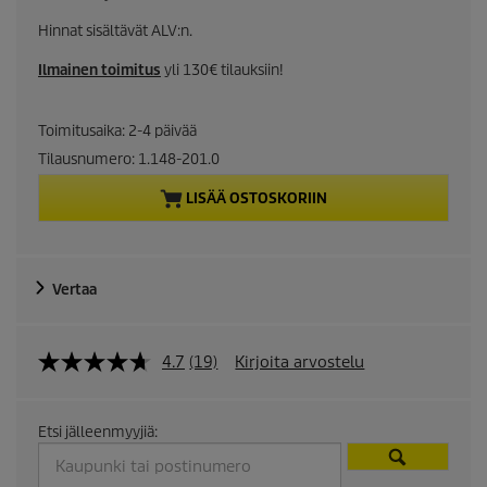
u
Hinnat sisältävät ALV:n.
r
Ilmainen toimitus
yli 130€ tilauksiin!
r
Toimitusaika: 2-4 päivää
e
Tilausnumero:
1.148-201.0
n
LISÄÄ OSTOSKORIIN
t
p
Vertaa
r
4.7
(19)
Kirjoita arvostelu
o
d
Etsi jälleenmyyjiä:
u