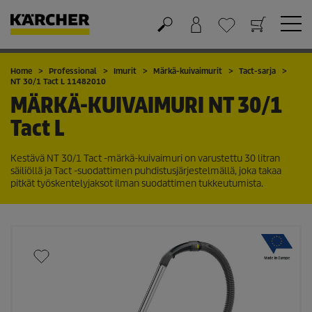
Ostoskori
Suosikit
Home
Professional
Imurit
Märkä-kuivaimurit
Tact-sarja
NT 30/1 Tact L 11482010
MÄRKÄ-KUIVAIMURI
NT 30/1
Tact L
Kestävä NT 30/1 Tact -märkä-kuivaimuri on varustettu 30 litran
säiliöllä ja Tact -suodattimen puhdistusjärjestelmällä, joka takaa
pitkät työskentelyjaksot ilman suodattimen tukkeutumista.