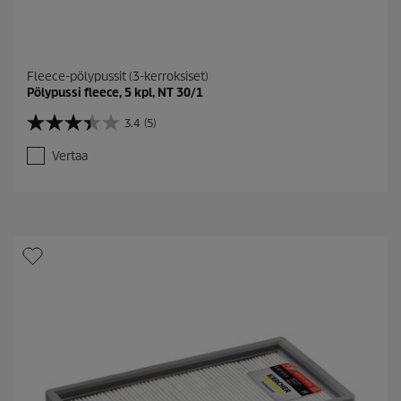
Fleece-pölypussit (3-kerroksiset)
Pölypussi fleece, 5 kpl, NT 30/1
3.4
(5)
3
.
Vertaa
4
/
5
t
ä
h
t
e
ä
.
5
a
r
v
o