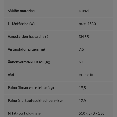
Säiliön materiaali
Muovi
Liitäntäteho (W)
max. 1380
Varusteiden halkaisija ( )
DN 35
Virtajohdon pituus (m)
7,5
Äänenvoimakkuus (dB(A))
69
Väri
Antrasiitti
Paino (ilman varusteita) (kg)
13,5
Paino (sis. tuotepakkauksen) (kg)
17,9
Mitat (p x l x k) (mm)
560 x 370 x 580