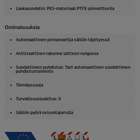
Laakasuodatin: PES-materiaali PTFE-pinnoitteella
Ominaisuuksia
Automaattinen pinnanvartija säiliön täyttyessä
Antistaattinen rakenne laitteen rungossa
Suodattimen puhdistus: Tact automaattinen suodattimen
puhdistustoiminto
Törmäyssuoja
Turvallisuusluokitus: II
Säiliön pyörä seisontajarrulla