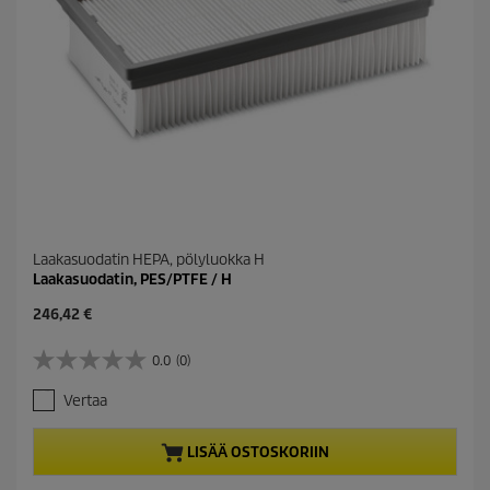
s
t
e
l
u
a
Laakasuodatin HEPA, pölyluokka H
Laakasuodatin, PES/PTFE / H
C
246,42 €
u
r
0.0
(0)
0
r
.
e
Vertaa
0
n
/
t
5
p
LISÄÄ OSTOSKORIIN
t
r
ä