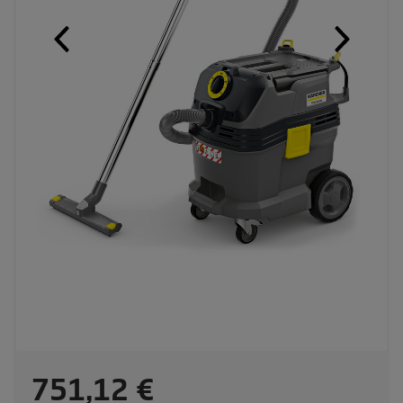
C
751,12 €