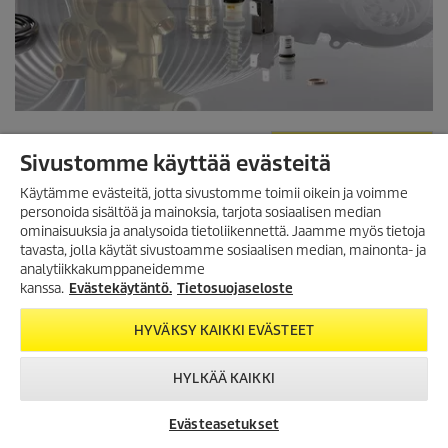
VARAOSAHAKUUN
Sivustomme käyttää evästeitä
Käytämme evästeitä, jotta sivustomme toimii oikein ja voimme
personoida sisältöä ja mainoksia, tarjota sosiaalisen median
ominaisuuksia ja analysoida tietoliikennettä. Jaamme myös tietoja
TILAA UUTISKIRJE!
tavasta, jolla käytät sivustoamme sosiaalisen median, mainonta- ja
analytiikkakumppaneidemme
Tilaa uutiskirjeemme, ja saat
seuraavasta ostosta 10%
kanssa.
Evästekäytäntö.
Tietosuojaseloste
alennuksen
verkkokaupassamme.
HYVÄKSY KAIKKI EVÄSTEET
TILAA UUTISKIRJE
HYLKÄÄ KAIKKI
Evästeasetukset