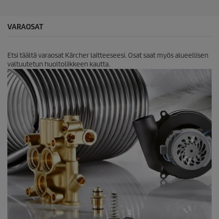
9
a
r
VARAOSAT
v
o
s
Etsi täältä varaosat Kärcher laitteeseesi. Osat saat myös alueellisen
t
valtuutetun huoltoliikkeen kautta.
e
l
u
a