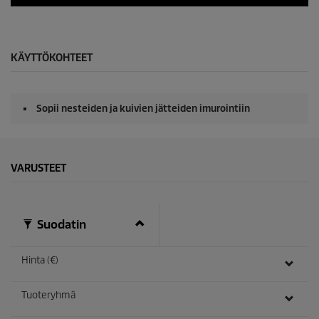
n
0
d
s
s
e
k
u
KÄYTTÖKOHTEET
n
t
e
j
Sopii nesteiden ja kuivien jätteiden imurointiin
a
/
0
s
e
VARUSTEET
k
u
n
t
e
Suodatin
j
a
Hinta (€)
Tuoteryhmä