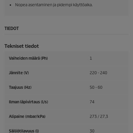
Nopea asentaminen ja pidempi käyttöaika.
TIEDOT
Tekniset tiedot
Vaiheiden määrä (Ph)
1
Jännite (V)
220 - 240
Taajuus (
Hz
)
50 - 60
Ilman läpivirtaus (l/s)
74
Alipaine (mbar/kPa)
273 / 27,3
Säiliötilavuus (l)
30