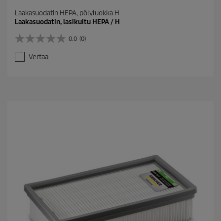
Laakasuodatin HEPA, pölyluokka H
Laakasuodatin, lasikuitu HEPA / H
0.0
(0)
0
.
Vertaa
0
/
5
t
ä
h
t
e
ä
.