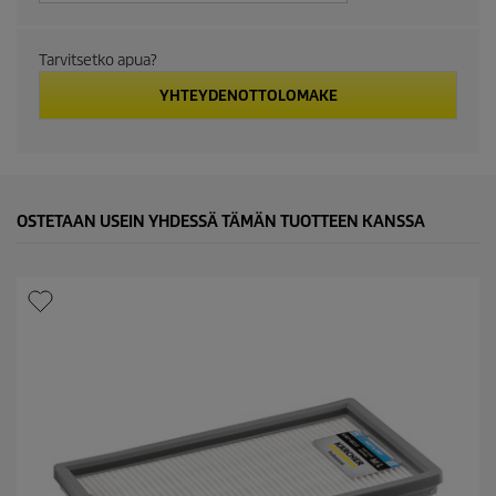
c
Tarvitsetko apua?
t
YHTEYDENOTTOLOMAKE
p
r
i
OSTETAAN USEIN YHDESSÄ TÄMÄN TUOTTEEN KANSSA
c
e