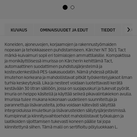
h
d
t
u
e
c
ä
t
.
p
2
r
KUVAUS
OMINAISUUDET JA EDUT
TIEDOT
LAT
a
i
r
c
v
Koneiden, ajoneuvojen, korjaamojen ja rakennustyömaiden
e
o
nopeaan ja tehokkaaseen puhdistamiseen. Kärcher NT 30/1 Tact
s
märkä-kuivaimuri sopii eri toimialojen ammattilaisille. Kompaktissa
t
ja monikäyttöisessä imurissa on Kärcherin kehittämä Tact,
e
automaattinen suodattimen puhdistusjärjestelmä ja
l
kosteudenkestävä PES-laakasuodatin. Nämä yhdessä pitävät
u
imutehon korkeana ja mahdollistavat pitkät työskentelyjaksot ilman
a
turhia keskeytyksiä. Lika ja nesteet voidaan luotettavasti kerätä
kestävään 30 litran säiliöön, jossa on suojapuskuri ja tukevat pyörät.
Imuria on helppo käsitellä ja käyttää selkeä pikavalintakiekon avulla.
Imurissa tulee mukana kokonaan uudelleen suunniteltuja ja
parannettuja lisävarusteita, jotka voidaan kätevästi säilyttää
integroiduissa imuletkun ja lisävarusteiden säilytysjärjestelmissä.
Kumipinnat ja kiinnitysvaihtoehdot mahdollistavat työkalujen ja
laatikoiden sijoittamisen tukevasti koneen päälle tai jopa
kiinnitettynä siihen. Tämä malli on sertifioitu pölyluokkaan L.