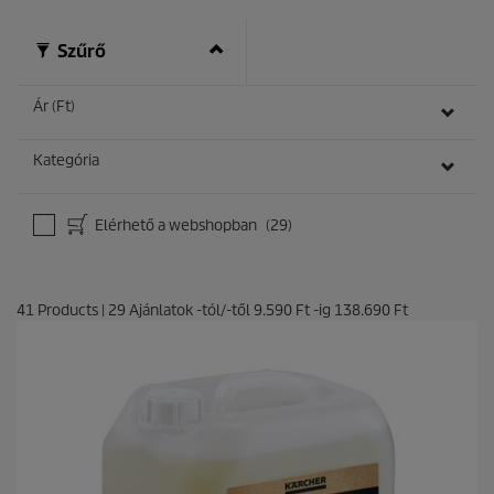
b
ó
Szűrő
l
.
Ár (Ft)
Kategória
Elérhető a webshopban
(29)
41
Products
|
29
Ajánlatok -tól/-től
9.590 Ft
-ig
138.690 Ft