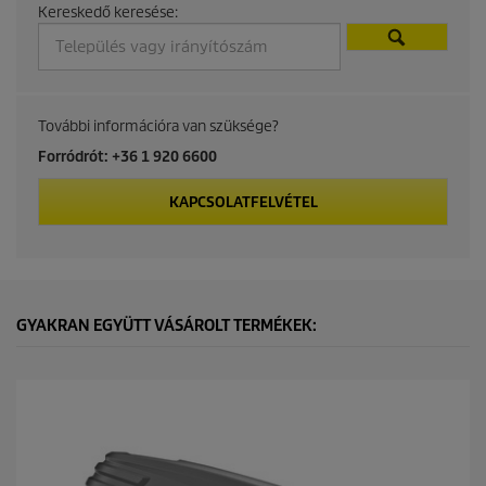
Kereskedő keresése:
c
t
p
További információra van szüksége?
r
Forródrót: +36 1 920 6600
i
KAPCSOLATFELVÉTEL
c
e
GYAKRAN EGYÜTT VÁSÁROLT TERMÉKEK: