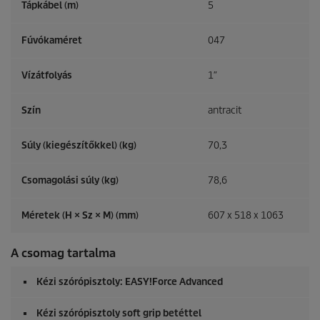
Tápkábel (m)
5
Fúvókaméret
047
Vízátfolyás
1″
Szín
antracit
Súly (kiegészítőkkel) (kg)
70,3
Csomagolási súly (kg)
78,6
Méretek (H × Sz × M) (mm)
607 x 518 x 1063
A csomag tartalma
Kézi szórópisztoly:
EASY!Force
Advanced
Kézi szórópisztoly soft grip betéttel