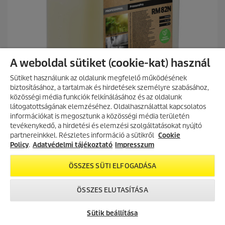
A weboldal sütiket (cookie-kat) használ
Sütiket használunk az oldalunk megfelelő működésének
biztosításához, a tartalmak és hirdetések személyre szabásához,
közösségi média funkciók felkínálásához és az oldalunk
látogatottságának elemzéséhez. Oldalhasználattal kapcsolatos
információkat is megosztunk a közösségi média területén
AKCIÓS TERMÉKEK
tevékenykedő, a hirdetési és elemzési szolgáltatásokat nyújtó
Magas nyomás
partnereinkkel. Részletes információ a sütikről
Fedezd fel folyamatosan frissülő
Cookie
PressurePro Természetes aktív tisztítószer, lúgos RM 82N,
akciós kínálatunkat, és találd meg
Policy
.
Adatvédelmi tájékoztató
Impresszum
10l
a legjobb ajánlatokat.
ÖSSZES SÜTI ELFOGADÁSA
C
25.390 Ft
AKCIÓK MEGTEKINTÉSE
u
r
0.0
(0)
ÖSSZES ELUTASÍTÁSA
0
r
.
e
Összehasonlítás
0
n
Sütik beállítása
a
t