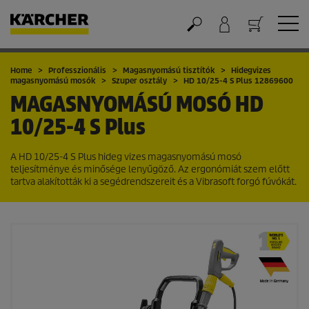
Kosár
Home
Professzionális
Magasnyomású tisztítók
Hidegvizes
magasnyomású mosók
Szuper osztály
HD 10/25-4 S Plus 12869600
MAGASNYOMÁSÚ MOSÓ
HD
10/25-4 S Plus
A HD 10/25-4 S Plus hideg vizes magasnyomású mosó
teljesítménye és minősége lenyűgöző. Az ergonómiát szem előtt
tartva alakították ki a segédrendszereit és a Vibrasoft forgó fúvókát.