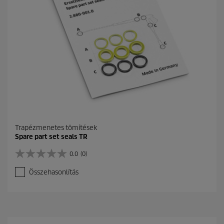
Trapézmenetes tömítések
Spare part set seals TR
0.0
(0)
0
.
Összehasonlítás
0
a
z
e
l
é