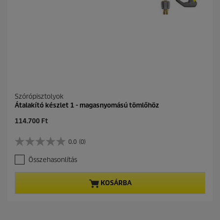
ó
l
.
Szórópisztolyok
Átalakító készlet 1 - magasnyomású tömlőhöz
C
114.700 Ft
u
r
0.0
(0)
0
r
.
e
Összehasonlítás
0
n
a
t
z
p
KOSÁRBA
e
r
l
o
é
d
r
u