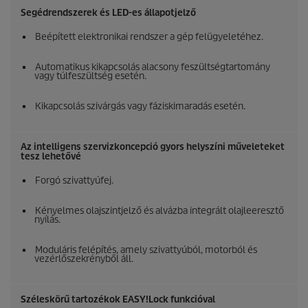
Segédrendszerek és LED-es állapotjelző
Beépített elektronikai rendszer a gép felügyeletéhez.
Automatikus kikapcsolás alacsony feszültségtartomány
vagy túlfeszültség esetén.
Kikapcsolás szivárgás vagy fáziskimaradás esetén.
Az intelligens szervizkoncepció gyors helyszíni műveleteket
tesz lehetővé
Forgó szivattyúfej.
Kényelmes olajszintjelző és alvázba integrált olajleeresztő
nyílás.
Moduláris felépítés, amely szivattyúból, motorból és
vezérlőszekrényből áll.
Széleskörű tartozékok
EASY!Lock
funkcióval