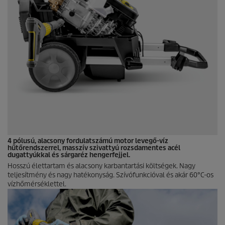
4 pólusú, alacsony fordulatszámú motor levegő-víz
hűtőrendszerrel, masszív szivattyú rozsdamentes acél
dugattyúkkal és sárgaréz hengerfejjel.
Hosszú élettartam és alacsony karbantartási költségek. Nagy
teljesítmény és nagy hatékonyság. Szívófunkcióval és akár 60°C-os
vízhőmérséklettel.