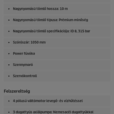
Nagynyomású tömlő hossza: 10 m
Nagynyomású tömlő típusa: Prémium minőség
Nagynyomású tömlő specifikációja: ID 8, 315 bar
Szórószár: 1050 mm
Power fúvóka
Szennymaró
Szervókontroll
Felszereltség
4 pólusú váltómotor levegő- és vízhűtéssel
3 dugattyús axiálpumpa: Nemesacél dugattyúkkal