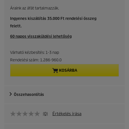
u
Áraink az áfát tartalmazzák.
r
Ingyenes kiszállítás 35.000 Ft rendelési összeg
felett.
r
60 napos visszaküldési lehetőség
e
n
Várható kézbesítés: 1-3 nap
Rendelési szám:
1.286-960.0
t
KOSÁRBA
p
r
Összehasonlítás
o
d
(0)
Értékelés írása
u