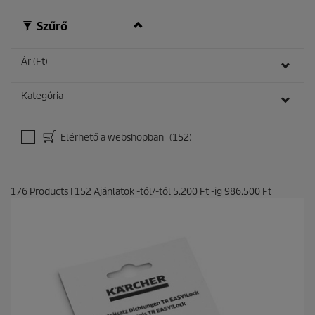
Szűrő
Ár (Ft)
Kategória
Elérhető a webshopban
(152)
176
Products
|
152
Ajánlatok -tól/-től
5.200 Ft
-ig
986.500 Ft