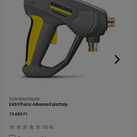
Szórópisztolyok
EASY!Force Advanced pisztoly
C
74.600 Ft
u
r
0.0
(0)
0
r
.
e