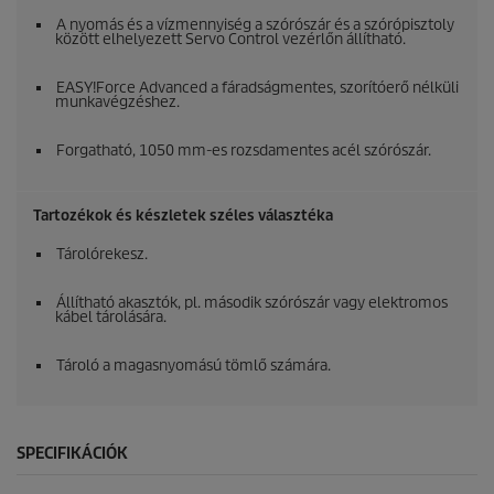
A nyomás és a vízmennyiség a szórószár és a szórópisztoly
között elhelyezett Servo Control vezérlőn állítható.
EASY!Force
Advanced a fáradságmentes, szorítóerő nélküli
munkavégzéshez.
Forgatható, 1050 mm-es rozsdamentes acél szórószár.
Tartozékok és készletek széles választéka
Tárolórekesz.
Állítható akasztók, pl. második szórószár vagy elektromos
kábel tárolására.
Tároló a magasnyomású tömlő számára.
SPECIFIKÁCIÓK