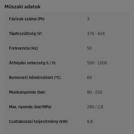
Műszaki adatok
Fázisok száma (Ph)
3
Tápfeszültség (V)
376 - 424
Frekvencia (
Hz
)
50
Átfolyási sebesség (l / h)
500 - 1000
Bemeneti hőmérséklet (°C)
60
Munkanyomás (bar)
80 - 250
Max. nyomás (bar/MPa)
280 / 2,8
Csatlakozási teljesítmény (kW)
8,8