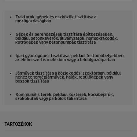
d
s
o
Traktorok, gépek és eszközök tisztítása a
f
mezőgazdaságban
0
s
e
Gépek és berendezések tisztítása építkezéseken,
például betonkeverők, állványzatok, homlokrakodók,
c
kotrógépek vagy betonpumpák tisztítása
o
n
d
Ipari gyártógépek tisztítása, például festőműhelyekben,
s
az élelmiszertermelésben vagy a feldolgozóiparban
Járművek tisztítása a közlekedési szektorban, például
nehéz tehergépjárművek, hajók, repülőgépek vagy
buszok tisztítása
Kommunális terek, például közterek, kocsibejárók,
szökőkutak vagy parkolók takarítása
TARTOZÉKOK