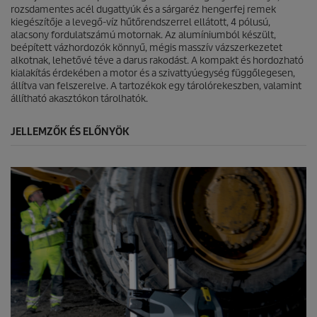
rozsdamentes acél dugattyúk és a sárgaréz hengerfej remek
kiegészítője a levegő-víz hűtőrendszerrel ellátott, 4 pólusú,
alacsony fordulatszámú motornak. Az alumíniumból készült,
beépített vázhordozók könnyű, mégis masszív vázszerkezetet
alkotnak, lehetővé téve a darus rakodást. A kompakt és hordozható
kialakítás érdekében a motor és a szivattyúegység függőlegesen,
állítva van felszerelve. A tartozékok egy tárolórekeszben, valamint
állítható akasztókon tárolhatók.
JELLEMZŐK ÉS ELŐNYÖK