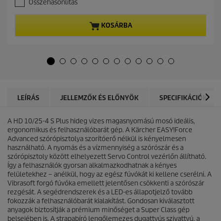
Összehasonlítás
0
n
a
t
z
p
KOSÁRBA
e
r
l
o
é
d
r
u
h
c
e
t
t
p
ő
r
LEÍRÁS
JELLEMZŐK ÉS ELŐNYÖK
SPECIFIKÁCIÓK
5
i
c
c
s
A HD 10/25-4 S Plus hideg vizes magasnyomású mosó ideális,
e
i
ergonomikus és felhasználóbarát gép. A Kärcher
EASY!Force
l
Advanced szórópisztolya szorítóerő nélkül is kényelmesen
l
használható. A nyomás és a vízmennyiség a szórószár és a
a
szórópisztoly között elhelyezett Servo Control vezérlőn állítható.
g
Így a felhasználók gyorsan alkalmazkodhatnak a kényes
b
felületekhez – anélkül, hogy az egész fúvókát ki kellene cserélni. A
ó
Vibrasoft forgó fúvóka emellett jelentősen csökkenti a szórószár
l
rezgésát. A segédrendszerek és a LED-es állapotjelző tovább
.
fokozzák a felhasználóbarát kialakítást. Gondosan kiválasztott
anyagok biztosítják a prémium minőséget a Super Class gép
belsejében is. A strapabíró lengőlemezes dugattyús szivattyú, a