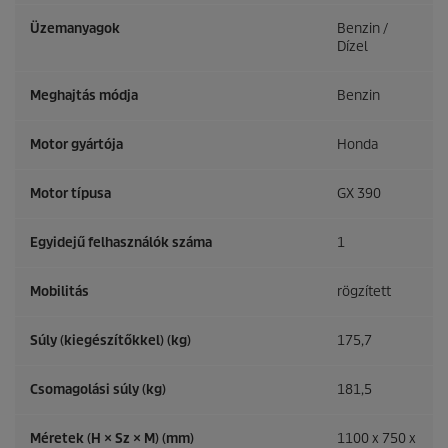
Üzemanyagok
Benzin /
Dízel
Meghajtás módja
Benzin
Motor gyártója
Honda
Motor típusa
GX 390
Egyidejű felhasználók száma
1
Mobilitás
rögzített
Súly (kiegészítőkkel) (kg)
175,7
Csomagolási súly (kg)
181,5
Méretek (H × Sz × M) (mm)
1100 x 750 x