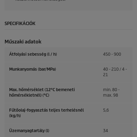
SPECIFIKÁCIÓK
Műszaki adatok
Átfolyási sebesség (l / h)
450 - 900
Munkanyomás (bar/MPa)
40 - 210 / 4 -
21
Max. hőmérséklet (12°C bemeneti
min. 80 -
hőmérsékletnél) (°C)
max. 98
Fűtőolaj-fogyasztás teljes terhelésnél
5,6
(kg/h)
Üzemanyagtartály (l)
34