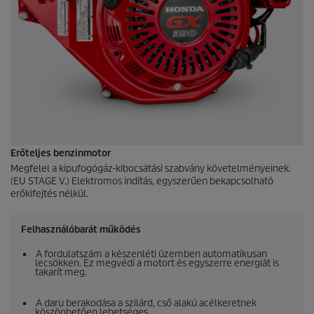
Erőteljes benzinmotor
Megfelel a kipufogógáz-kibocsátási szabvány követelményeinek.
(EU STAGE V.) Elektromos indítás, egyszerűen bekapcsolható
erőkifejtés nélkül.
Felhasználóbarát működés
A fordulatszám a készenléti üzemben automatikusan
lecsökken. Ez megvédi a motort és egyszerre energiát is
takarít meg.
A daru berakodása a szilárd, cső alakú acélkeretnek
köszönhetően lehetséges.