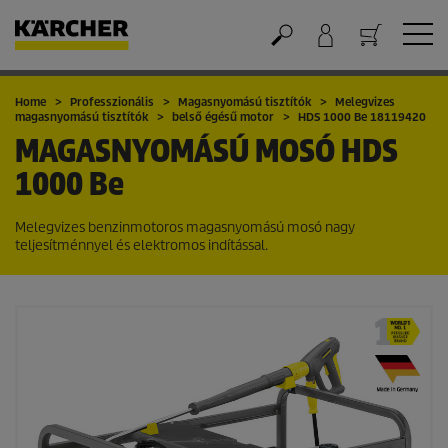
Kosár
Home
Professzionális
Magasnyomású tisztítók
Melegvizes
magasnyomású tisztítók
belső égésű motor
HDS 1000 Be 18119420
MAGASNYOMÁSÚ MOSÓ
HDS
1000 Be
Melegvizes benzinmotoros magasnyomású mosó nagy
teljesítménnyel és elektromos indítással.