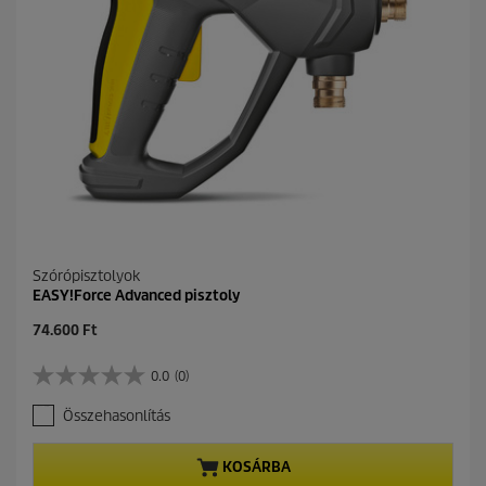
i
l
l
a
g
b
ó
l
.
Szórópisztolyok
EASY!Force Advanced pisztoly
C
74.600 Ft
u
r
0.0
(0)
0
r
.
e
Összehasonlítás
0
n
a
t
z
p
KOSÁRBA
e
r