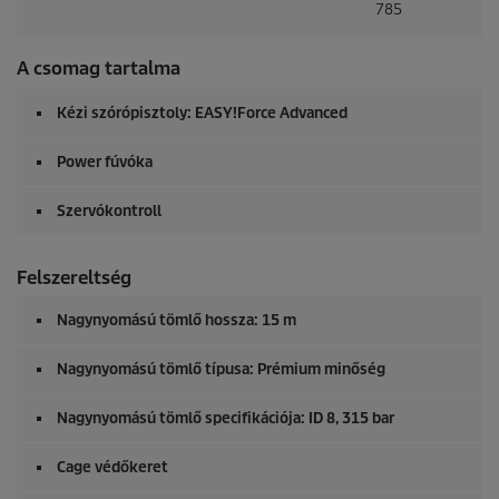
785
A csomag tartalma
Kézi szórópisztoly:
EASY!Force
Advanced
Power fúvóka
Szervókontroll
Felszereltség
Nagynyomású tömlő hossza: 15 m
Nagynyomású tömlő típusa: Prémium minőség
Nagynyomású tömlő specifikációja: ID 8, 315 bar
Cage védőkeret