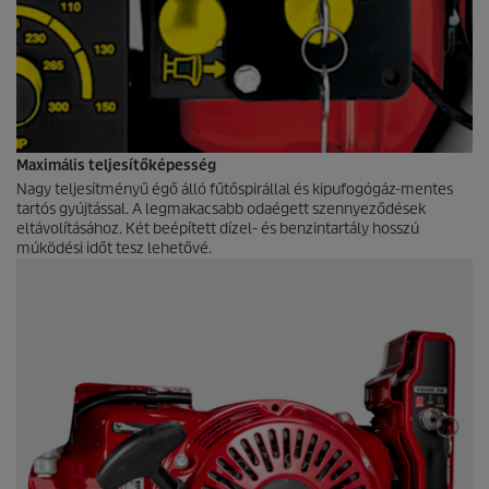
Maximális teljesítőképesség
Nagy teljesítményű égő álló fűtőspirállal és kipufogógáz-mentes
tartós gyújtással. A legmakacsabb odaégett szennyeződések
eltávolításához. Két beépített dízel- és benzintartály hosszú
múködési időt tesz lehetővé.