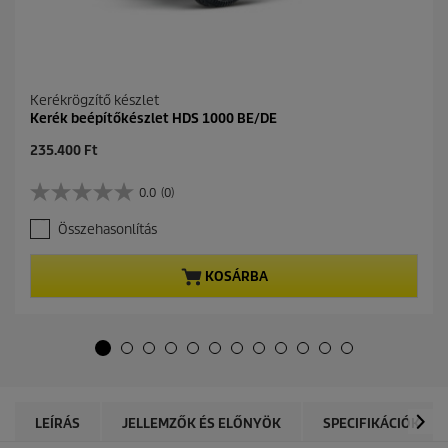
Kerékrögzítő készlet
Kerék beépítőkészlet HDS 1000 BE/DE
C
235.400 Ft
u
r
0.0
(0)
0
r
.
e
Összehasonlítás
0
n
a
t
z
p
KOSÁRBA
e
r
l
o
é
d
r
u
h
c
e
t
t
p
ő
r
LEÍRÁS
JELLEMZŐK ÉS ELŐNYÖK
SPECIFIKÁCIÓK
5
i