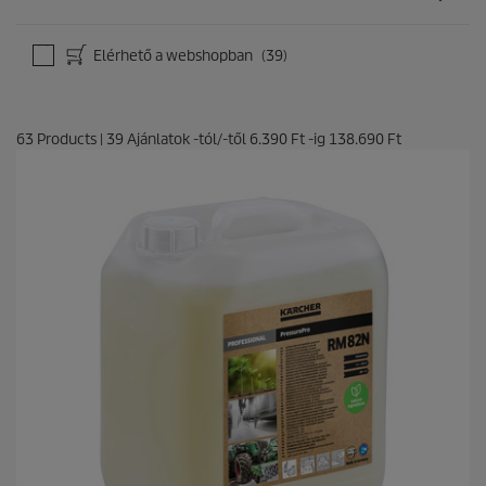
Elérhető a webshopban
(39)
63
Products
|
39
Ajánlatok -tól/-től
6.390 Ft
-ig
138.690 Ft