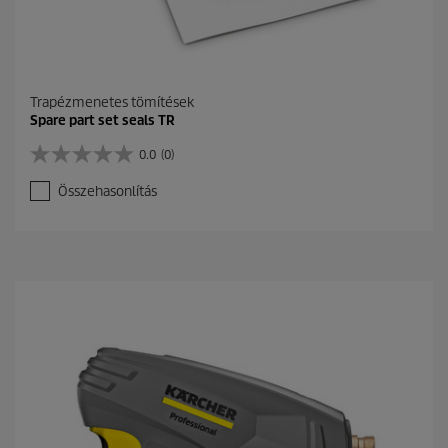
Trapézmenetes tömítések
Spare part set seals TR
0.0
(0)
0
.
Összehasonlítás
0
a
z
e
l
é
r
h
e
t
ő
5
c
s