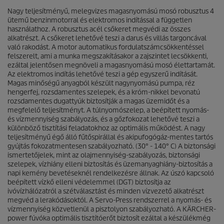
c
c
s
Nagy teljesítményű, melegvizes magasnyomású mosó robusztus 4
e
i
ütemű benzinmotorral és elektromos indítással a független
l
használathoz. A robusztus acél csőkeret megvédi az összes
l
alkatrészt. A csőkeret lehetővé teszi a darus és villás targoncával
a
való rakodást. A motor automatikus fordulatszámcsökkentéssel
g
felszerelt, ami a munka megszakításakor a zajszintet lecsökkenti,
b
ezáltal jelentősen megnöveli a magasnyomású mosó élettartamát.
ó
Az elektromos indítás lehetővé teszi a gép egyszerű indítását.
l
Magas minőségű anyagból készült nagynyomású pumpa, réz
.
hengerfej, rozsdamentes szelepek, és a króm-nikkel bevonatú
rozsdamentes dugattyúk biztosítják a magas üzemidőt és a
megfelelő teljesítményt. A túlnyomószelep, a beépített nyomás-
és vízmennyiség szabályozás, és a gőzfokozat lehetővé teszi a
különböző tisztítási feladatokhoz az optimális működést. A nagy
teljesítményű égő álló fűtőspirállal és akipufogógáz-mentes tartós
gyújtás fokozatmentesen szabályozható. (30° - 140° C) A biztonsági
ismertetőjelek, mint az olajmennyiség-szabályozás, biztonsági
szelepek, vízhiány elleni biztosítás és üzemanyaghiány-biztosítás a
napi kemény bevetéseknél rendelkezésre állnak. Az úszó kapcsoló
beépített vízkő elleni védelemmel (DGT) biztosítja az
ivóvízhálózatról a szétválasztást és minden vízvezető alkatrészt
megvéd a lerakódásoktól. A Servo-Press rendszerrel a nyomás- és
vízmennyiség közvetlenül a pisztolyon szabályozható. A KÄRCHER-
power fúvóka optimális tisztítóerőt biztosít ezáltal a készülékmég