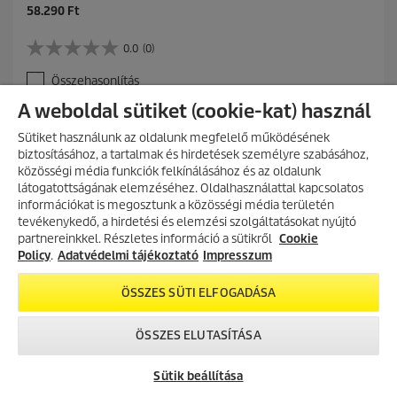
C
58.290 Ft
u
r
0.0
(0)
0
r
.
e
Összehasonlítás
0
n
a
t
A weboldal sütiket (cookie-kat) használ
z
p
KOSÁRBA
e
r
Sütiket használunk az oldalunk megfelelő működésének
l
o
biztosításához, a tartalmak és hirdetések személyre szabásához,
é
d
közösségi média funkciók felkínálásához és az oldalunk
r
u
látogatottságának elemzéséhez. Oldalhasználattal kapcsolatos
h
c
információkat is megosztunk a közösségi média területén
e
t
AKCIÓS TERMÉKEK
tevékenykedő, a hirdetési és elemzési szolgáltatásokat nyújtó
t
p
TOVÁBBI TERMÉKEK (59)
partnereinkkel. Részletes információ a sütikről
Fedezd fel folyamatosan frissülő
Cookie
ő
r
akciós kínálatunkat, és találd meg
Policy
.
Adatvédelmi tájékoztató
Impresszum
5
i
a legjobb ajánlatokat.
c
c
ÖSSZES SÜTI ELFOGADÁSA
s
e
AKCIÓK MEGTEKINTÉSE
i
l
ALKATRÉSZ KERESŐ
ÖSSZES ELUTASÍTÁSA
l
a
g
Sütik beállítása
Találja meg alkatrészeit és azok ábráit a Kärcher
b