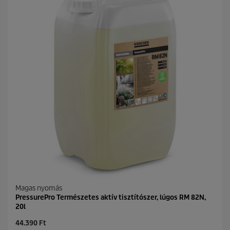
r
5
i
c
c
s
e
i
l
l
a
g
b
ó
l
.
Magas nyomás
PressurePro Természetes aktív tisztítószer, lúgos RM 82N,
20l
C
44.390 Ft