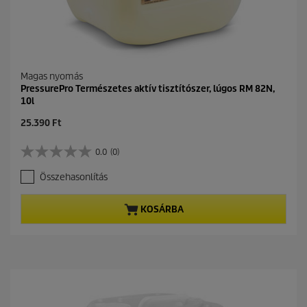
Magas nyomás
PressurePro Természetes aktív tisztítószer, lúgos RM 82N,
10l
C
25.390 Ft
u
r
0.0
(0)
0
r
.
e
Összehasonlítás
0
n
a
t
z
p
KOSÁRBA
e
r
l
o
é
d
r
u
h
c
e
t
t
p
ő