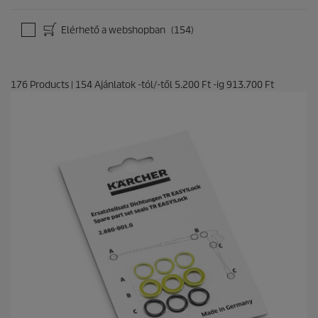
Elérhető a webshopban
(154)
176
Products
|
154
Ajánlatok -tól/-től
5.200 Ft
-ig
913.700 Ft