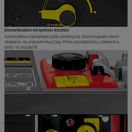
Kiemelkedően kényelmes kezelés
Automatikus égéslekapcsolás vízhiánynál, túlmelegedés elleni
védelem. Az ergonómikus Easy-Press szórópisztoly csökkenti a
tartó- és húzóerőt.