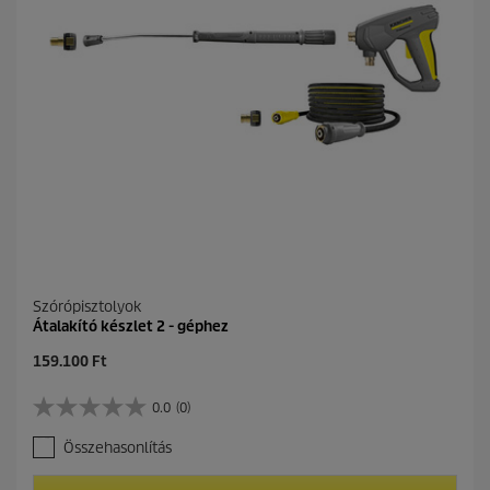
l
l
a
g
b
ó
l
.
Szórópisztolyok
Átalakító készlet 2 - géphez
C
159.100 Ft
u
r
0.0
(0)
0
r
.
e
Összehasonlítás
0
n
a
t