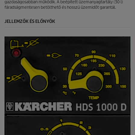
gazdaságosabban működik. A beépített üzemanyagtartály (30 l)
fáradságmentesen betölthető és hosszú üzemidőt garantál.
JELLEMZŐK ÉS ELŐNYÖK