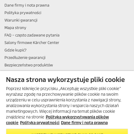
Dane firmy i nota prawna
Polityka prywatności
Warunki gwarancji
Mapa strony
FAQ – często zadawane pytania
Salony firmowe Kärcher Center
Gdzie kupić?
Przedłużenie gwarancji
Bezpieczeństwo produktów
Newsletter Kärcher
Nasza strona wykorzystuje pliki cookie
ADRES
Poprzez kliknięcie przycisku „Akceptuję wszystkie pliki cookie”
BIURO OBSŁUGI KLIENTA
wyrażasz zgodę na przechowywanie plików cookie na swoim
urządzeniu w celu usprawnienia korzystania z nawigacji strony,
OPINIE O EKÄRCHER
analizowania wykorzystania strony i wsparcia naszych działań
marketingowych. Więcej informacji na temat plików cookie
DOSTAWA W EKÄRCHER
znajdziesz na stronie
Polityka wykorzystywania plików
METODY PŁATNOŚCI DOSTĘPNE W EKÄRCHER
cookie
Polityka prywatności
Dane firmy i nota prawna
KÄRCHER W SOCIAL MEDIA