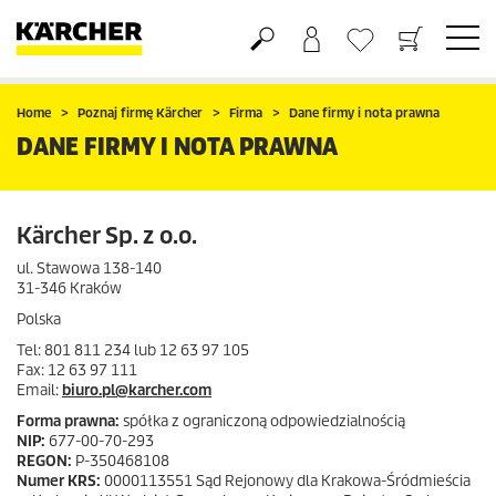
Koszyk
Lista życzeń
Home
Poznaj firmę Kärcher
Firma
Dane firmy i nota prawna
DANE FIRMY I NOTA PRAWNA
Kärcher Sp. z o.o.
ul. Stawowa 138-140
31-346 Kraków
Polska
Tel: 801 811 234 lub 12 63 97 105
Fax: 12 63 97 111
Email:
biuro.pl@karcher.com
Forma prawna:
spółka z ograniczoną odpowiedzialnością
NIP:
677-00-70-293
REGON:
P-350468108
Numer KRS:
0000113551 Sąd Rejonowy dla Krakowa-Śródmieścia