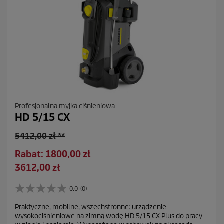
Profesjonalna myjka ciśnieniowa
HD 5/15 CX
S
5412,00 zł **
t
O
Rabat: 1800,00 zł
a
s
A
3612,00 zł
r
z
k
a
c
t
0.0
(0)
c
0
z
u
e
.
ę
Praktyczne, mobilne, wszechstronne: urządzenie
a
0
n
wysokociśnieniowe na zimną wodę HD 5/15 CX Plus do pracy
d
n
l
a