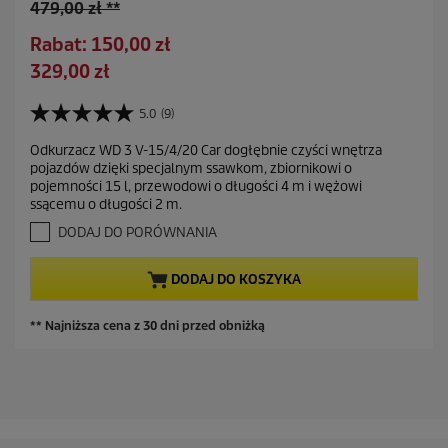
S
479,00 zł **
t
O
Rabat: 150,00 zł
a
s
A
329,00 zł
r
z
k
a
c
t
5.0
(9)
c
5
z
u
e
.
ę
Odkurzacz WD 3 V-15/4/20 Car dogłębnie czyści wnętrza
a
0
n
pojazdów dzięki specjalnym ssawkom, zbiornikowi o
d
n
l
a
pojemności 15 l, przewodowi o długości 4 m i wężowi
a
z
n
ssącemu o długości 2 m.
5
a
a
g
DODAJ DO PORÓWNANIA
s
c
w
z
i
e
DODAJ DO KOSZYKA
a
n
z
a
d
** Najniższa cena z 30 dni przed obniżką
e
k
.
9
R
e
c