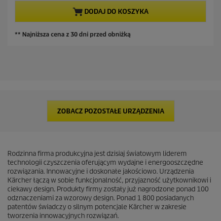
z
i
e
DODAJ DO KOSZYKA
a
n
z
a
d
** Najniższa cena z 30 dni przed obniżką
e
k
.
6
2
R
e
c
e
ZOBACZ POZOSTAŁE URZĄDZENIA
n
z
j
i
Rodzinna firma produkcyjna jest dzisiaj światowym liderem
technologii czyszczenia oferującym wydajne i energooszczędne
rozwiązania. Innowacyjne i doskonałe jakościowo. Urządzenia
Kärcher łączą w sobie funkcjonalność, przyjazność użytkownikowi i
ciekawy design. Produkty firmy zostały już nagrodzone ponad 100
odznaczeniami za wzorowy design. Ponad 1 800 posiadanych
patentów świadczy o silnym potencjale Kärcher w zakresie
tworzenia innowacyjnych rozwiązań.