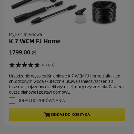
Myjka ciśnieniowa
K 7 WCM FJ Home
A
1799,00 zł
k
t
4.8
(21)
4
u
.
Urządzenie wysokociśnieniowe K 7 WCM FJ Home z silnikiem
a
8
chłodzonym wodą skutecznie usuwa zanieczyszczenia z
n
l
tarasów i pojazdów dzięki wysokiej mocy czyszczenia. Zawiera
a
n
dyszę pianową i zestaw domowy.
5
a
g
DODAJ DO PORÓWNANIA
c
w
i
e
DODAJ DO KOSZYKA
a
n
z
a
d
e