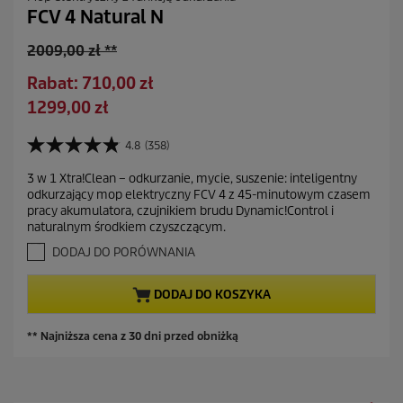
FCV 4 Natural N
S
2009,00 zł **
t
O
Rabat: 710,00 zł
a
s
A
1299,00 zł
r
z
k
a
c
t
4.8
(358)
c
4
z
u
e
.
ę
3 w 1 Xtra!Clean – odkurzanie, mycie, suszenie: inteligentny
a
8
n
odkurzający mop elektryczny FCV 4 z 45-minutowym czasem
d
n
l
a
pracy akumulatora, czujnikiem brudu Dynamic!Control i
a
z
n
naturalnym środkiem czyszczącym.
5
a
a
g
DODAJ DO PORÓWNANIA
s
c
w
z
i
e
DODAJ DO KOSZYKA
a
n
z
a
d
** Najniższa cena z 30 dni przed obniżką
e
k
.
3