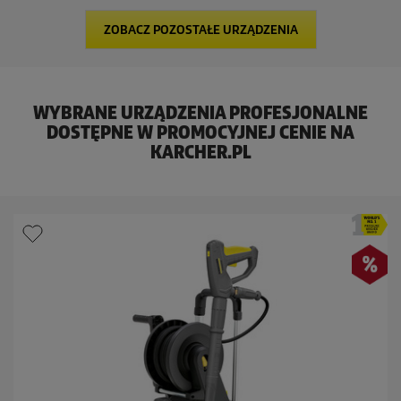
e
n
ZOBACZ POZOSTAŁE URZĄDZENIA
z
j
i
WYBRANE URZĄDZENIA PROFESJONALNE
DOSTĘPNE W PROMOCYJNEJ CENIE NA
KARCHER.PL