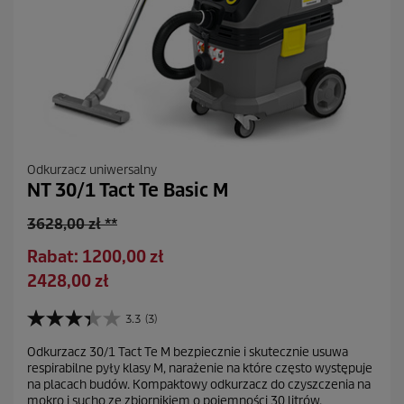
Odkurzacz uniwersalny
NT 30/1 Tact Te Basic M
S
3628,00 zł **
t
O
Rabat: 1200,00 zł
a
s
A
2428,00 zł
r
z
k
a
c
t
3.3
(3)
c
3
z
u
e
.
ę
Odkurzacz 30/1 Tact Te M bezpiecznie i skutecznie usuwa
a
3
n
respirabilne pyły klasy M, narażenie na które często występuje
d
n
l
a
na placach budów. Kompaktowy odkurzacz do czyszczenia na
a
z
n
mokro i sucho ze zbiornikiem o pojemności 30 litrów.