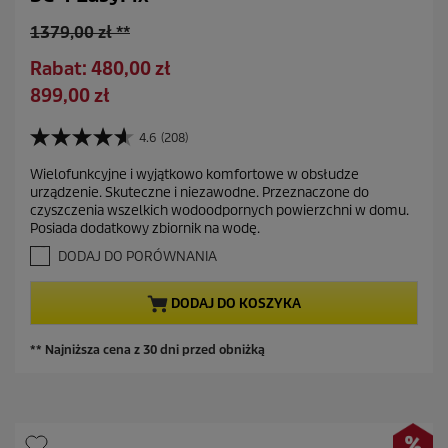
S
1379,00 zł **
t
O
Rabat: 480,00 zł
a
s
A
899,00 zł
r
z
k
a
c
t
4.6
(208)
c
4
z
u
e
.
ę
Wielofunkcyjne i wyjątkowo komfortowe w obsłudze
a
6
n
urządzenie. Skuteczne i niezawodne. Przeznaczone do
d
n
l
a
czyszczenia wszelkich wodoodpornych powierzchni w domu.
a
z
n
Posiada dodatkowy zbiornik na wodę.
5
a
a
g
DODAJ DO PORÓWNANIA
s
c
w
z
i
e
DODAJ DO KOSZYKA
a
n
z
a
d
** Najniższa cena z 30 dni przed obniżką
e
k
.
2
0