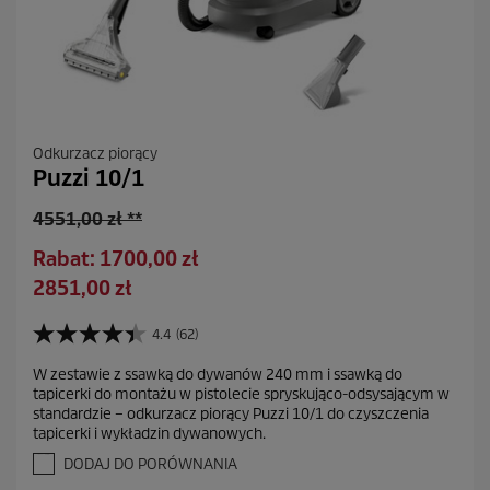
Odkurzacz piorący
Puzzi 10/1
S
4551,00 zł **
t
O
Rabat: 1700,00 zł
a
s
A
2851,00 zł
r
z
k
a
c
t
4.4
(62)
c
4
z
u
e
.
ę
W zestawie z ssawką do dywanów 240 mm i ssawką do
a
4
n
tapicerki do montażu w pistolecie spryskująco-odsysającym w
d
n
l
a
standardzie – odkurzacz piorący Puzzi 10/1 do czyszczenia
a
z
n
tapicerki i wykładzin dywanowych.
5
a
a
g
DODAJ DO PORÓWNANIA
s
c
w