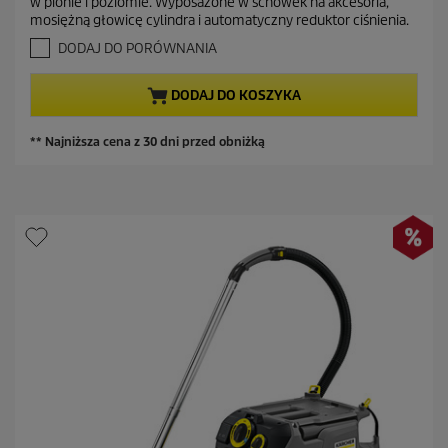
w pionie i poziomie. Wyposażone w schowek na akcesoria,
a
z
n
mosiężną głowicę cylindra i automatyczny reduktor ciśnienia.
5
a
a
g
DODAJ DO PORÓWNANIA
s
c
w
z
i
e
DODAJ DO KOSZYKA
a
n
z
a
d
** Najniższa cena z 30 dni przed obniżką
e
k
.