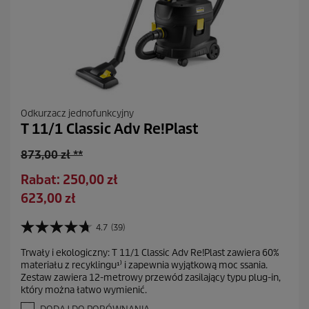
Odkurzacz jednofunkcyjny
T 11/1 Classic Adv Re!Plast
S
873,00 zł **
t
O
Rabat: 250,00 zł
a
s
A
623,00 zł
r
z
k
a
c
t
4.7
(39)
c
4
z
u
e
.
ę
Trwały i ekologiczny: T 11/1 Classic Adv Re!Plast zawiera 60%
a
7
n
materiału z recyklingu¹⁾ i zapewnia wyjątkową moc ssania.
d
n
l
a
Zestaw zawiera 12-metrowy przewód zasilający typu plug-in,
a
z
n
który można łatwo wymienić.
5
a
a
g