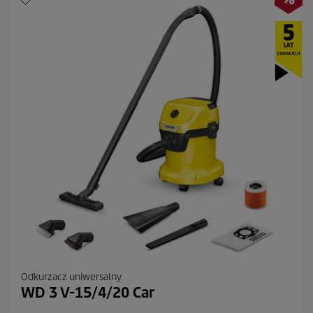
8
R
e
c
e
n
z
j
i
Odkurzacz uniwersalny
WD 3 V-15/4/20 Car