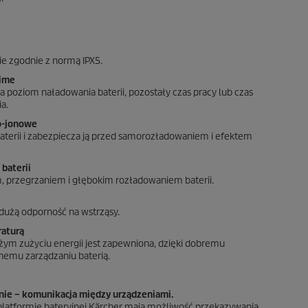
ie zgodnie z normą IPX5.
Time
 poziom naładowania baterii, pozostały czas pracy lub czas
a.
o-jonowe
terii i zabezpiecza ją przed samorozładowaniem i efektem
 baterii
, przegrzaniem i głębokim rozładowaniem baterii.
dużą odporność na wstrząsy.
raturą
żym zużyciu energii jest zapewniona, dzięki dobremu
tnemu zarządzaniu baterią.
nie – komunikacja między urządzeniami.
platformie bateryjnej Kärcher mają możliwość przekazywania