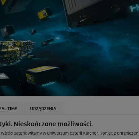
EAL TIME
URZĄDZENIA
tyki. Nieskończone możliwości.
a wśród baterii: witamy w uniwersum baterii Kärcher. Koniec z ogranicze