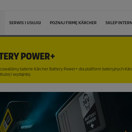
L
SERWIS I USŁUGI
POZNAJ FIRMĘ KÄRCHER
SKLEP INTE
TTERY POWER+
cowaliśmy baterie Kärcher Battery Power+ dla platform bateryjnych Kärc
łużej i wydajniej.