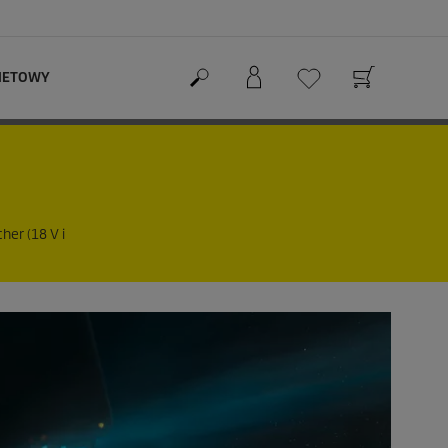
RNETOWY
her (18 V i