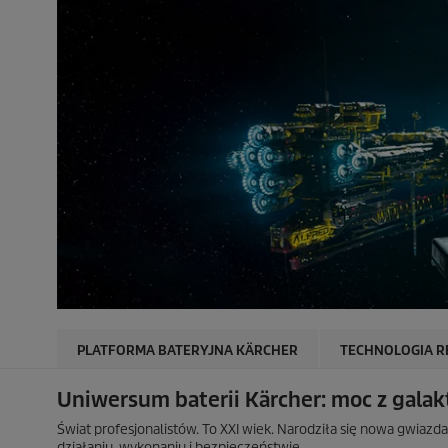
PLATFORMA BATERYJNA KÄRCHER
TECHNOLOGIA R
Uniwersum baterii Kärcher: moc z galak
Świat profesjonalistów. To XXI wiek. Narodziła się nowa gwiazd
działaniu, wykonaniu i bezpieczeństwie.