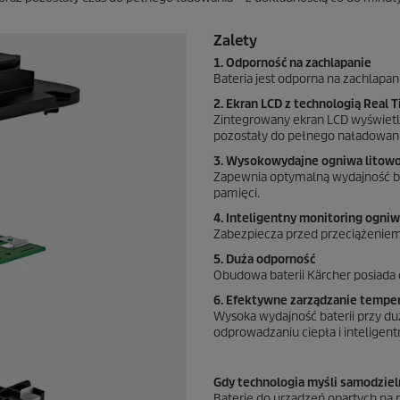
Zalety
1. Odporność na zachlapanie
Bateria jest odporna na zachlapan
2. Ekran LCD z technologią Real 
Zintegrowany ekran LCD wyświetla
pozostały do pełnego naładowani
3. Wysokowydajne ogniwa litow
Zapewnia optymalną wydajność ba
pamięci.
4. Inteligentny monitoring ogniw
Zabezpiecza przed przeciążeniem
5. Duża odporność
Obudowa baterii Kärcher posiada 
6. Efektywne zarządzanie tempe
Wysoka wydajność baterii przy du
odprowadzaniu ciepła i inteligen
Gdy technologia myśli samodziel
Baterie do urządzeń opartych na 