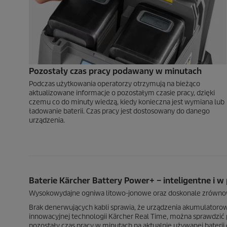
Pozostały czas pracy podawany w minutach
Podczas użytkowania operatorzy otrzymują na bieżąco
aktualizowane informacje o pozostałym czasie pracy, dzięki
czemu co do minuty wiedzą, kiedy konieczna jest wymiana lub
ładowanie baterii. Czas pracy jest dostosowany do danego
urządzenia.
Baterie Kärcher Battery Power+ – inteligentne i w
Wysokowydajne ogniwa litowo-jonowe oraz doskonale zrównowa
Brak denerwujących kabli sprawia, że urządzenia akumulatoro
innowacyjnej technologii Kärcher Real Time, można sprawdzić
pozostały czas pracy w minutach na aktualnie używanej baterii