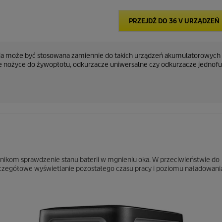
PRZEJDŹ DO 36 V URZĄDZEŃ
eria może być stosowana zamiennie do takich urządzeń akumulatorowych 
e nożyce do żywopłotu, odkurzacze uniwersalne czy odkurzacze jednofu
nikom sprawdzenie stanu baterii w mgnieniu oka. W przeciwieństwie do
czegółowe wyświetlanie pozostałego czasu pracy i poziomu naładowania 