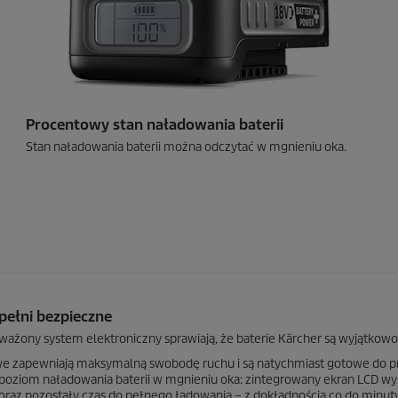
Procentowy stan naładowania baterii
Stan naładowania baterii można odczytać w mgnieniu oka.
 pełni bezpieczne
żony system elektroniczny sprawiają, że baterie Kärcher są wyjątkow
we zapewniają maksymalną swobodę ruchu i są natychmiast gotowe do pr
 poziom naładowania baterii w mgnieniu oka: zintegrowany ekran LCD wy
 oraz pozostały czas do pełnego ładowania – z dokładnością co do minuty