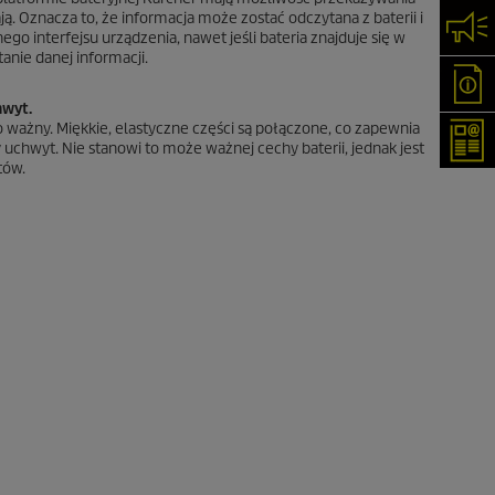
ają. Oznacza to, że informacja może zostać odczytana z baterii i
Skon
 interfejsu urządzenia, nawet jeśli bateria znajduje się w
anie danej informacji.
Oka
hwyt.
zo ważny. Miękkie, elastyczne części są połączone, co zapewnia
New
chwyt. Nie stanowi to może ważnej cechy baterii, jednak jest
tów.