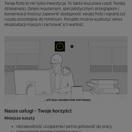
Twoja flota to nie tylko inwestycja. To także kluczowa część Twojej
działalności. Dzięki regularnym, specjalistycznym przeglądom i
konserwacji możesz zapewnić dostępność swojej floty i ograniczyć
ryzyko przestojów do minimum. Ponadto można wydłużyć okres
eksploatacji maszyn i zachować ich wartość.
0
Nasze usługi - Twoje korzyści:
s
e
Mniejsze koszty
k
u
niezawodność urządzenia i pełna gotowość do pracy
n
zapewnienie bezpieczeństwa pracy