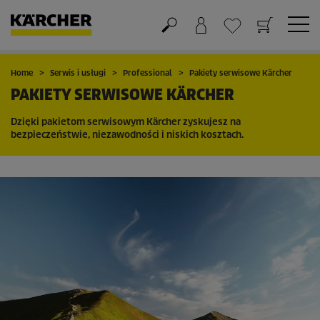
Koszyk
Lista życzeń
Home
Serwis i usługi
Professional
Pakiety serwisowe Kärcher
PAKIETY SERWISOWE KÄRCHER
Dzięki pakietom serwisowym Kärcher zyskujesz na
bezpieczeństwie, niezawodności i niskich kosztach.