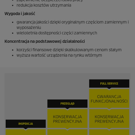
d
redukcja kosztów utrzymania
y
z
Wygoda i jakość
0
gwarancja jakości dzięki oryginalnym częściom zamiennym i
s
wyposażeniu
e
k
wieloletnia dostępności części zamiennych
u
Koncentracja na podstawowej działalności
n
d
korzyści finansowe dzięki skalkulowanym cenom stałym
y
wyższa wartość urządzenia na rynku wtórnym