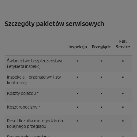
Szczegóły pakietów serwisowych
Full
Inspekcja
Przegląd+
Service
Świadectwo bezpieczeństwa
■
■
■
i etykieta inspekcji
Inspekcja – przegląd wg listy
■
■
■
kontrolnej
Koszty dojazdu *
■
■
■
Koszt robocizny *
■
■
■
Reset licznika motogodzin do
■
■
■
kolejnego przeglądu