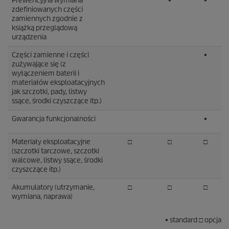
Prewencyjna wymiana
■
■
zdefiniowanych części
zamiennych zgodnie z
książką przeglądową
urządzenia
Części zamienne i części
■
zużywające się (z
wyłączeniem baterii i
materiałów eksploatacyjnych
jak szczotki, pady, listwy
ssące, środki czyszczące itp.)
Gwarancja funkcjonalności
■
Materiały eksploatacyjne
□
□
□
(szczotki tarczowe, szczotki
walcowe, listwy ssące, środki
czyszczące itp.)
Akumulatory (utrzymanie,
□
□
□
wymiana, naprawa)
■ standard □ opcja