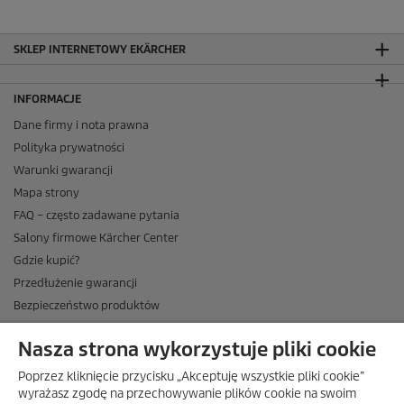
SKLEP INTERNETOWY EKÄRCHER
INFORMACJE
Dane firmy i nota prawna
Polityka prywatności
Warunki gwarancji
Mapa strony
FAQ – często zadawane pytania
Salony firmowe Kärcher Center
Gdzie kupić?
Przedłużenie gwarancji
Bezpieczeństwo produktów
Newsletter Kärcher
Nasza strona wykorzystuje pliki cookie
ADRES
Poprzez kliknięcie przycisku „Akceptuję wszystkie pliki cookie”
BIURO OBSŁUGI KLIENTA
wyrażasz zgodę na przechowywanie plików cookie na swoim