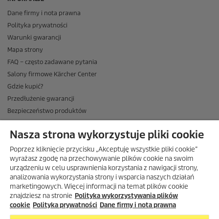
Dane firmy i nota prawna
Polityka prywatności
Warunki gwarancji
Mapa strony
FAQ – często zadawane pytania
Salony firmowe Kärcher Center
Gdzie kupić?
Przedłużenie gwarancji
Bezpieczeństwo produktów
Newsletter Kärcher
Nasza strona wykorzystuje pliki cookie
ADRES
Poprzez kliknięcie przycisku „Akceptuję wszystkie pliki cookie”
BIURO OBSŁUGI KLIENTA
wyrażasz zgodę na przechowywanie plików cookie na swoim
urządzeniu w celu usprawnienia korzystania z nawigacji strony,
OPINIE O EKÄRCHER
analizowania wykorzystania strony i wsparcia naszych działań
marketingowych. Więcej informacji na temat plików cookie
DOSTAWA W EKÄRCHER
znajdziesz na stronie
Polityka wykorzystywania plików
METODY PŁATNOŚCI DOSTĘPNE W EKÄRCHER
cookie
Polityka prywatności
Dane firmy i nota prawna