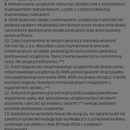
8. Reklamowane urządzenie winno być dostarczone z kompletnym
wyposażeniem standardowym, czyste, z czytelną tabliczką
znamionową i nadrukami.
9. Silnik spalinowy będący podzespołem urządzenia marki Kärcher
podlega zasadom eksploatacji określonym przez producenta silnika
i procedurze gwarancyjnej świadczonej przez jego autoryzowany
serwis w Polsce.
10. Części wymienione w ramach gwarancji stanowią własność
Kärcher Sp. z o.o. Wszystkie części wymienione w procesie
reklamacyjnym są objęte gwarancją do końca okresu gwarancji
podstawowej urządzenia. Okres trwania gwarancji na wymienioną
część nie ulega przedłużeniu. (**)
11. Koszt dojazdu do reklamowanego urządzenia lub dostarczenia
reklamowanego urządzenia do AWN ponosi gwarant. W przypadku
nieuzasadnionego wezwania AWN, AWN ma prawo obciążyć Klienta
kosztami dojazdu i kosztami manipulacyjnymi związanymi z
wyjaśnieniem sprawy. (**)
12. Dokument gwarancyjny jest ważny jeśli posiada prawidłowo
wypełnione wpisy dot. sprzedanego urządzenia (bez skreśleń i
poprawek) i pieczęć sprzedawcy a Klient (**) kwituje podpisem
protokół przekazania urządzenia.
13. Gwarancja na sprzedany towar nie wyłącza, nie ogranicza ani nie
zawiesza uprawnień kupującego wynikających z przepisów kodeksu
cywilnego lub ustawy z dnia 30 maja 2014 r. o prawach
konsumenta.