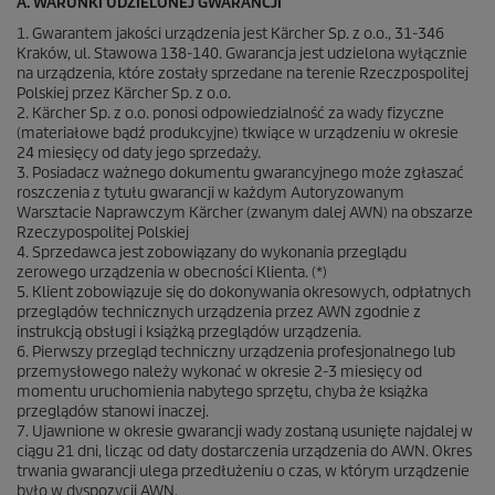
A. WARUNKI UDZIELONEJ GWARANCJI
1. Gwarantem jakości urządzenia jest Kärcher Sp. z o.o., 31-346
Kraków, ul. Stawowa 138-140. Gwarancja jest udzielona wyłącznie
na urządzenia, które zostały sprzedane na terenie Rzeczpospolitej
Polskiej przez Kärcher Sp. z o.o.
2. Kärcher Sp. z o.o. ponosi odpowiedzialność za wady fizyczne
(materiałowe bądź produkcyjne) tkwiące w urządzeniu w okresie
24 miesięcy od daty jego sprzedaży.
3. Posiadacz ważnego dokumentu gwarancyjnego może zgłaszać
roszczenia z tytułu gwarancji w każdym Autoryzowanym
Warsztacie Naprawczym Kärcher (zwanym dalej AWN) na obszarze
Rzeczypospolitej Polskiej
4. Sprzedawca jest zobowiązany do wykonania przeglądu
zerowego urządzenia w obecności Klienta. (*)
5. Klient zobowiązuje się do dokonywania okresowych, odpłatnych
przeglądów technicznych urządzenia przez AWN zgodnie z
instrukcją obsługi i książką przeglądów urządzenia.
6. Pierwszy przegląd techniczny urządzenia profesjonalnego lub
przemysłowego należy wykonać w okresie 2-3 miesięcy od
momentu uruchomienia nabytego sprzętu, chyba że książka
przeglądów stanowi inaczej.
7. Ujawnione w okresie gwarancji wady zostaną usunięte najdalej w
ciągu 21 dni, licząc od daty dostarczenia urządzenia do AWN. Okres
trwania gwarancji ulega przedłużeniu o czas, w którym urządzenie
było w dyspozycji AWN.