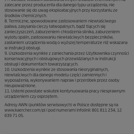
zalecane przez producenta dla danego typu urządzenia, nie
stosowanie się do uwag eksploatacyjnych przy korzystaniu ze
środków chemicznych.
8. Termiczne, spowodowane zastosowaniem niewłaściwego
paliwa, zasysania cieczy łatwopalnych, bądź tlących się
zanieczyszczeń, zaburzeniem chłodzenia silnika, zaburzeniem
wylotu spalin, zastosowaniu niewłaściwych bezpieczników,
zasilaniem urządzenia wodą o wyższej temperaturze niż wskazana
w instrukcji obsługi.
9. Uszkodzenia wynikłe z zaniechania przez Użytkownika czynności
konserwacyjnych i obsługowych przewidzianych w instrukcji
obsługi i dokumentach towarzyszących.
10. Uszkodzenia wynikłe ze stosowania nieoryginalnych,
niewłaściwych dla danego modelu części zamiennych i
wyposażenia, wykonywaniem napraw i przeróbek przez osoby
nieupoważnione.
11. Usterki powstałe wskutek kontynuowania pracy niesprawnym
urządzeniem czy osprzętem.
Adresy AWN (punktów serwisowych) w Polsce dostępne są na
www.kaercher.com/pl i pod numerami infolinii: 801 811 234, 12
639 71 05.