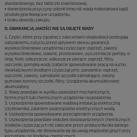
standardowego, bez tabliczki znamionowej,
• stwierdzenia przyczyny usterki innej niż wada materiałowa bądź
produkcyjna tkwiąca w urządzeniu,
• braku dowodu zakupu.
D. GWARANCJĄ JAKOŚCI NIE SĄ OBJĘTE WADY
1. Części, które przy zgodnej z zaleceniami eksploatacji podlegają
naturalnemu zużyciu przed upływem okresu gwarancji:
wysokociśnieniowe urządzenia czyszczące: osprzęt, zawory
wysokociśnieniowe, ssawne, przelewowe, uszczelniacze pompy, o-
ringi, tłoki; odkurzacze, odkurzacze piorące: osprzęt, filtry,
uszczelki, pompka wody (zatarcie spowodowane pracą na sucho,
niewłaściwymi środkami czyszczącymi); parownice: osprzęt,
uszczelki, zawory; zamiatarki: szczotki zamiatające, osłony
gumowe komory szczotki, filtry; Urządzenia akumulatorowe:
akumulatory.
2. Wady powstałe w wyniku uszkodzeń mechanicznych,
termicznych lub chemicznych urządzenia i wyposażenia.
3. Uszkodzenia spowodowane wadliwą instalacją elektryczną
Użytkownika, zalaniem podzespołów elektrycznych wodą.
4. Uszkodzenia spowodowane przeciążeniem urządzenia.
5. Uszkodzenia powstałe wskutek stosowania innych chemicznych
środków czyszczących niż zalecane przez producenta dla danego
typu urządzenia, nie stosowania się do uwag eksploatacyjnych przy
korzystaniu ze środków chemicznych.