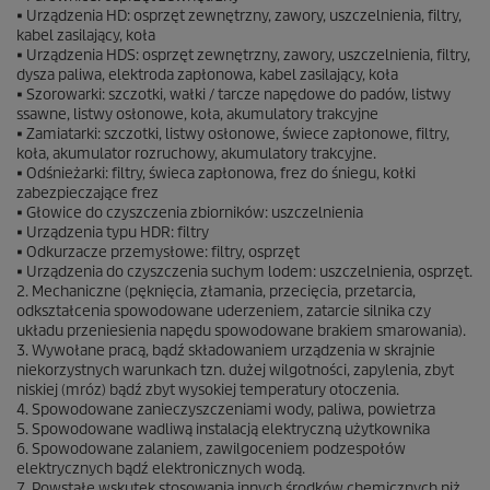
• Urządzenia HD: osprzęt zewnętrzny, zawory, uszczelnienia, filtry,
kabel zasilający, koła
• Urządzenia HDS: osprzęt zewnętrzny, zawory, uszczelnienia, filtry,
dysza paliwa, elektroda zapłonowa, kabel zasilający, koła
• Szorowarki: szczotki, wałki / tarcze napędowe do padów, listwy
ssawne, listwy osłonowe, koła, akumulatory trakcyjne
• Zamiatarki: szczotki, listwy osłonowe, świece zapłonowe, filtry,
koła, akumulator rozruchowy, akumulatory trakcyjne.
• Odśnieżarki: filtry, świeca zapłonowa, frez do śniegu, kołki
zabezpieczające frez
• Głowice do czyszczenia zbiorników: uszczelnienia
• Urządzenia typu HDR: filtry
• Odkurzacze przemysłowe: filtry, osprzęt
• Urządzenia do czyszczenia suchym lodem: uszczelnienia, osprzęt.
2. Mechaniczne (pęknięcia, złamania, przecięcia, przetarcia,
odkształcenia spowodowane uderzeniem, zatarcie silnika czy
układu przeniesienia napędu spowodowane brakiem smarowania).
3. Wywołane pracą, bądź składowaniem urządzenia w skrajnie
niekorzystnych warunkach tzn. dużej wilgotności, zapylenia, zbyt
niskiej (mróz) bądź zbyt wysokiej temperatury otoczenia.
4. Spowodowane zanieczyszczeniami wody, paliwa, powietrza
5. Spowodowane wadliwą instalacją elektryczną użytkownika
6. Spowodowane zalaniem, zawilgoceniem podzespołów
elektrycznych bądź elektronicznych wodą.
7. Powstałe wskutek stosowania innych środków chemicznych niż