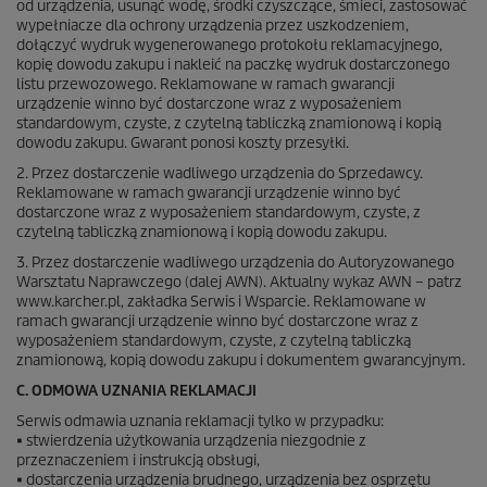
od urządzenia, usunąć wodę, środki czyszczące, śmieci, zastosować
wypełniacze dla ochrony urządzenia przez uszkodzeniem,
dołączyć wydruk wygenerowanego protokołu reklamacyjnego,
kopię dowodu zakupu i nakleić na paczkę wydruk dostarczonego
listu przewozowego. Reklamowane w ramach gwarancji
urządzenie winno być dostarczone wraz z wyposażeniem
standardowym, czyste, z czytelną tabliczką znamionową i kopią
dowodu zakupu. Gwarant ponosi koszty przesyłki.
2. Przez dostarczenie wadliwego urządzenia do Sprzedawcy.
Reklamowane w ramach gwarancji urządzenie winno być
dostarczone wraz z wyposażeniem standardowym, czyste, z
czytelną tabliczką znamionową i kopią dowodu zakupu.
3. Przez dostarczenie wadliwego urządzenia do Autoryzowanego
Warsztatu Naprawczego (dalej AWN). Aktualny wykaz AWN – patrz
www.karcher.pl, zakładka Serwis i Wsparcie. Reklamowane w
ramach gwarancji urządzenie winno być dostarczone wraz z
wyposażeniem standardowym, czyste, z czytelną tabliczką
znamionową, kopią dowodu zakupu i dokumentem gwarancyjnym.
C. ODMOWA UZNANIA REKLAMACJI
Serwis odmawia uznania reklamacji tylko w przypadku:
• stwierdzenia użytkowania urządzenia niezgodnie z
przeznaczeniem i instrukcją obsługi,
• dostarczenia urządzenia brudnego, urządzenia bez osprzętu