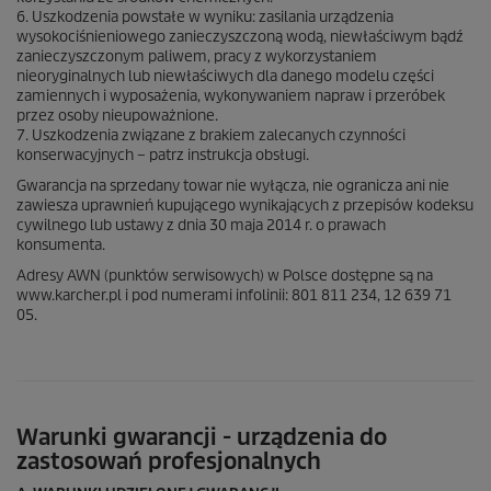
6. Uszkodzenia powstałe w wyniku: zasilania urządzenia
wysokociśnieniowego zanieczyszczoną wodą, niewłaściwym bądź
zanieczyszczonym paliwem, pracy z wykorzystaniem
nieoryginalnych lub niewłaściwych dla danego modelu części
zamiennych i wyposażenia, wykonywaniem napraw i przeróbek
przez osoby nieupoważnione.
7. Uszkodzenia związane z brakiem zalecanych czynności
konserwacyjnych – patrz instrukcja obsługi.
Gwarancja na sprzedany towar nie wyłącza, nie ogranicza ani nie
zawiesza uprawnień kupującego wynikających z przepisów kodeksu
cywilnego lub ustawy z dnia 30 maja 2014 r. o prawach
konsumenta.
Adresy AWN (punktów serwisowych) w Polsce dostępne są na
www.karcher.pl i pod numerami infolinii: 801 811 234, 12 639 71
05.
Warunki gwarancji - urządzenia do
zastosowań profesjonalnych