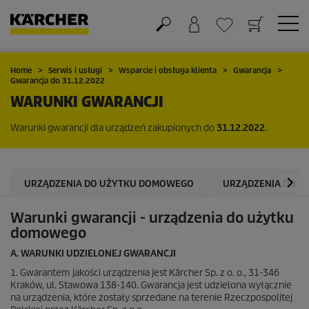
Koszyk
Lista życzeń
Home
Serwis i usługi
Wsparcie i obsługa klienta
Gwarancja
Gwarancja do 31.12.2022
WARUNKI GWARANCJI
Warunki gwarancji dla urządzeń zakupionych do
31.12.2022
.
URZĄDZENIA DO UŻYTKU DOMOWEGO
URZĄDZENIA DO 
Warunki gwarancji - urządzenia do użytku
domowego
A. WARUNKI UDZIELONEJ GWARANCJI
1. Gwarantem jakości urządzenia jest Kärcher Sp. z o. o., 31-346
Kraków, ul. Stawowa 138-140. Gwarancja jest udzielona wyłącznie
na urządzenia, które zostały sprzedane na terenie Rzeczpospolitej