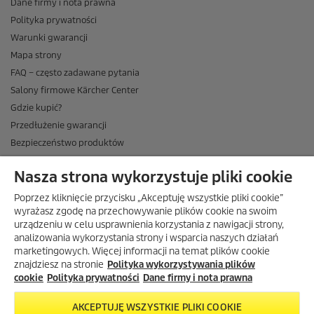
Dane firmy i nota prawna
Polityka prywatności
Warunki gwarancji
Mapa strony
FAQ – często zadawane pytania
Salony firmowe Kärcher Center
Gdzie kupić?
Przedłużenie gwarancji
Bezpieczeństwo produktów
Newsletter Kärcher
Nasza strona wykorzystuje pliki cookie
ADRES
Poprzez kliknięcie przycisku „Akceptuję wszystkie pliki cookie”
BIURO OBSŁUGI KLIENTA
wyrażasz zgodę na przechowywanie plików cookie na swoim
urządzeniu w celu usprawnienia korzystania z nawigacji strony,
OPINIE O EKÄRCHER
analizowania wykorzystania strony i wsparcia naszych działań
marketingowych. Więcej informacji na temat plików cookie
DOSTAWA W EKÄRCHER
znajdziesz na stronie
Polityka wykorzystywania plików
METODY PŁATNOŚCI DOSTĘPNE W EKÄRCHER
cookie
Polityka prywatności
Dane firmy i nota prawna
KÄRCHER W SOCIAL MEDIA
AKCEPTUJĘ WSZYSTKIE PLIKI COOKIE