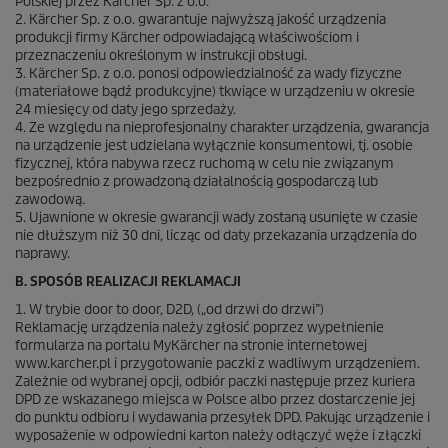
Polskiej przez Kärcher Sp. z o.o.
2. Kärcher Sp. z o.o. gwarantuje najwyższą jakość urządzenia
produkcji firmy Kärcher odpowiadającą właściwościom i
przeznaczeniu określonym w instrukcji obsługi.
3. Kärcher Sp. z o.o. ponosi odpowiedzialność za wady fizyczne
(materiałowe bądź produkcyjne) tkwiące w urządzeniu w okresie
24 miesięcy od daty jego sprzedaży.
4. Ze względu na nieprofesjonalny charakter urządzenia, gwarancja
na urządzenie jest udzielana wyłącznie konsumentowi, tj. osobie
fizycznej, która nabywa rzecz ruchomą w celu nie związanym
bezpośrednio z prowadzoną działalnością gospodarczą lub
zawodową.
5. Ujawnione w okresie gwarancji wady zostaną usunięte w czasie
nie dłuższym niż 30 dni, licząc od daty przekazania urządzenia do
naprawy.
B. SPOSÓB REALIZACJI REKLAMACJI
1. W trybie door to door, D2D, („od drzwi do drzwi”)
Reklamację urządzenia należy zgłosić poprzez wypełnienie
formularza na portalu MyKärcher na stronie internetowej
www.karcher.pl i przygotowanie paczki z wadliwym urządzeniem.
Zależnie od wybranej opcji, odbiór paczki następuje przez kuriera
DPD ze wskazanego miejsca w Polsce albo przez dostarczenie jej
do punktu odbioru i wydawania przesyłek DPD. Pakując urządzenie i
wyposażenie w odpowiedni karton należy odłączyć węże i złączki