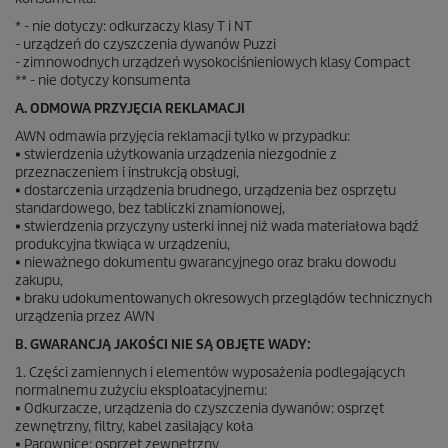
* - nie dotyczy: odkurzaczy klasy T i NT
- urządzeń do czyszczenia dywanów
Puzzi
- zimnowodnych urządzeń wysokociśnieniowych klasy Compact
** - nie dotyczy konsumenta
A. ODMOWA PRZYJĘCIA REKLAMACJI
AWN odmawia przyjęcia reklamacji tylko w przypadku:
• stwierdzenia użytkowania urządzenia niezgodnie z
przeznaczeniem i instrukcją obsługi,
• dostarczenia urządzenia brudnego, urządzenia bez osprzętu
standardowego, bez tabliczki znamionowej,
• stwierdzenia przyczyny usterki innej niż wada materiałowa bądź
produkcyjna tkwiąca w urządzeniu,
• nieważnego dokumentu gwarancyjnego oraz braku dowodu
zakupu,
• braku udokumentowanych okresowych przeglądów technicznych
urządzenia przez AWN
B. GWARANCJĄ JAKOŚCI NIE SĄ OBJĘTE WADY:
1. Części zamiennych i elementów wyposażenia podlegających
normalnemu zużyciu eksploatacyjnemu:
• Odkurzacze, urządzenia do czyszczenia dywanów: osprzęt
zewnętrzny, filtry, kabel zasilający koła
• Parownice: osprzęt zewnętrzny