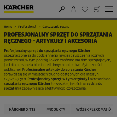
Koszyk
Lista życzeń
Home
Professional
Czyszczenie ręczne
PROFESJONALNY SPRZĘT DO SPRZĄTANIA
RĘCZNEGO - ARTYKUŁY I AKCESORIA
Profesjonalny sprzęt do sprzątania ręcznego Kärcher
przeznaczone są do codziennego mycia i czyszczenia różnych
powierzchni, w tym podłóg i okien zarówno dla firm sprzątających,
jak i dla personelu biur, hoteli i innych obiektów użyteczności
publicznej.
Profesjonalne artykuły do sprzątania Kärcher
sprawdzają się w miejscach trudno dostępnych dla maszyn
czyszczących.
Profesjonalny sprzęt w tym artykuły i akcesoria do
sprzątania ręcznego Kärcher
to wysokiej jakości
narzędzia do
sprzątania
zapewniające efektywność czyszczenia.
KÄRCHER X TTS
PRODUKTY
WÓZEK FLEXOMATE