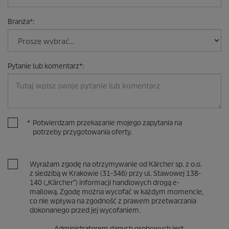
Branża
*
:
Pytanie lub komentarz
*
:
*
Potwierdzam przekazanie mojego zapytania na
potrzeby przygotowania oferty.
Wyrażam zgodę na otrzymywanie od Kärcher sp. z o.o.
z siedzibą w Krakowie (31-346) przy ul. Stawowej 138-
140 („Kärcher”) informacji handlowych drogą e-
mailową. Zgodę można wycofać w każdym momencie,
co nie wpływa na zgodność z prawem przetwarzania
dokonanego przed jej wycofaniem.
Administratorem danych osobowych jest