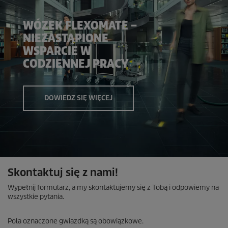
WÓZEK FLEXOMATE –
NIEZASTĄPIONE
WSPARCIE W
CODZIENNEJ PRACY
DOWIEDZ SIĘ WIĘCEJ
Skontaktuj się z nami!
Wypełnij formularz, a my skontaktujemy się z Tobą i odpowiemy na
wszystkie pytania.
Pola oznaczone gwiazdką są obowiązkowe.