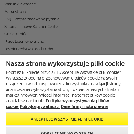
Warunki gwarancji
Mapa strony
FAQ – często zadawane pytania
Salony firmowe Kärcher Center
Gdzie kupić?
Przedłużenie gwarancji
Bezpieczeństwo produktów
Newsletter Kärcher
Nasza strona wykorzystuje pliki cookie
ADRES
Poprzez kliknięcie przycisku „Akceptuję wszystkie pliki cookie”
BIURO OBSŁUGI KLIENTA
wyrażasz zgodę na przechowywanie plików cookie na swoim
urządzeniu w celu usprawnienia korzystania z nawigacji strony,
OPINIE O EKÄRCHER
analizowania wykorzystania strony i wsparcia naszych działań
marketingowych. Więcej informacji na temat plików cookie
DOSTAWA W EKÄRCHER
znajdziesz na stronie
Polityka wykorzystywania plików
METODY PŁATNOŚCI DOSTĘPNE W EKÄRCHER
cookie
Polityka prywatności
Dane firmy i nota prawna
KÄRCHER W SOCIAL MEDIA
AKCEPTUJĘ WSZYSTKIE PLIKI COOKIE
ODRZUCENIE WSZYSTKICH