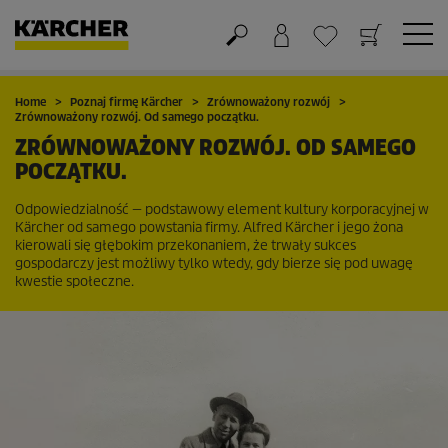
Koszyk
Lista życzeń
Home
Poznaj firmę Kärcher
Zrównoważony rozwój
Zrównoważony rozwój. Od samego początku.
ZRÓWNOWAŻONY ROZWÓJ. OD SAMEGO
POCZĄTKU.
Odpowiedzialność — podstawowy element kultury korporacyjnej w
Kärcher od samego powstania firmy. Alfred Kärcher i jego żona
kierowali się głębokim przekonaniem, że trwały sukces
gospodarczy jest możliwy tylko wtedy, gdy bierze się pod uwagę
kwestie społeczne.