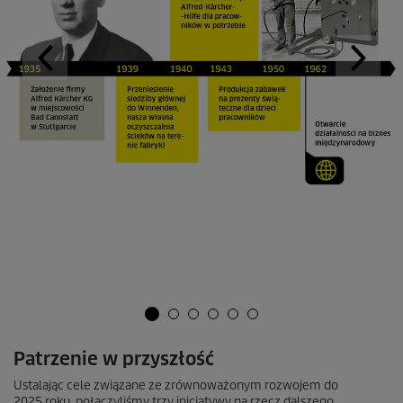
Patrzenie w przyszłość
Ustalając cele związane ze zrównoważonym rozwojem do
2025 roku, połączyliśmy trzy inicjatywy na rzecz dalszego