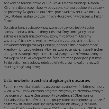
ścieków na terenie firmy. W 1940 roku założył fundację Alfreda
Kärchera dla pracowników w potrzebie, która produkowała zabawki
na prezenty świąteczne dla dzieci pracowników od 1943 do 1948
roku. Potem nastąpiło dużo innych kluczowych wydarzeń w historii
firmy.
Do dzisiaj koncepcja zrównoważonego rozwoju jest głęboko
zakorzeniona w filozofii firmy. Postawiliśmy sobie jasny cel w
zakresie zarządzania zrównoważonym rozwojem. Chcemy
wyznaczać trendy na rynku rozwiązań czyszczących pod kątem
zrównoważonego rozwoju, dbając jednocześnie o świadomość
klientów i ich zadowolenie. Aby realizować tę wizję, grupa Kärcher
polega na strategicznych celach związanych ze zrównoważonym
rozwojem na kilka kolejnych lat. Źródłem tego podejścia jest myśl,
że do osiągnięcia odpowiedniego efektu zrównoważony rozwój
musi ogarnąć całą firmę.
Ustanowienie trzech strategicznych obszarów
Zgodnie z wynikami ankiety przeprowadzonej wśród interesariuszy
w 2014 roku zatwierdzono program związany ze zrównoważonym
rozwojem o nazwie „Sustainability Excellence”. Obejmuje on
14 nadrzędnych celów dla całej grupy, które podzielone są na sześć
obszarów działania oraz spełniają zasady inicjatywy „UN Global
Compact”, którą podpisaliśmy w 2011 roku. Na początku 2016 roku