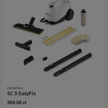
c
e
n
z
j
i
Parownica
SC 3 EasyFix
A
969,00 zł
k