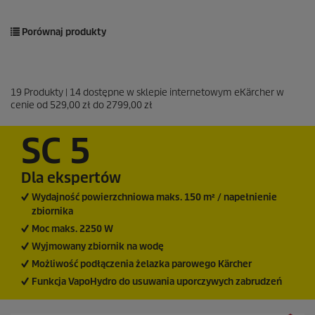
Porównaj produkty
19
Produkty |
14
dostępne w sklepie internetowym eKärcher w
cenie od
529,00 zł
do
2799,00 zł
SC 5
Dla ekspertów
Wydajność powierzchniowa maks. 150 m² / napełnienie
zbiornika
Moc maks. 2250 W
Wyjmowany zbiornik na wodę
Możliwość podłączenia żelazka parowego Kärcher
Funkcja VapoHydro do usuwania uporczywych zabrudzeń