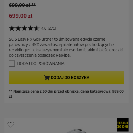
S
699,00 zł **
t
A
699,00 zł
a
k
r
t
4.6
(271)
a
4
u
.
c
SC 3 Easy Fix Go!Further to limitowana edycja czarnej
a
6
e
parownicy z 35% zawartością materiałów pochodzących z
n
l
n
recyklingu⁴⁾ i ekskluzywnymi akcesoriami, takimi jak ściereczki
a
n
do czyszczenia posadzek Re!Fibe.
a
5
a
g
DODAJ DO PORÓWNANIA
c
w
i
e
DODAJ DO KOSZYKA
a
n
z
a
d
** Najniższa cena z 30 dni przed obniżką, Cena katalogowa:
989,00
e
zł
k
.
2
7
1
R
e