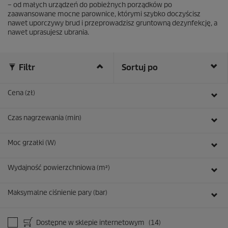
R
– od małych urządzeń do pobieżnych porządków po
e
zaawansowane mocne parownice, którymi szybko doczyścisz
c
nawet uporczywy brud i przeprowadzisz gruntowną dezynfekcję, a
e
nawet uprasujesz ubrania.
n
z
j
i
Filtr
Sortuj po
Cena (zł)
Czas nagrzewania (min)
Moc grzałki (W)
Wydajność powierzchniowa (m²)
Maksymalne ciśnienie pary (bar)
Dostępne w sklepie internetowym
(14)