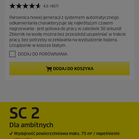
t
4.6
(407)
4
u
.
Parownica nowej generacji z systemem automatycznego
a
6
odkamieniania charakteryzuje się najkrótszym czasem
n
l
nagrzewania - jest gotowa do pracy w zaledwie 30 sekund!
a
n
Zbiornik na wodę można bez przeszkód uzupełniać w trakcie
5
a
pracy, bez potrzeby oczekiwania na wystudzenie bojlera.
g
Urządzenie w kolorze białym.
c
w
i
e
DODAJ DO PORÓWNANIA
a
n
z
a
DODAJ DO KOSZYKA
d
e
k
.
4
0
7
SC 2
R
e
c
Dla ambitnych
e
n
Wydajność powierzchniowa maks. 75 m² / napełnienie
z