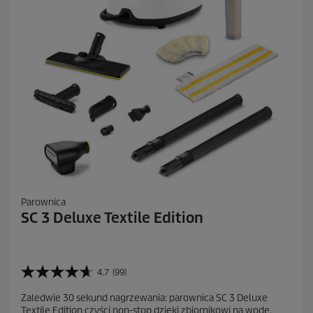
Parownica
SC 3 Deluxe Textile Edition
4.7
(99)
4
.
Zaledwie 30 sekund nagrzewania: parownica SC 3 Deluxe
7
Textile Edition czyści non-stop dzięki zbiornikowi na wodę,