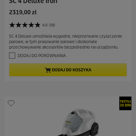
SC 4 Deluxe Iron
A
2319,00 zł
k
t
4.9
(39)
4
u
.
SC 4 Deluxe umożliwia wygodne, nieprzerwane czyszczenie
a
9
parowe, w tym prasowanie parowe i doskonałe
n
l
przechowywanie akcesoriów bezpośrednio na urządzeniu.
a
n
5
DODAJ DO PORÓWNANIA
a
g
c
w
DODAJ DO KOSZYKA
i
e
a
n
z
a
d
e
k
.
3
9
R
e
c