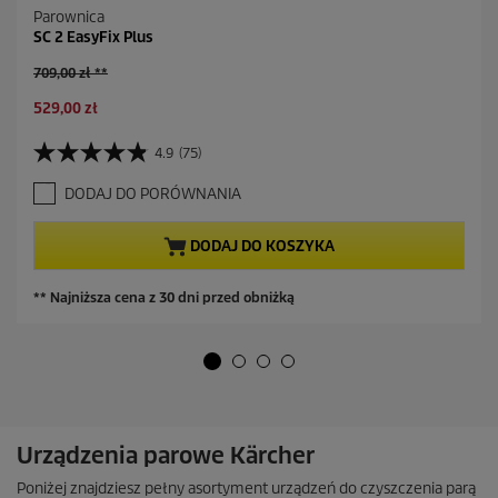
Parownica
SC 2 EasyFix Plus
S
709,00 zł **
t
A
529,00 zł
a
k
r
t
a
4.9
(75)
4
u
c
.
a
e
DODAJ DO PORÓWNANIA
9
l
n
n
n
a
a
DODAJ DO KOSZYKA
a
5
c
g
e
** Najniższa cena z 30 dni przed obniżką
w
n
i
a
a
z
d
e
k
.
Urządzenia parowe Kärcher
7
5
Poniżej znajdziesz pełny asortyment urządzeń do czyszczenia parą