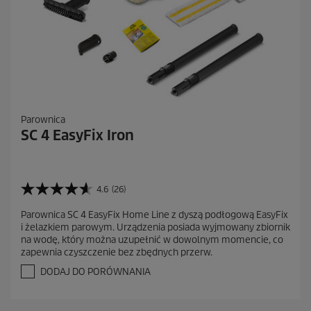
Parownica
SC 4 EasyFix Iron
4.6
(26)
4
.
Parownica SC 4 EasyFix Home Line z dyszą podłogową EasyFix
6
i żelazkiem parowym. Urządzenia posiada wyjmowany zbiornik
n
na wodę, który można uzupełnić w dowolnym momencie, co
a
zapewnia czyszczenie bez zbędnych przerw.
5
g
DODAJ DO PORÓWNANIA
w
i
a