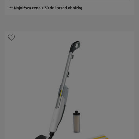
z
a
d
** Najniższa cena z 30 dni przed obniżką
e
k
.
5
1
0
R
e
c
e
n
z
j
i