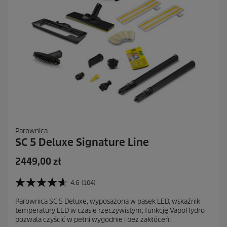
z
j
i
Parownica
SC 5 Deluxe Signature Line
A
2449,00 zł
k
t
4.6
(104)
4
u
.
Parownica SC 5 Deluxe, wyposażona w pasek LED, wskaźnik
a
6
temperatury LED w czasie rzeczywistym, funkcję VapoHydro
n
l
pozwala czyścić w pełni wygodnie i bez zakłóceń.
a