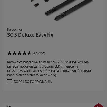
Parownica
SC 3 Deluxe EasyFix
4.5
(200)
4
.
Parownica nagrzewa się w zaledwie 30 sekund. Posiada
5
pierścień podświetlany diodami LED i miejsce na
n
przechowywanie akcesoriów. Posiada możliwość stalego
a
napełnianiania zbiornika na wodę.
5
g
DODAJ DO PORÓWNANIA
w
i
a
z
d
e