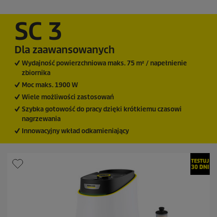
2
0
8
SC 3
R
e
c
Dla zaawansowanych
e
n
Wydajność powierzchniowa maks. 75 m² / napełnienie
z
zbiornika
j
Moc maks. 1900 W
i
Wiele możliwości zastosowań
Szybka gotowość do pracy dzięki krótkiemu czasowi
nagrzewania
Innowacyjny wkład odkamieniający