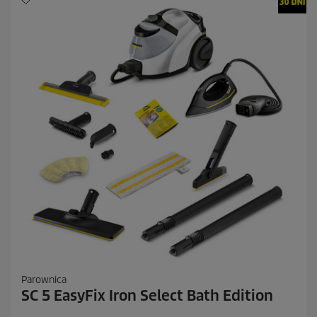
2
R
e
c
e
n
z
j
i
Parownica
SC 5 EasyFix Iron Select Bath Edition