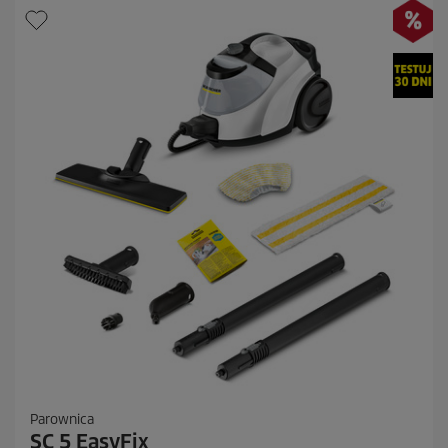
Parownica
SC 5 EasyFix