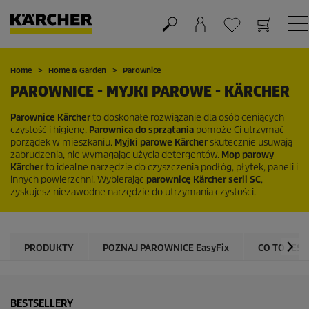
Koszyk
Lista życzeń
Home
Home & Garden
Parownice
PAROWNICE - MYJKI PAROWE - KÄRCHER
Parownice Kärcher
to doskonałe rozwiązanie dla osób ceniących
czystość i higienę.
Parownica do sprzątania
pomoże Ci utrzymać
porządek w mieszkaniu.
Myjki parowe Kärcher
skutecznie usuwają
zabrudzenia, nie wymagając użycia detergentów.
Mop parowy
Kärcher
to idealne narzędzie do czyszczenia podłóg, płytek, paneli i
innych powierzchni. Wybierając
parownicę Kärcher serii SC
,
zyskujesz niezawodne narzędzie do utrzymania czystości.
PRODUKTY
POZNAJ PAROWNICE
EasyFix
CO TO JES
BESTSELLERY