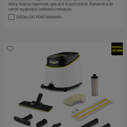
n
który można napełniać, gdy jest to potrzebne. Parownica do
a
ubrań wygładza i odświeża tekstylia.
5
g
DODAJ DO PORÓWNANIA
w
i
a
z
d
e
k
.
9
9
R
e
c
e
n
z
j
i