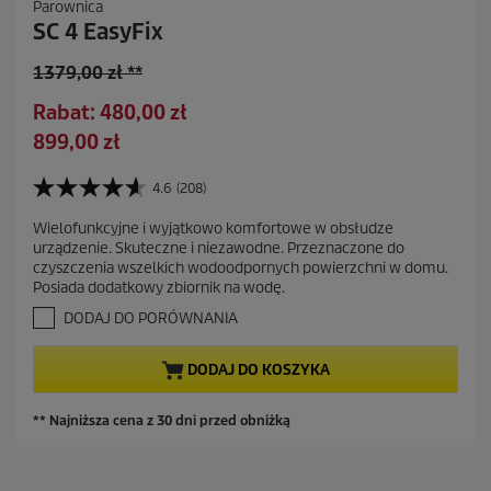
Parownica
SC 4 EasyFix
S
1379,00 zł **
t
O
Rabat: 480,00 zł
a
s
A
899,00 zł
r
z
k
a
c
t
4.6
(208)
c
4
z
u
e
.
ę
Wielofunkcyjne i wyjątkowo komfortowe w obsłudze
a
6
n
urządzenie. Skuteczne i niezawodne. Przeznaczone do
d
n
l
a
czyszczenia wszelkich wodoodpornych powierzchni w domu.
a
z
n
Posiada dodatkowy zbiornik na wodę.
5
a
a
g
DODAJ DO PORÓWNANIA
s
c
w
z
i
e
DODAJ DO KOSZYKA
a
n
z
a
d
** Najniższa cena z 30 dni przed obniżką
e
k
.