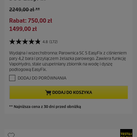
S
2249,00 zł **
t
O
Rabat: 750,00 zł
a
s
A
1499,00 zł
r
z
k
a
c
t
4.8
(172)
c
4
z
u
e
.
ę
Wydajna i wszechstronna: Parownica SC 5 EasyFix z ciśnieniem
a
8
n
pary 4,2 bara i przyłączem żelazka parowego. Zawiera funkcję
d
n
l
a
VapoHydro, stale uzupełniany zbiornik na wodę i dyszę
a
z
n
podłogową EasyFix.
5
a
a
g
DODAJ DO PORÓWNANIA
s
c
w
z
i
e
DODAJ DO KOSZYKA
a
n
z
a
d
** Najniższa cena z 30 dni przed obniżką
e
k
.
1
7