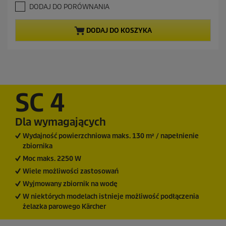
n
5
DODAJ DO PORÓWNANIA
a
g
c
w
DODAJ DO KOSZYKA
i
e
a
n
z
a
d
e
k
.
SC 4
1
0
4
Dla wymagających
R
e
Wydajność powierzchniowa maks. 130 m² / napełnienie
c
zbiornika
e
Moc maks. 2250 W
n
z
Wiele możliwości zastosowań
j
Wyjmowany zbiornik na wodę
i
W niektórych modelach istnieje możliwość podłączenia
żelazka parowego Kärcher