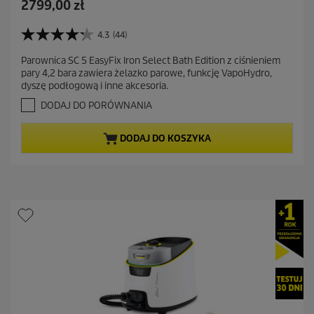
A
2799,00 zł
k
t
4.3
(44)
4
u
.
Parownica SC 5 EasyFix Iron Select Bath Edition z ciśnieniem
a
3
pary 4,2 bara zawiera żelazko parowe, funkcję VapoHydro,
n
l
dyszę podłogową i inne akcesoria.
a
n
5
DODAJ DO PORÓWNANIA
a
g
c
w
DODAJ DO KOSZYKA
i
e
a
n
z
a
d
e
k
.
4
4
R
e
c
e
n