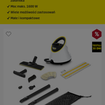
zbiornika
j
Moc maks. 1600 W
i
Wiele możliwości zastosowań
Małe i kompaktowe