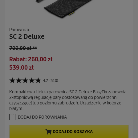
Parownica
SC 2 Deluxe
S
799,00 zł **
t
O
Rabat: 260,00 zł
a
s
A
539,00 zł
r
z
k
a
c
t
4.7
(510)
c
4
z
u
e
.
ę
Kompaktowa i lekka parownica SC 2 Deluxe EasyFix zapewnia
a
7
n
2-stopniową regulację pary dostosowaną do powierzchni
d
n
l
a
czyszczącej lub poziomu zabrudzeń. Urządzenie w kolorze
a
z
n
białym.
5
a
a
g
DODAJ DO PORÓWNANIA
s
c
w
z
i
e
DODAJ DO KOSZYKA
a
n