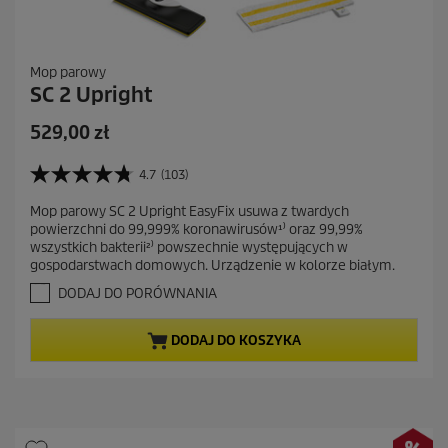
Mop parowy
SC 2 Upright
A
529,00 zł
k
t
4.7
(103)
4
u
.
Mop parowy SC 2 Upright EasyFix usuwa z twardych
a
7
powierzchni do 99,999% koronawirusów¹⁾ oraz 99,99%
n
l
wszystkich bakterii²⁾ powszechnie występujących w
a
n
gospodarstwach domowych. Urządzenie w kolorze białym.
5
a
g
DODAJ DO PORÓWNANIA
c
w
i
e
DODAJ DO KOSZYKA
a
n
z
a
d
e
k
.