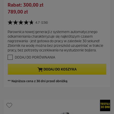
t
O
Rabat: 300,00 zł
a
s
A
789,00 zł
r
z
k
a
c
t
4.7
(156)
c
4
z
u
e
.
ę
Parownica nowej generacji z systemem automatycznego
a
7
n
odkamieniania charakteryzuje się najkrótszym czasem
d
n
l
a
nagrzewania - jest gotowa do pracy w zaledwie 30 sekund!
a
z
n
Zbiornik na wodę można bez przeszkód uzupełniać w trakcie
5
a
a
pracy, bez potrzeby oczekiwania na wystudzenie bojlera.
g
s
c
w
DODAJ DO PORÓWNANIA
z
i
e
a
n
DODAJ DO KOSZYKA
z
a
d
e
** Najniższa cena z 30 dni przed obniżką
k
.
1
5
6
R
e