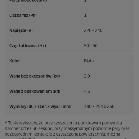
Pojemność kotła (l)
1
Liczba faz (Ph)
1
Napięcie (V)
220 - 240
Częstotliwość (
Hz
)
50 - 60
Kolor
Biała
Waga bez akcesoriów (kg)
2,9
Waga z opakowaniem (kg)
4,6
Wymiary (dł. x szer. x wys.) (mm)
380 x 254 x 260
¹⁾ Testy wykazały, że przy czyszczeniu punktowym parownicą
Kärcher przez 30 sekund, przy maksymalnym poziomie pary oraz
bezpośrednim kontakcie z czyszczoną powierzchnią, można