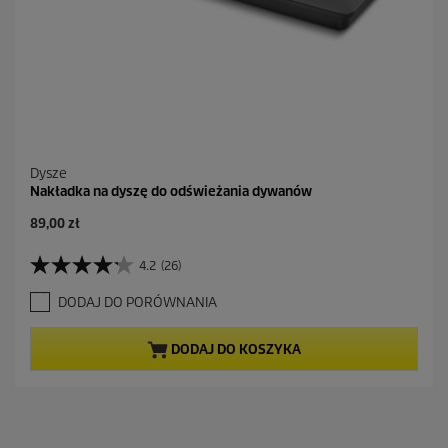
j
i
Dysze
Nakładka na dyszę do odświeżania dywanów
89,00 zł
4.2
(26)
4
.
DODAJ DO PORÓWNANIA
2
n
a
DODAJ DO KOSZYKA
5
g
w
i
a