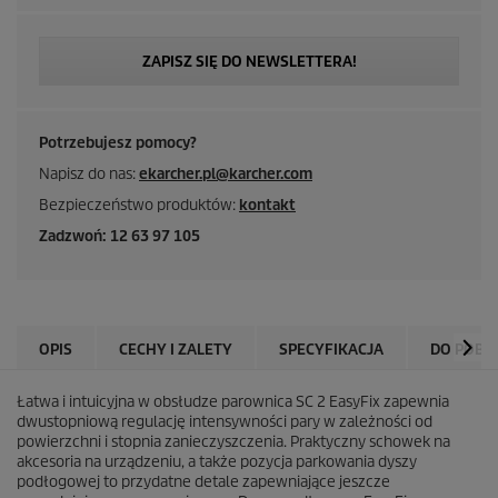
ZAPISZ SIĘ DO NEWSLETTERA!
Potrzebujesz pomocy?
Napisz do nas:
ekarcher.pl@karcher.com
Bezpieczeństwo produktów:
kontakt
Zadzwoń: 12 63 97 105
OPIS
CECHY I ZALETY
SPECYFIKACJA
DO POBR
Łatwa i intuicyjna w obsłudze parownica SC 2
EasyFix
zapewnia
dwustopniową regulację intensywności pary w zależności od
powierzchni i stopnia zanieczyszczenia. Praktyczny schowek na
akcesoria na urządzeniu, a także pozycja parkowania dyszy
podłogowej to przydatne detale zapewniające jeszcze