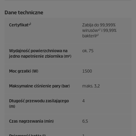
Dane techniczne
Certyfikat¹⁾
Zabija do 99,999%
wirusów¹⁾ i 99,99%
bakterii²⁾
Wydajność powierzchniowa na
ok. 75
jedno napełnienie zbiornika (m²)
Moc grzałki (W)
1500
Maksymalne ciśnienie pary (bar)
maks. 3,2
Długość przewodu zasilającego
4
(m)
Czas nagrzewania (min)
6,5