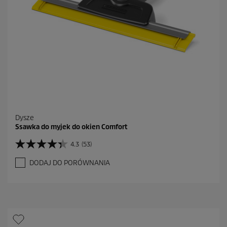
e
c
e
n
z
j
i
Dysze
Ssawka do myjek do okien Comfort
4.3
(53)
4
.
DODAJ DO PORÓWNANIA
3
n
a
5
g
w
i