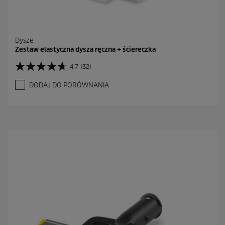
Dysze
Zestaw elastyczna dysza ręczna + ściereczka
4.7
(32)
4
.
DODAJ DO PORÓWNANIA
7
n
a
5
g
w
i
a
z
d
e
k
.
3
2
R