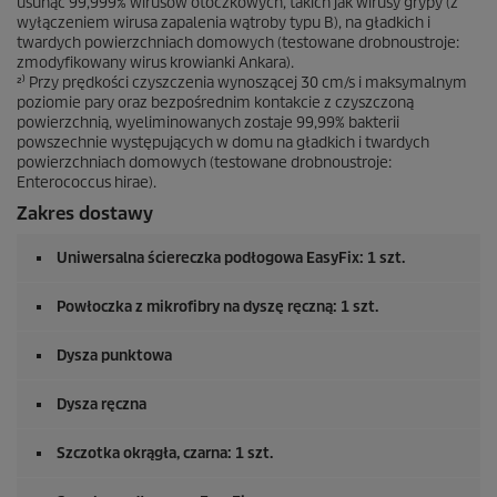
usunąć 99,999% wirusów otoczkowych, takich jak wirusy grypy (z
wyłączeniem wirusa zapalenia wątroby typu B), na gładkich i
twardych powierzchniach domowych (testowane drobnoustroje:
zmodyfikowany wirus krowianki Ankara).
²⁾ Przy prędkości czyszczenia wynoszącej 30 cm/s i maksymalnym
poziomie pary oraz bezpośrednim kontakcie z czyszczoną
powierzchnią, wyeliminowanych zostaje 99,99% bakterii
powszechnie występujących w domu na gładkich i twardych
powierzchniach domowych (testowane drobnoustroje:
Enterococcus hirae).
Zakres dostawy
Uniwersalna ściereczka podłogowa
EasyFix
: 1 szt.
Powłoczka z mikrofibry na dyszę ręczną: 1 szt.
Dysza punktowa
Dysza ręczna
Szczotka okrągła, czarna: 1 szt.