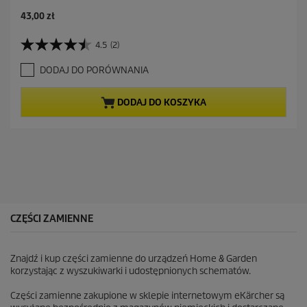
43,00 zł
4.5
(2)
4
.
DODAJ DO PORÓWNANIA
5
n
a
DODAJ DO KOSZYKA
5
g
w
i
a
z
d
e
k
CZĘŚCI ZAMIENNE
.
2
R
Znajdź i kup części zamienne do urządzeń Home & Garden
e
korzystając z wyszukiwarki i udostępnionych schematów.
c
e
Części zamienne zakupione w sklepie internetowym eKärcher są
n