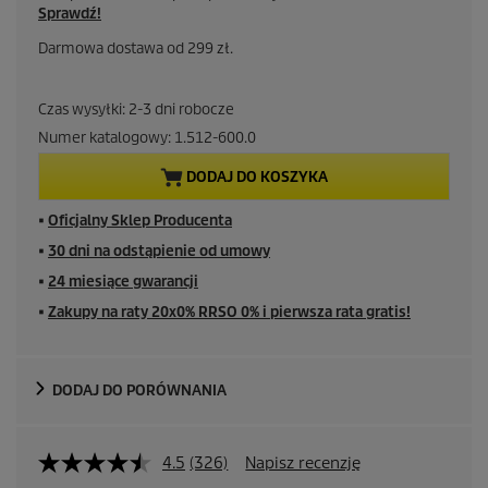
Sprawdź!
Darmowa dostawa od 299 zł.
Czas wysyłki: 2-3 dni robocze
Numer katalogowy:
1.512-600.0
DODAJ DO KOSZYKA
■
Oficjalny Sklep Producenta
■
30 dni na odstąpienie od umowy
■
24 miesiące gwarancji
■
Zakupy na raty 20x0% RRSO 0% i pierwsza rata gratis!
DODAJ DO PORÓWNANIA
4.5
(326)
Napisz recenzję