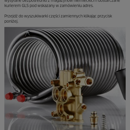
wysyłane bezpośrednio z magazynów niemieckich i dostarczane
z
kurierem GLS pod wskazany w zamówieniu adres.
j
i
Przejdź do wyszukiwarki części zamiennych klikając przycisk
poniżej.