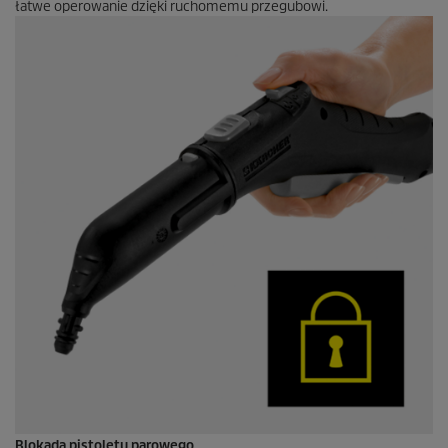
łatwe operowanie dzięki ruchomemu przegubowi.
Blokada pistoletu parowego