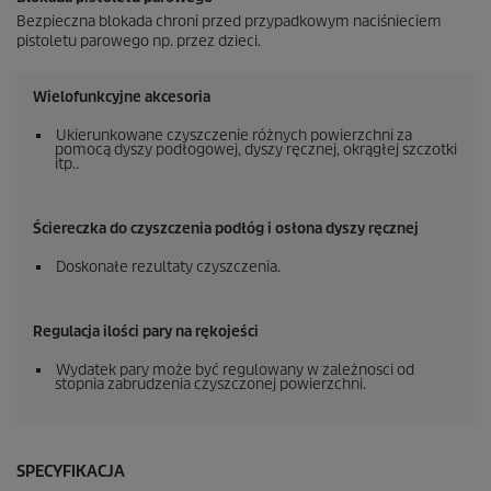
Bezpieczna blokada chroni przed przypadkowym naciśnieciem
pistoletu parowego np. przez dzieci.
Wielofunkcyjne akcesoria
Ukierunkowane czyszczenie różnych powierzchni za
pomocą dyszy podłogowej, dyszy ręcznej, okrągłej szczotki
itp..
Ściereczka do czyszczenia podłóg i osłona dyszy ręcznej
Doskonałe rezultaty czyszczenia.
Regulacja ilości pary na rękojeści
Wydatek pary może być regulowany w zależnosci od
stopnia zabrudzenia czyszczonej powierzchni.
SPECYFIKACJA