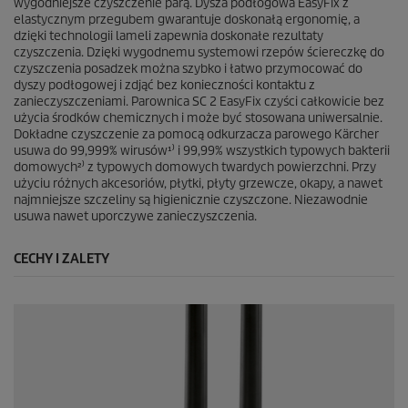
wygodniejsze czyszczenie parą. Dysza podłogowa
EasyFix
z
elastycznym przegubem gwarantuje doskonałą ergonomię, a
dzięki technologii lameli zapewnia doskonałe rezultaty
czyszczenia. Dzięki wygodnemu systemowi rzepów ściereczkę do
czyszczenia posadzek można szybko i łatwo przymocować do
dyszy podłogowej i zdjąć bez konieczności kontaktu z
zanieczyszczeniami. Parownica SC 2
EasyFix
czyści całkowicie bez
użycia środków chemicznych i może być stosowana uniwersalnie.
Dokładne czyszczenie za pomocą odkurzacza parowego Kärcher
usuwa do 99,999% wirusów¹⁾ i 99,99% wszystkich typowych bakterii
domowych²⁾ z typowych domowych twardych powierzchni. Przy
użyciu różnych akcesoriów, płytki, płyty grzewcze, okapy, a nawet
najmniejsze szczeliny są higienicznie czyszczone. Niezawodnie
usuwa nawet uporczywe zanieczyszczenia.
CECHY I ZALETY