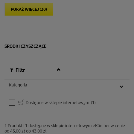
z
d
POKAŻ WIĘCEJ (30)
e
k
.
2
6
R
e
ŚRODKI CZYSZCZĄCE
c
e
n
z
Filtr
j
i
Kategoria
Dostępne w sklepie internetowym
(1)
1
Produkt
|
1
dostępne w sklepie internetowym eKärcher w cenie
od
43,00 zł
do
43,00 zł