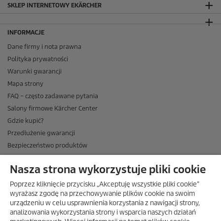
SKLEP INTERNETOWY EKÄRCHER
INFORMACJE
Dane firmy i nota prawna
Polityka prywatności
Warunki gwarancji
Mapa strony
FAQ – często zadawane pytania
Salony firmowe Kärcher Center
Gdzie kupić?
Przedłużenie gwarancji
Bezpieczeństwo produktów
Newsletter Kärcher
Nasza strona wykorzystuje pliki cookie
ADRES
Poprzez kliknięcie przycisku „Akceptuję wszystkie pliki cookie”
BIURO OBSŁUGI KLIENTA
wyrażasz zgodę na przechowywanie plików cookie na swoim
urządzeniu w celu usprawnienia korzystania z nawigacji strony,
OPINIE O EKÄRCHER
analizowania wykorzystania strony i wsparcia naszych działań